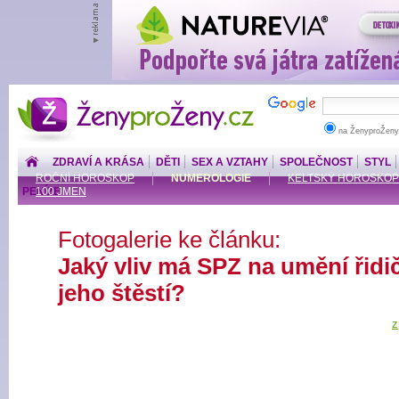
ŽenyproŽeny.cz
na ŽenyproŽeny
ZDRAVÍ A KRÁSA
DĚTI
SEX A VZTAHY
SPOLEČNOST
STYL
ROČNÍ HOROSKOP
NUMEROLOGIE
KELTSKÝ HOROSKOP
PENÍZE
100 JMEN
Fotogalerie ke článku:
Jaký vliv má SPZ na umění řidi
jeho štěstí?
z