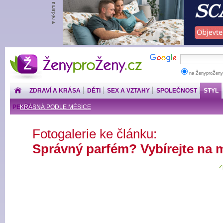
ŽenyproŽeny.cz
na ŽenyproŽeny
ZDRAVÍ A KRÁSA
DĚTI
SEX A VZTAHY
SPOLEČNOST
STYL
PENÍZE
KRÁSNÁ PODLE MĚSÍCE
Fotogalerie ke článku:
Správný parfém? Vybírejte na m
z