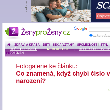
ŽenyproŽeny.cz
na ŽenyproŽeny
ZDRAVÍ A KRÁSA
DĚTI
SEX A VZTAHY
SPOLEČNOST
STYL
ROČNÍ HOROSKOP
NUMEROLOGIE
KELTSKÝ HOROSKOP
PENÍZE
100 JMEN
Fotogalerie ke článku:
Co znamená, když chybí číslo v
narození?
z