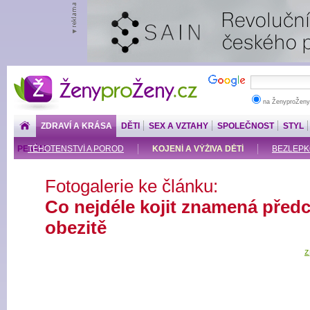
ŽenyproŽeny.cz
na ŽenyproŽeny
ZDRAVÍ A KRÁSA
DĚTI
SEX A VZTAHY
SPOLEČNOST
STYL
PENÍZE
TĚHOTENSTVÍ A POROD
KOJENÍ A VÝŽIVA DĚTÍ
BEZLEPKO
Fotogalerie ke článku:
Co nejdéle kojit znamená před
obezitě
z