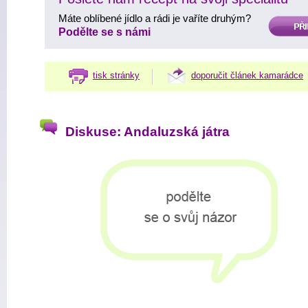
Máte oblíbené jídlo a rádi je vaříte druhým?
PŘIDAT
Podělte se s námi
tisk stránky
doporučit článek kamarádce
Diskuse: Andaluzská játra