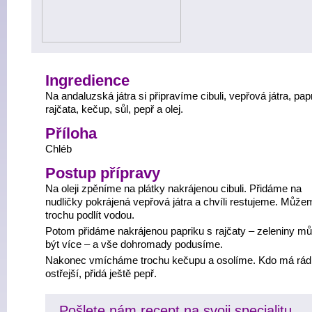
Ingredience
Na andaluzská játra si připravíme cibuli, vepřová játra, pap
rajčata, kečup, sůl, pepř a olej.
Příloha
Chléb
Postup přípravy
Na oleji zpěníme na plátky nakrájenou cibuli. Přidáme na
nudličky pokrájená vepřová játra a chvíli restujeme. Může
trochu podlít vodou.
Potom přidáme nakrájenou papriku s rajčaty – zeleniny m
být více – a vše dohromady podusíme.
Nakonec vmícháme trochu kečupu a osolíme. Kdo má rád 
ostřejší, přidá ještě pepř.
Pošlete nám recept na svoji specialitu