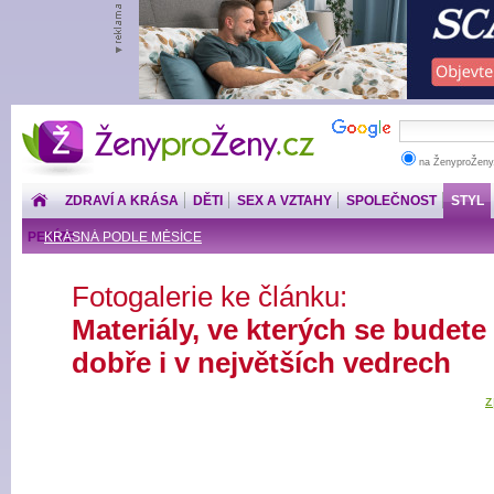
ŽenyproŽeny.cz
na ŽenyproŽeny
ZDRAVÍ A KRÁSA
DĚTI
SEX A VZTAHY
SPOLEČNOST
STYL
PENÍZE
KRÁSNÁ PODLE MĚSÍCE
Fotogalerie ke článku:
Materiály, ve kterých se budete c
dobře i v největších vedrech
z