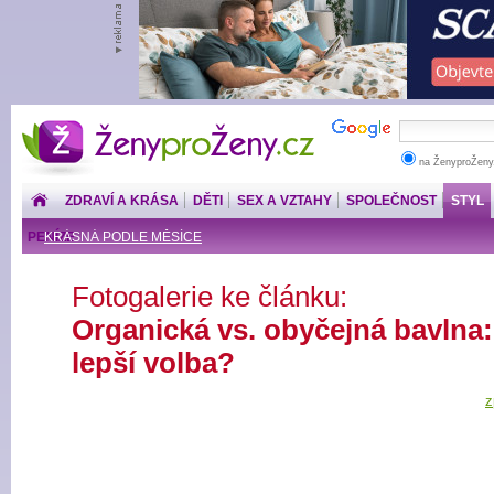
ŽenyproŽeny.cz
na ŽenyproŽeny
ZDRAVÍ A KRÁSA
DĚTI
SEX A VZTAHY
SPOLEČNOST
STYL
PENÍZE
KRÁSNÁ PODLE MĚSÍCE
Fotogalerie ke článku:
Organická vs. obyčejná bavlna:
lepší volba?
z