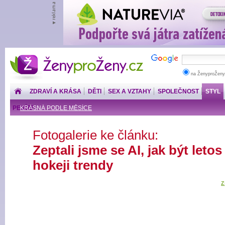
ŽenyproŽeny.cz
na ŽenyproŽeny
ZDRAVÍ A KRÁSA
DĚTI
SEX A VZTAHY
SPOLEČNOST
STYL
PENÍZE
KRÁSNÁ PODLE MĚSÍCE
Fotogalerie ke článku:
Zeptali jsme se AI, jak být letos
hokeji trendy
z