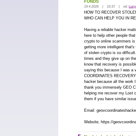
FUNDS
19.4.2026 | 10:37 | od:
Lucy
HOW TO RECOVER STOLEN
WHO CAN HELP YOU IN R
Having a reliable hacker matte
here to help other people tha
crypto to online scammers i
getting more intelligent that'
of stolen crypto is so diffic
times and they give up on thei
know that recovery is possibl
saying this because I was a
COORDINATES RECOVERY HA
hacker because all the work I
thank you immensely GE
helping me recover my Lost c
them if you have similar issu
Email: geovcoordinateshack
Website; https://geovcoordin