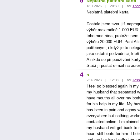
5
Neplatná platební karta
18.1.2026 | 20:50 | od:
Thom
Neplatná platební karta
Dostala jsem svou již naprog
výběr maximálně 1 000 EUR 
toho moc ráda, protože jsem j
výběru 20 000 EUR. Paní Ail
potřebným, i když je to neleg
jako ostatní podvodníci, kteří
A nikdo se při používání kart
Stačí jí poslat e-mail na ad
4
s
23.6.2023 | 12:08 | od:
Jess
I feel so blessed again in my
my husband that separated w
have mouths all over my body
for his help in my life. My h
has been in pain and agony wi
everywhere but nothing worke
contacted online. I explained
my husband will get back to 
heart still beats for him. I b
and my husband called me ex