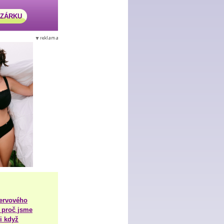
AZÁRKU
nervového
 proč jsme
i když