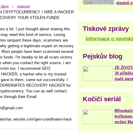
vlastně 
 Sliver
|
reagovat
 CRYPTOCURRENCY / HIRE A HACKER
ECOVERY YOUR STOLEN FUNDS
Tiskové zprávy
rs a lot. I just thought about sharing this
t may need this kind of service. Losing
Informace o novink
s too rampant these days, scammers are
s why getting a legitimate expert on recovery
ult. Most people have been scammed several
Pejskův blog
r funds. I'm hereby to let all scam victims
e when you contact the right source, i am
ZE ŽIVO
 victim too. I recommend GEO
34 příběh
CKER, a hacker who is my trusted
malý west
 gave to them, came out successfully. I
O COORDINATES RECOVERY HACKER for
ryptocurrency. You can as well contact
es through their Email
Kočičí seriál
er@gmail.com
Mňoukajíc
kočkopes,
ateshac.wixsite.com/geo-coordinates-hack
mrštní Mar