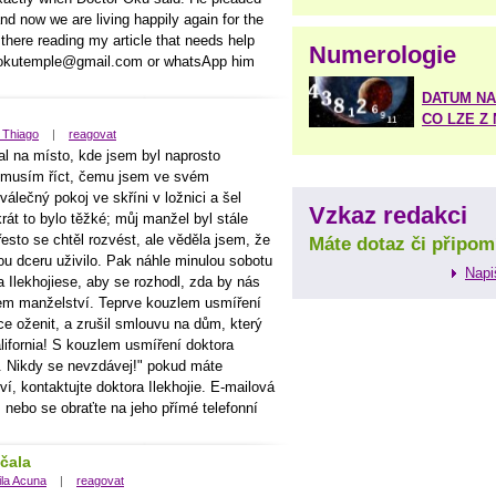
d now we are living happily again for the
there reading my article that needs help
Numerologie
: okutemple@gmail.com or whatsApp him
DATUM NA
CO LZE Z
e Thiago
|
reagovat
al na místo, kde jsem byl naprosto
 musím říct, čemu jsem ve svém
válečný pokoj ve skříni v ložnici a šel
Vzkaz redakci
át to bylo těžké; můj manžel byl stále
sto se chtěl rozvést, ale věděla jsem, že
Máte dotaz či připom
u dceru uživilo. Pak náhle minulou sobotu
Napi
a Ilekhojiese, aby se rozhodl, zda by nás
šem manželství. Teprve kouzlem usmíření
ce oženit, a zrušil smlouvu na dům, který
lifornia! S kouzlem usmíření doktora
. Nikdy se nevzdávej!" pokud máte
, kontaktujte doktora Ilekhojie. E-mailová
nebo se obraťte na jeho přímé telefonní
ačala
la Acuna
|
reagovat