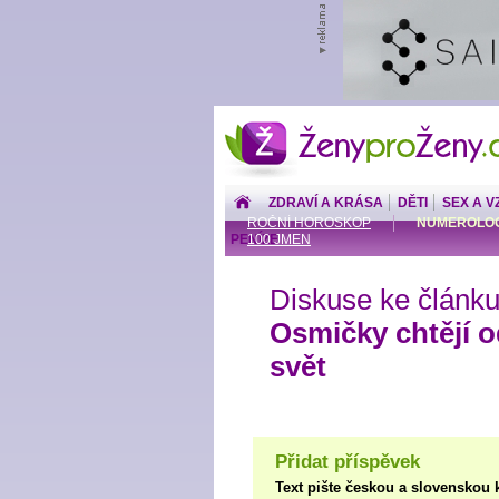
ŽenyproŽeny.cz
ZDRAVÍ A KRÁSA
DĚTI
SEX A V
ROČNÍ HOROSKOP
NUMEROLOG
PENÍZE
100 JMEN
Diskuse ke článku
Osmičky chtějí 
svět
Přidat příspěvek
Text pište českou a slovenskou 