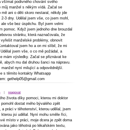
la všímat podivného chování svého
se můj manžel s někým vídá. Začal se
 mě ani o děti skoro nestaral, někdy jde
i 2-3 dny. Udělal jsem vše, co jsem mohl,
, ale vše bez úspěchu. Byl jsem velmi
em pomoc. Když jsem jednoho dne brouzdal
webovou stránku, která naznačovala, že
 vyřešit manželské problémy, obnovit
ontaktoval jsem ho a on mi slíbil, že mi
Udělal jsem vše, o co mě požádal, a
se mám výsledky. Začal se přiznávat ke
ě, abych mu dal druhou šanci na nápravu.
j manžel nyní milující a odpovědnější.
jie s těmito kontakty Whatsapp
lem: gethelp05@gmail.com
n
|
reagovat
ého života díky pomoci, kterou mi doktor
 pomohl dostat mého bývalého zpět
a práci v těhotenství, kterou udělal, jsem
kterou jsi udělal. Nyní mohu směle říci,
své místo v práci, moje dcera je zpět doma
tována jako těhotná po lékařském textu,