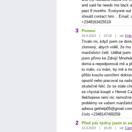
and said he needs me back an
past 9 months. Everyone out 
should contact him... Email
+2348163425519
3
Pomoc
18.4.2023 | 23:18 | od:
Kyli
Trvalo mi, když jsem se dost
zlomený, abych viděl, že mu
manželství čelil. Udělal jsem 
jsem přímo ke Zdroji! Mnohokr
doma a nepodporoval mě a pře
to málo, co mám, by mě a mo
přišlo kouzlo usmíření doktor
opustil nebo pracoval na na
skutečně řekl, že se stále ch
se chystal koupit v Hemet Ca
Ilekhojiese není nic nemožné
problémy ve vašem manželství
adresa gethelp05@gmail.com 
číslo +2348147400259
2
Před pár týdny jsem si z
13.3.2023 | 16:20 | od:
Cami