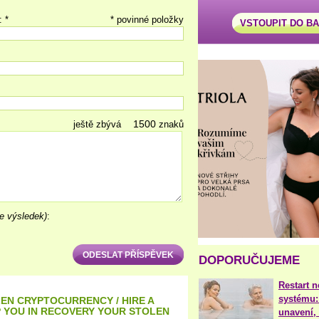
: *
* povinné položky
VSTOUPIT DO B
ještě zbývá
znaků
e výsledek)
:
DOPORUČUJEME
Restart 
systému:
EN CRYPTOCURRENCY / HIRE A
 YOU IN RECOVERY YOUR STOLEN
unavení, 