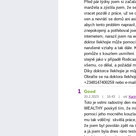
Před pár týdny jsem si zača
manžela a zjistila jsem, že 
vracet pozdě z práce, už se o
ven a nevrátí se domů ani as
abych tento problém napravil
znepokojený a potřeboval js
internetem, narazil jsem na 
doktor Ilekhojie může pomoci
narušené vztahy a tak dále. K
pomůže s kouzlem usmíření. 
stejně jako v případě Rodica
všemu, co dělal, a požádal m
Díky doktorce Ilekhojie je mů
Obraťte se na doktora Ilekho
+2348147400259 nebo e-mai
1
Good
20.2.2023 | 16:43 | od:
Kari
Toto je velmi radostný den m
WEALTHY poskytl tím, že mi
pomocí jeho mocného kouzla, 
mu tak vděčný. skvělá práce, 
že jsem byl povolán zpět na 
a já jsem byla dnes ráno tes