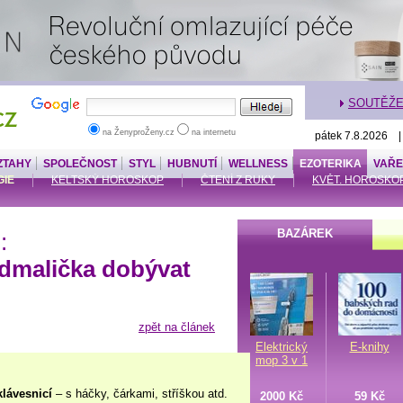
SOUTĚŽ
na ŽenyproŽeny.cz
na internetu
pátek 7.8.2026 
ZTAHY
SPOLEČNOST
STYL
HUBNUTÍ
WELLNESS
EZOTERIKA
VAŘE
IE
KELTSKÝ HOROSKOP
ČTENÍ Z RUKY
KVĚT. HOROSKO
BAZÁREK
:
odmalička dobývat
zpět na článek
Elektrický
E-knihy
mop 3 v 1
klávesnicí
– s háčky, čárkami, stříškou atd.
2000 Kč
59 Kč