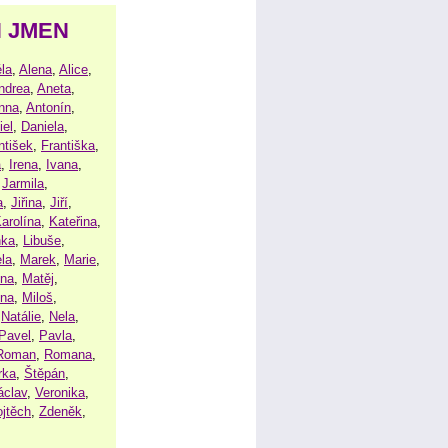
H JMEN
la
,
Alena
,
Alice
,
ndrea
,
Aneta
,
nna
,
Antonín
,
iel
,
Daniela
,
ntišek
,
Františka
,
a
,
Irena
,
Ivana
,
,
Jarmila
,
a
,
Jiřina
,
Jiří
,
arolína
,
Kateřina
,
nka
,
Libuše
,
la
,
Marek
,
Marie
,
ina
,
Matěj
,
ena
,
Miloš
,
,
Natálie
,
Nela
,
Pavel
,
Pavla
,
Roman
,
Romana
,
rka
,
Štěpán
,
áclav
,
Veronika
,
ojtěch
,
Zdeněk
,