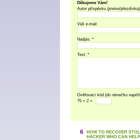
Děkujeme Vám!
Autor příspěvku (jméno/přezdívka)
Váš e-mail:
Nadpis: *
Text: *
Ověřovací kód
(do rámečku napišt
75 + 2 =
6
HOW TO RECOVER STOL
HACKER WHO CAN HELP