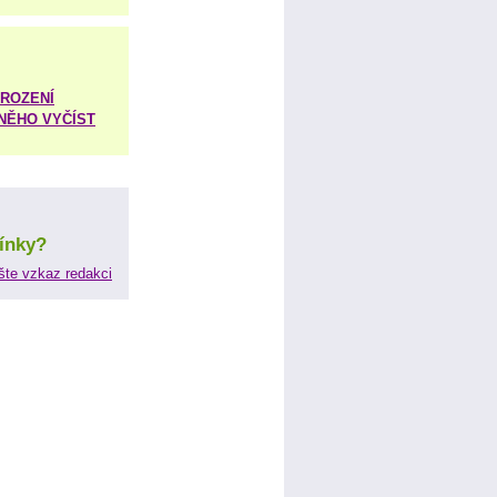
ROZENÍ
 NĚHO VYČÍST
ínky?
šte vzkaz redakci