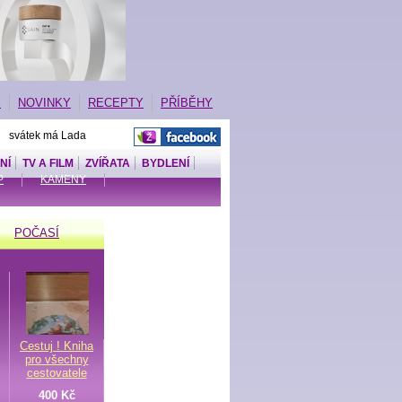
E
NOVINKY
RECEPTY
PŘÍBĚHY
| svátek má Lada
NÍ
TV A FILM
ZVÍŘATA
BYDLENÍ
P
KAMENY
POČASÍ
Cestuj ! Kniha
pro všechny
cestovatele
400 Kč