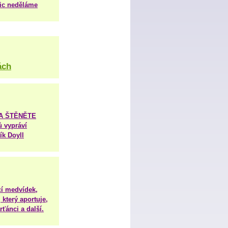
nic neděláme
ách
TA ŠTĚNĚTE
ů vypráví
ík Doyll
í medvídek,
 který aportuje,
ťánci a další.