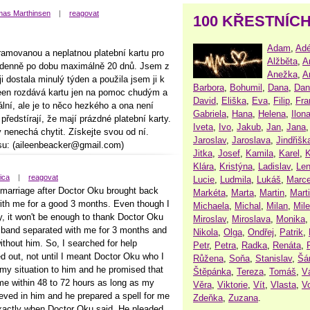
as Marthinsen
|
reagovat
100 KŘESTNÍC
Adam
,
Adé
ramovanou a neplatnou platební kartu pro
Alžběta
,
A
denně po dobu maximálně 20 dnů. Jsem z
Anežka
,
A
i dostala minulý týden a použila jsem ji k
Barbora
,
Bohumil
,
Dana
,
Dan
een rozdává kartu jen na pomoc chudým a
David
,
Eliška
,
Eva
,
Filip
,
Fra
ální, ale je to něco hezkého a ona není
Gabriela
,
Hana
,
Helena
,
Ilon
 předstírají, že mají prázdné platební karty.
Iveta
,
Ivo
,
Jakub
,
Jan
,
Jana
y nenechá chytit. Získejte svou od ní.
Jaroslav
,
Jaroslava
,
Jindřišk
resu: (aileenbeacker@gmail.com)
Jitka
,
Josef
,
Kamila
,
Karel
,
K
Klára
,
Kristýna
,
Ladislav
,
Le
ica
|
reagovat
Lucie
,
Ludmila
,
Lukáš
,
Marce
 marriage after Doctor Oku brought back
Markéta
,
Marta
,
Martin
,
Mart
ith me for a good 3 months. Even though I
Michaela
,
Michal
,
Milan
,
Mil
, it won't be enough to thank Doctor Oku
Miroslav
,
Miroslava
,
Monika
usband separated with me for 3 months and
Nikola
,
Olga
,
Ondřej
,
Patrik
,
thout him. So, I searched for help
Petr
,
Petra
,
Radka
,
Renáta
,
d out, not until I meant Doctor Oku who I
Růžena
,
Soňa
,
Stanislav
,
Šá
 my situation to him and he promised that
Štěpánka
,
Tereza
,
Tomáš
,
V
me within 48 to 72 hours as long as my
Věra
,
Viktorie
,
Vít
,
Vlasta
,
V
elieved in him and he prepared a spell for me
Zdeňka
,
Zuzana
.
actly when Doctor Oku said. He pleaded