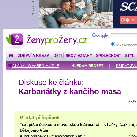
ŽenyproŽeny.cz
na ŽenyproŽeny
ZDRAVÍ A KRÁSA
DĚTI
SEX A VZTAHY
SPOLEČNOST
STYL
PENÍZE
ČLÁNKY O VAŘENÍ A JÍDLE
HLEDÁM RECEPT
PŘIDAT SV
Diskuse ke článku:
Karbanátky z kančího masa
zpět
Přidat příspěvek
Text pište českou a slovenskou klávesnicí
– s háčky, čárkami, 
Děkujeme Vám!
Autor příspěvku (jméno/přezdívka): *
* po