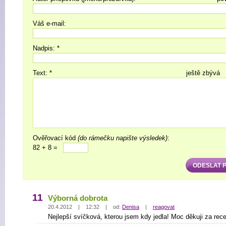
Váš e-mail:
Nadpis: *
Text: *
ještě zbývá
Ověřovací kód
(do rámečku napište výsledek)
:
82 + 8 =
11
Výborná dobrota
20.4.2012 | 12:32 | od:
Denisa
|
reagovat
Nejlepší svíčková, kterou jsem kdy jedla! Moc děkuji za rece