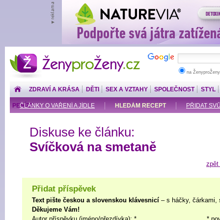
ŽenyproŽeny.cz
na ŽenyproŽeny
ZDRAVÍ A KRÁSA
DĚTI
SEX A VZTAHY
SPOLEČNOST
STYL
PENÍZE
ČLÁNKY O VAŘENÍ A JÍDLE
HLEDÁM RECEPT
PŘIDAT SV
Diskuse ke článku:
Svíčková na smetaně
zpět
Přidat příspěvek
Text pište českou a slovenskou klávesnicí
– s háčky, čárkami, 
Děkujeme Vám!
Autor příspěvku (jméno/přezdívka): *
* po