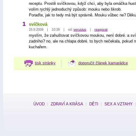
receptu. Prostě svíčkovou, když chci, aby byla omáčka hust
volím rychlý jednoduchý způsob: mouku nebo škrob.
Poraďte, jak to tedy má být správně. Mouku vůbec ne? Děkuj
1
svíčková
25.9.2009 | 10:38 | od:
verusius
|
reagovat
myslím, že zahuštovat svíčkovou moukou, není dobré. a sv
zadního? no, ale na chlapa dobré. to bych nečekala, pokud 
kuchařem.
tisk stránky
doporučit článek kamarádce
ÚVOD
ZDRAVÍ A KRÁSA
DĚTI
SEX A VZTAHY