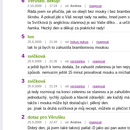
6
Věruško, děkuji!
2.10.2009 | 17:24 | od:
Andrea
|
reagovat
Ráda jsem se přiučila, jak se obejít bez mouky i bez bramb
škrobu. A pokud jde o Váš recept tady na webu, hned jsem si
ta Svíčková (s anglickou slaninou) je asi Vaše dílko... a urči
ňamka. Hezký den a děkuji za praktické rady!
5
hm
25.9.2009 | 21:49 | od:
hokus pokus
|
reagovat
tak to já bych to zahustila bramborovou moukou
4
svíčková
25.9.2009 | 21:36 | od:
versisinka
|
reagovat
a ještě bych k tomu dodala, že zahustit zeleninou je ten nejr
způsob. nemusím ještě 15 minut provařovat mouku a míchat
3
svíčková
25.9.2009 | 21:24 | od:
versisinka
|
reagovat
já tedy rozmixuji na konci zeleninu se slaninou a je zahuštěn
jednoduchý, rychlý způsob a hlavně zdravější. ale každý má 
takže i mouka může být dostačující. pěkný den.
ps: jinak ta druhá svíčková je můj recept, můžete si přečíst 
2
dotaz pro Věrušku
25.9.2009 | 12:47 | od:
Andrea
|
reagovat
Dobrý den, já jsem také takový patlal:-D jako asi pan autor t