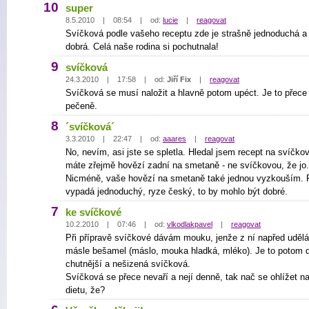
10
super
8.5.2010 | 08:54 | od:
lucie
|
reagovat
Svíčková podle vašeho receptu zde je strašně jednoduchá a
dobrá. Celá naše rodina si pochutnala!
9
svíčková
24.3.2010 | 17:58 | od:
Jiří Fix
|
reagovat
Svíčková se musí naložit a hlavně potom upéct. Je to přece
pečeně.
8
´svíčková´
3.3.2010 | 22:47 | od:
aaares
|
reagovat
No, nevím, asi jste se spletla. Hledal jsem recept na svíčko
máte zřejmě hovězí zadní na smetaně - ne svíčkovou, že jo.
Nicméně, vaše hovězí na smetaně také jednou vyzkouším. 
vypadá jednoduchý, ryze český, to by mohlo být dobré.
7
ke svíčkové
10.2.2010 | 07:46 | od:
vlkodlakpavel
|
reagovat
Při přípravě svíčkové dávám mouku, jenže z ní napřed uděl
másle bešamel (máslo, mouka hladká, mléko). Je to potom 
chutnější a nešizená svíčková.
Svíčková se přece nevaří a nejí denně, tak nač se ohlížet n
dietu, že?