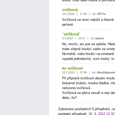
dobrá. Celá naše rodina si pochutna
svíčková
24.3.2010 | 17:58 | od:
Jiří Fix
Svíčková se musí naložit a hlavně
pečeně.
´svíčková´
3.3.2010 | 22:47 | od:
aaares
No, nevím, asi jste se spletla. Hle
máte zřejmě hovězí zadní na smeta
Nicméně, vaše hovězí na smetaně 
vypadá jednoduchý, ryze český, to
ke svíčkové
10.2.2010 | 07:46 | od:
vlkodlakpave
Při přípravě svíčkové dávám mouku
bešamel (máslo, mouka hladká, mlé
nešizená svíčková.
Svíčková se přece nevaří a nejí de
dietu, že?
Zobrazeno posledních 5 příspěvků, c
poslední příspěvek:
20. 4. 2012 12:32