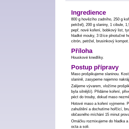
Ingredience
800 g hovězího zadního, 250 g koř
petržel), 200 g slaniny, 1 cibule, 1
pepř, nové koření, bobkový list, t
hladké mouky, 3 lžíce plnotučné hoř
citrón, petržel, brusinkový kompot.
Příloha
Houskové knedlíky.
Postup přípravy
Maso prošpikujeme slaninou. Kos
slanině, zasypeme najemno nakráje
Zalijeme vývarem, vložíme prošp
byla silnější). Přidáme koření, p
péct do trouby, dokud maso nezm
Hotové maso a koření vyjmeme. P
zahuštění a dochutíme hořčicí, br
občasného míchání 15 minut prov
Omáčku rozmixujeme do hladka a j
octa a soli.