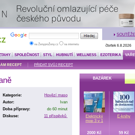
SOUTĚŽ
na ŽenyproŽeny.cz
na internetu
čtvrtek 6.8.2026
ZTAHY
SPOLEČNOST
STYL
HUBNUTÍ
WELLNESS
EZOTERIKA
VAŘE
ÁM RECEPT
PŘIDAT SVŮJ RECEPT
aně
BAZÁREK
Kategorie:
Hovězí maso
Autor:
Ivan
Doba přípravy:
do 60 minut
Diskuse:
11 příspěvků
Elektrický
E-knihy
mop 3 v 1
2000 Kč
59 Kč