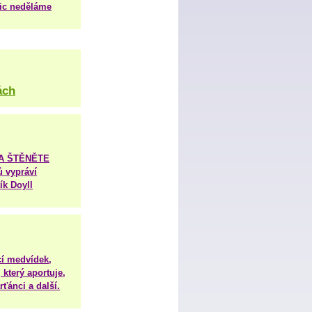
nic neděláme
ách
TA ŠTĚNĚTE
ů vypráví
ík Doyll
í medvídek,
 který aportuje,
ťánci a další.