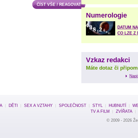
ČÍST VŠE / REAGOVAT
Numerologie
DATUM NA
CO LZE Z
Vzkaz redakci
Máte dotaz či připom
Napi
SA
DĚTI
SEX A VZTAHY
SPOLEČNOST
STYL
HUBNUTÍ
WE
TV A FILM
ZVÍŘATA
© 2009 - 2026
Že