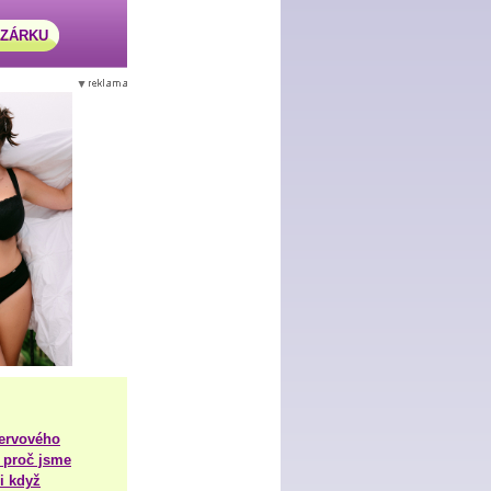
AZÁRKU
nervového
 proč jsme
i když