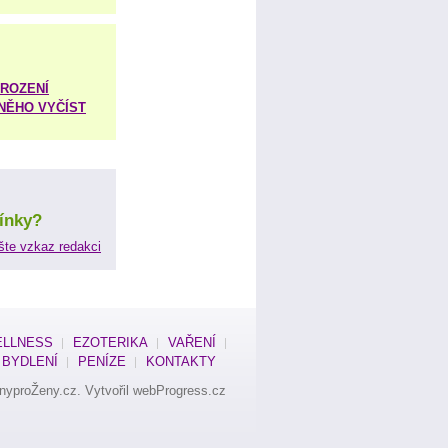
ROZENÍ
 NĚHO VYČÍST
ínky?
šte vzkaz redakci
LLNESS
EZOTERIKA
VAŘENÍ
BYDLENÍ
PENÍZE
KONTAKTY
nyproŽeny.cz
. Vytvořil
webProgress.cz