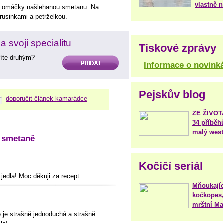
vlastně 
o omáčky našlehanou smetanu. Na
brusinkami a petrželkou.
 svoji specialitu
Tiskové zprávy
aříte druhým?
PŘIDAT
Informace o novink
Pejskův blog
doporučit článek kamarádce
ZE ŽIVO
34 příběh
malý west
a smetaně
Kočičí seriál
jedla! Moc děkuji za recept.
Mňoukajíc
kočkopes,
mrštní Mar
 je strašně jednoduchá a strašně