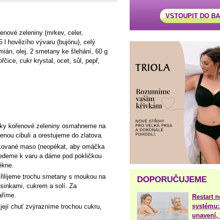
VSTOUPIT DO B
enové zeleniny (mrkev, celer,
,5 l hovězího vývaru (bujónu), celý
ymián, olej, 2 smetany ke šlehání, 60 g
čice, cukr krystal, ocet, sůl, pepř,
tky kořenové zeleniny osmahneme na
nou cibulí a orestujeme do zlatova.
ikované maso (neopékat, aby omáčka
řivedeme k varu a dáme pod pokličkou
ěkne.
řilijeme trochu smetany s moukou na
DOPORUČUJEME
usinkami, cukrem a solí. Za
aříme.
Restart 
systému:
ejí chuť zvýrazníme trochou cukru,
unavení, 