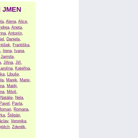
H JMEN
la
,
Alena
,
Alice
,
ndrea
,
Aneta
,
nna
,
Antonín
,
iel
,
Daniela
,
ntišek
,
Františka
,
a
,
Irena
,
Ivana
,
,
Jarmila
,
a
,
Jiřina
,
Jiří
,
arolína
,
Kateřina
,
nka
,
Libuše
,
la
,
Marek
,
Marie
,
ina
,
Matěj
,
ena
,
Miloš
,
,
Natálie
,
Nela
,
Pavel
,
Pavla
,
Roman
,
Romana
,
rka
,
Štěpán
,
áclav
,
Veronika
,
ojtěch
,
Zdeněk
,