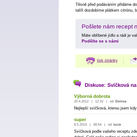
Těsně před podáváním přidáme d
talíři dozdobíme plátkem citrónu, 
Pošlete nám recept na
Máte oblíbené jídlo a rádi je v
Podělte se s námi
tisk stránky
Diskuse: Svíčková n
Výborná dobrota
20.4.2012 | 12:32 | od:
Denisa
Nejlepší svíčková, kterou jsem kdy 
super
8.5.2010 | 08:54 | od:
lucie
Svíčková podle vašeho receptu zde