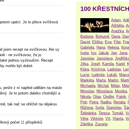
la!
100 KŘESTNÍC
Adam
,
Adé
 potom upéct. Je to přece svíčková
Alžběta
,
A
Anežka
,
A
Barbora
,
Bohumil
,
Dana
,
Dan
David
,
Eliška
,
Eva
,
Filip
,
Fra
Gabriela
,
Hana
,
Helena
,
Ilon
dal jsem recept na svíčkovou. Ale vy
Iveta
,
Ivo
,
Jakub
,
Jan
,
Jana
ně - ne svíčkovou, že jo.
Jaroslav
,
Jaroslava
,
Jindřišk
také jednou vyzkouším. Recept
Jitka
,
Josef
,
Kamila
,
Karel
,
K
 by mohlo být dobré.
Klára
,
Kristýna
,
Ladislav
,
Le
Lucie
,
Ludmila
,
Lukáš
,
Marce
Markéta
,
Marta
,
Martin
,
Mart
l
Michaela
,
Michal
,
Milan
,
Mil
, jenže z ní napřed udělám na másle
Miroslav
,
Miroslava
,
Monika
ko). Je to potom daleko chutnější a
Nikola
,
Olga
,
Ondřej
,
Patrik
,
Petr
,
Petra
,
Radka
,
Renáta
,
nně, tak nač se ohlížet na nějakou
Růžena
,
Soňa
,
Stanislav
,
Šá
Štěpánka
,
Tereza
,
Tomáš
,
V
Věra
,
Viktorie
,
Vít
,
Vlasta
,
V
elkový počet
11
příspěvků.
Zdeňka
,
Zuzana
.