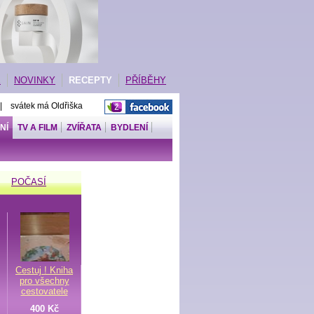
E
NOVINKY
RECEPTY
PŘÍBĚHY
 | svátek má Oldřiška
NÍ
TV A FILM
ZVÍŘATA
BYDLENÍ
POČASÍ
Cestuj ! Kniha
pro všechny
cestovatele
400 Kč