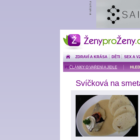
ŽenyproŽeny.cz
ZDRAVÍ A KRÁSA
DĚTI
SEX A V
PENÍZE
ČLÁNKY O VAŘENÍ A JÍDLE
HLED
Svíčková na smet