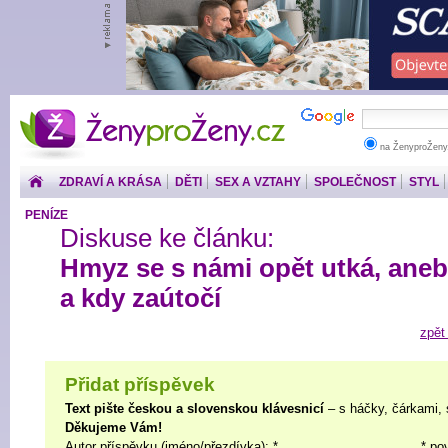
ŽenyproŽeny.cz
na ŽenyproŽeny
ZDRAVÍ A KRÁSA
DĚTI
SEX A VZTAHY
SPOLEČNOST
STYL
PENÍZE
Diskuse ke článku:
Hmyz se s námi opět utká, ane
a kdy zaútočí
zpět
Přidat příspěvek
Text pište českou a slovenskou klávesnicí
– s háčky, čárkami, 
Děkujeme Vám!
Autor příspěvku (jméno/přezdívka): *
* po