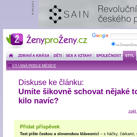
ŽenyproŽeny.cz
na ŽenyproŽeny
ZDRAVÍ A KRÁSA
DĚTI
SEX A VZTAHY
SPOLEČNOST
STYL
PENÍZE
KRÁSNÁ PODLE MĚSÍCE
Diskuse ke článku:
Umíte šikovně schovat nějaké t
kilo navíc?
zpět
Přidat příspěvek
Text pište českou a slovenskou klávesnicí
– s háčky, čárkami, 