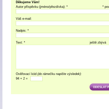
Děkujeme Vám!
Autor příspěvku (jméno/přezdívka): *
* po
Váš e-mail:
Nadpis: *
Text: *
ještě zbývá
Ověřovací kód
(do rámečku napište výsledek)
:
94 + 2 =