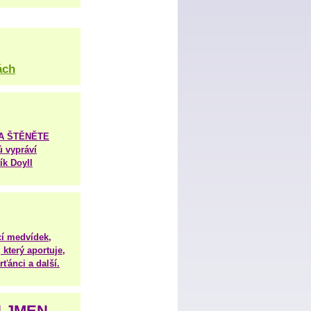
ách
TA ŠTĚNĚTE
ů vypráví
ík Doyll
í medvídek,
 který aportuje,
ťánci a další.
H JMEN