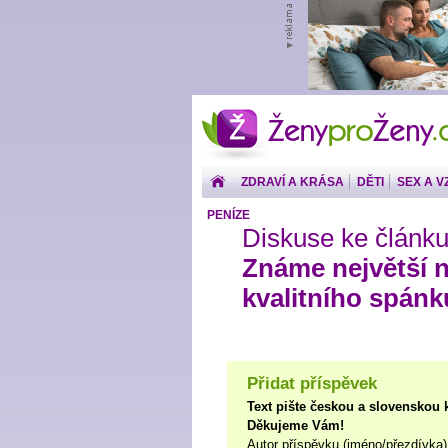
ŽenyproŽeny.cz
ZDRAVÍ A KRÁSA
DĚTI
SEX A V
PENÍZE
Diskuse ke článku
Známe největší n
kvalitního spánk
Přidat příspěvek
Text pište českou a slovenskou 
Děkujeme Vám!
Autor příspěvku (jméno/přezdívka)