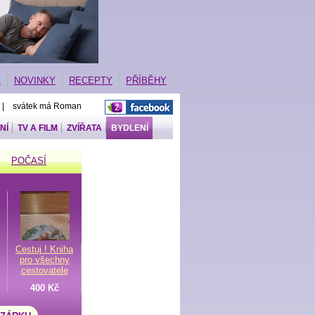
E
NOVINKY
RECEPTY
PŘÍBĚHY
 | svátek má Roman
NÍ
TV A FILM
ZVÍŘATA
BYDLENÍ
POČASÍ
Cestuj ! Kniha
pro všechny
cestovatele
400 Kč