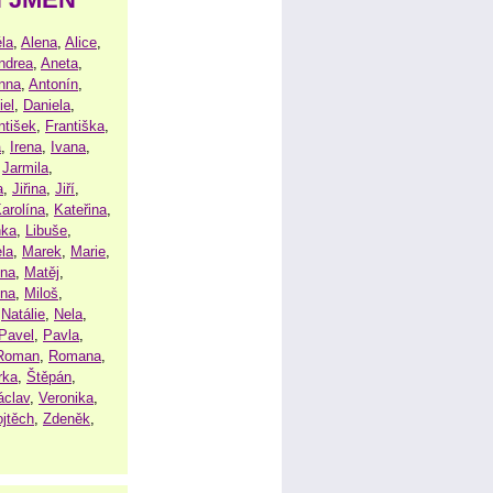
la
,
Alena
,
Alice
,
ndrea
,
Aneta
,
nna
,
Antonín
,
iel
,
Daniela
,
ntišek
,
Františka
,
a
,
Irena
,
Ivana
,
,
Jarmila
,
a
,
Jiřina
,
Jiří
,
arolína
,
Kateřina
,
nka
,
Libuše
,
la
,
Marek
,
Marie
,
ina
,
Matěj
,
ena
,
Miloš
,
,
Natálie
,
Nela
,
Pavel
,
Pavla
,
Roman
,
Romana
,
rka
,
Štěpán
,
áclav
,
Veronika
,
ojtěch
,
Zdeněk
,