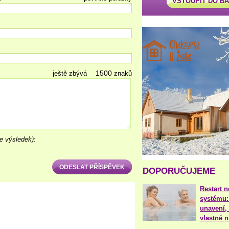
VSTOUPIT DO B
ještě zbývá
znaků
e výsledek)
:
DOPORUČUJEME
Restart 
systému:
unavení, 
vlastně 