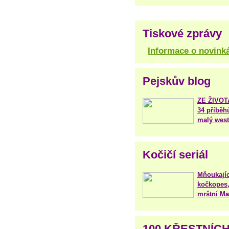
Tiskové zprávy
Informace o novink
Pejskův blog
ZE ŽIVO
34 příběh
malý west
Kočičí seriál
Mňoukajíc
kočkopes,
mrštní Mar
100 KŘESTNÍC