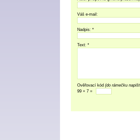
Váš e-mail:
Nadpis: *
Text: *
Ověřovací kód
(do rámečku napišt
99 + 7 =