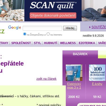
SOUTĚŽ
na ŽenyproŽeny.cz
na internetu
neděle 9.8.2026
ZTAHY
SPOLEČNOST
STYL
HUBNUTÍ
WELLNESS
EZOTERIKA
VAŘE
BAZÁREK
:
epřátele
u
zpět na článek
Elektrický
E-knihy
mop 3 v 1
klávesnicí
– s háčky, čárkami, stříškou atd.
2000 Kč
59 Kč
: *
* povinné položky