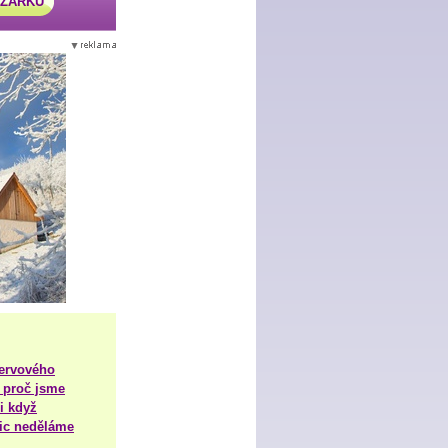
AZÁRKU
nervového
 proč jsme
i když
nic neděláme