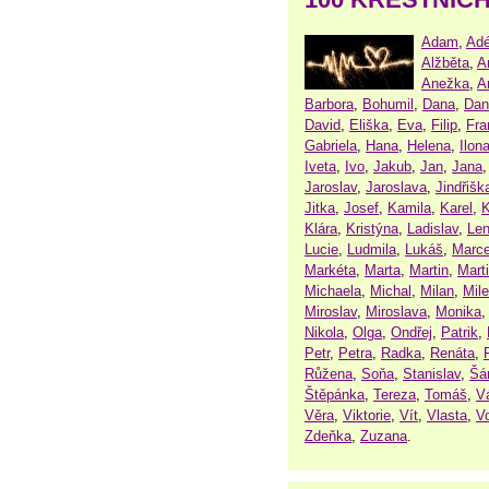
Adam
,
Adé
Alžběta
,
A
Anežka
,
A
Barbora
,
Bohumil
,
Dana
,
Dan
David
,
Eliška
,
Eva
,
Filip
,
Fra
Gabriela
,
Hana
,
Helena
,
Ilon
Iveta
,
Ivo
,
Jakub
,
Jan
,
Jana
Jaroslav
,
Jaroslava
,
Jindřišk
Jitka
,
Josef
,
Kamila
,
Karel
,
K
Klára
,
Kristýna
,
Ladislav
,
Le
Lucie
,
Ludmila
,
Lukáš
,
Marce
Markéta
,
Marta
,
Martin
,
Mart
Michaela
,
Michal
,
Milan
,
Mil
Miroslav
,
Miroslava
,
Monika
Nikola
,
Olga
,
Ondřej
,
Patrik
,
Petr
,
Petra
,
Radka
,
Renáta
,
Růžena
,
Soňa
,
Stanislav
,
Šá
Štěpánka
,
Tereza
,
Tomáš
,
V
Věra
,
Viktorie
,
Vít
,
Vlasta
,
V
Zdeňka
,
Zuzana
.