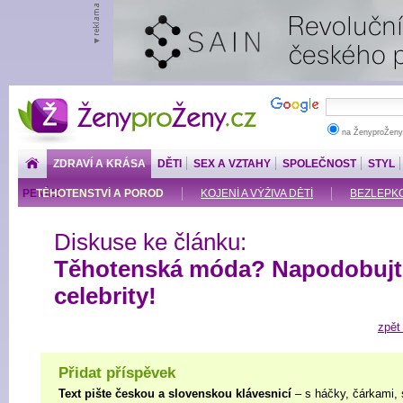
ŽenyproŽeny.cz
na ŽenyproŽeny
ZDRAVÍ A KRÁSA
DĚTI
SEX A VZTAHY
SPOLEČNOST
STYL
PENÍZE
TĚHOTENSTVÍ A POROD
KOJENÍ A VÝŽIVA DĚTÍ
BEZLEPKOV
Diskuse ke článku:
Těhotenská móda? Napodobujt
celebrity!
zpět
Přidat příspěvek
Text pište českou a slovenskou klávesnicí
– s háčky, čárkami, 