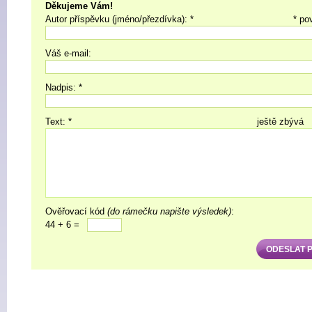
Děkujeme Vám!
Autor příspěvku (jméno/přezdívka): *
* po
Váš e-mail:
Nadpis: *
Text: *
ještě zbývá
Ověřovací kód
(do rámečku napište výsledek)
:
44 + 6 =