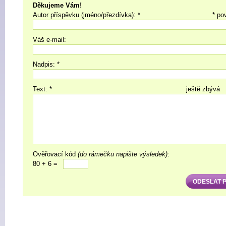
Děkujeme Vám!
Autor příspěvku (jméno/přezdívka): *
* po
Váš e-mail:
Nadpis: *
Text: *
ještě zbývá
Ověřovací kód
(do rámečku napište výsledek)
:
80 + 6 =