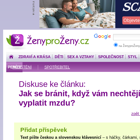
ŽenyproŽeny.cz
na ŽenyproŽeny
ZDRAVÍ A KRÁSA
DĚTI
SEX A VZTAHY
SPOLEČNOST
STYL
PENÍZE
POJIŠTĚNÍ
SPOTŘEBITEL
Diskuse ke článku:
Jak se bránit, když vám nechtěj
vyplatit mzdu?
zpět
Přidat příspěvek
Text pište českou a slovenskou klávesnicí
– s háčky, čárkami, 