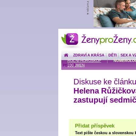
ŽenyproŽeny.cz
ZDRAVÍ A KRÁSA
DĚTI
SEX A V
ROČNÍ HOROSKOP
NUMEROLOG
PENÍZE
100 JMEN
Diskuse ke článku
Helena Růžičkov
zastupují sedmi
Přidat příspěvek
Text pište českou a slovenskou 