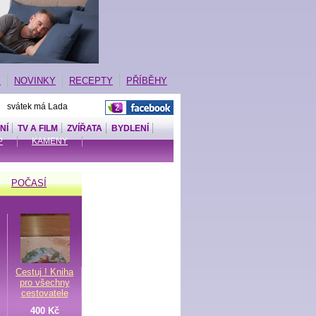
E
NOVINKY
RECEPTY
PŘÍBĚHY
| svátek má Lada
NÍ
TV A FILM
ZVÍŘATA
BYDLENÍ
P
KAMENY
POČASÍ
Cestuj ! Kniha
pro všechny
cestovatele
400 Kč