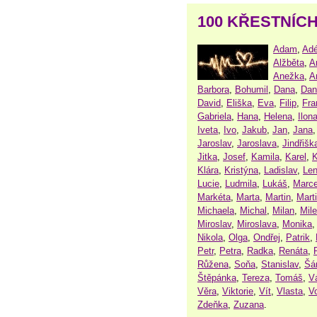
100 KŘESTNÍC
Adam
,
Adé
Alžběta
,
A
Anežka
,
A
Barbora
,
Bohumil
,
Dana
,
Dan
David
,
Eliška
,
Eva
,
Filip
,
Fra
Gabriela
,
Hana
,
Helena
,
Ilon
Iveta
,
Ivo
,
Jakub
,
Jan
,
Jana
Jaroslav
,
Jaroslava
,
Jindřišk
Jitka
,
Josef
,
Kamila
,
Karel
,
K
Klára
,
Kristýna
,
Ladislav
,
Le
Lucie
,
Ludmila
,
Lukáš
,
Marce
Markéta
,
Marta
,
Martin
,
Mart
Michaela
,
Michal
,
Milan
,
Mil
Miroslav
,
Miroslava
,
Monika
Nikola
,
Olga
,
Ondřej
,
Patrik
,
Petr
,
Petra
,
Radka
,
Renáta
,
Růžena
,
Soňa
,
Stanislav
,
Šá
Štěpánka
,
Tereza
,
Tomáš
,
V
Věra
,
Viktorie
,
Vít
,
Vlasta
,
V
Zdeňka
,
Zuzana
.