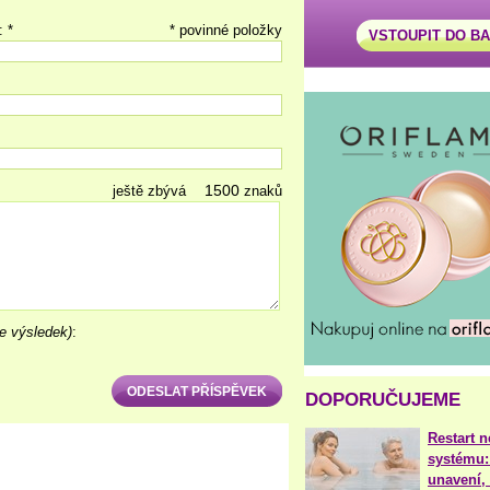
: *
* povinné položky
VSTOUPIT DO B
ještě zbývá
znaků
e výsledek)
:
DOPORUČUJEME
Restart 
systému:
unavení, 