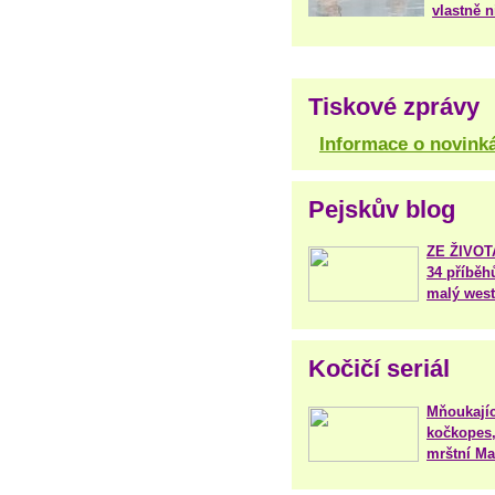
vlastně 
Tiskové zprávy
Informace o novink
Pejskův blog
ZE ŽIVO
34 příběh
malý west
Kočičí seriál
Mňoukajíc
kočkopes,
mrštní Mar