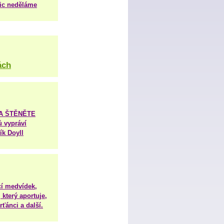
nic neděláme
ách
TA ŠTĚNĚTE
ů vypráví
ík Doyll
í medvídek,
 který aportuje,
ťánci a další.