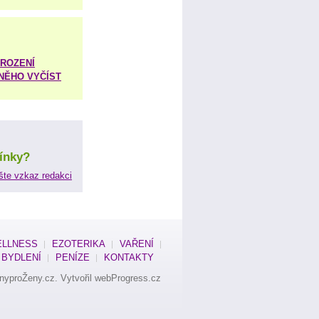
ROZENÍ
 NĚHO VYČÍST
ínky?
šte vzkaz redakci
LLNESS
EZOTERIKA
VAŘENÍ
BYDLENÍ
PENÍZE
KONTAKTY
nyproŽeny.cz
. Vytvořil
webProgress.cz