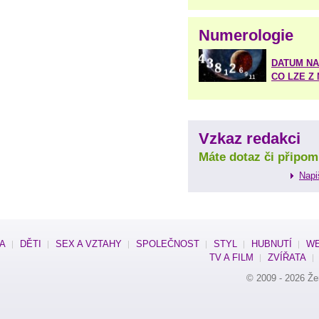
Numerologie
DATUM NA
CO LZE Z
Vzkaz redakci
Máte dotaz či připom
Napi
SA
DĚTI
SEX A VZTAHY
SPOLEČNOST
STYL
HUBNUTÍ
WE
TV A FILM
ZVÍŘATA
© 2009 - 2026
Že