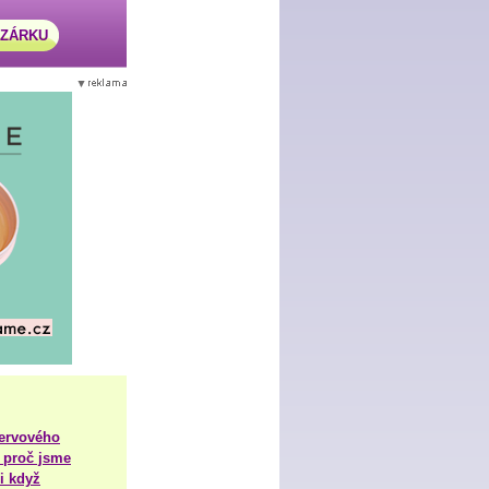
AZÁRKU
nervového
 proč jsme
i když