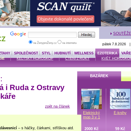
SOUTĚŽ
na ŽenyproŽeny.cz
na internetu
pátek 7.8.2026 
ZTAHY
SPOLEČNOST
STYL
HUBNUTÍ
WELLNESS
EZOTERIKA
VAŘE
IE
KELTSKÝ HOROSKOP
ČTENÍ Z RUKY
KVĚT. HOROSKO
BAZÁREK
:
á i Ruda z Ostravy
čkáře
zpět na článek
Elektrický
E-knihy
mop 3 v 1
klávesnicí
– s háčky, čárkami, stříškou atd.
2000 Kč
59 Kč