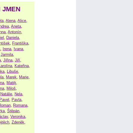
H JMEN
la
,
Alena
,
Alice
,
ndrea
,
Aneta
,
nna
,
Antonín
,
iel
,
Daniela
,
ntišek
,
Františka
,
a
,
Irena
,
Ivana
,
,
Jarmila
,
a
,
Jiřina
,
Jiří
,
arolína
,
Kateřina
,
nka
,
Libuše
,
la
,
Marek
,
Marie
,
ina
,
Matěj
,
ena
,
Miloš
,
,
Natálie
,
Nela
,
Pavel
,
Pavla
,
Roman
,
Romana
,
rka
,
Štěpán
,
áclav
,
Veronika
,
ojtěch
,
Zdeněk
,