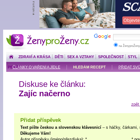
ŽenyproŽeny.cz
na ŽenyproŽeny
ZDRAVÍ A KRÁSA
DĚTI
SEX A VZTAHY
SPOLEČNOST
STYL
PENÍZE
ČLÁNKY O VAŘENÍ A JÍDLE
HLEDÁM RECEPT
PŘIDAT SV
Diskuse ke článku:
Zajíc načerno
zpět
Přidat příspěvek
Text pište českou a slovenskou klávesnicí
– s háčky, čárkami, 
Děkujeme Vám!
Autor příspěvku (jméno/přezdívka): *
* po