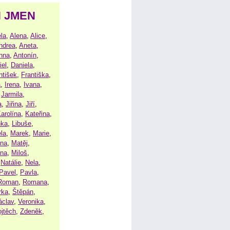
H JMEN
la
,
Alena
,
Alice
,
ndrea
,
Aneta
,
nna
,
Antonín
,
iel
,
Daniela
,
ntišek
,
Františka
,
a
,
Irena
,
Ivana
,
,
Jarmila
,
a
,
Jiřina
,
Jiří
,
arolína
,
Kateřina
,
nka
,
Libuše
,
la
,
Marek
,
Marie
,
ina
,
Matěj
,
ena
,
Miloš
,
,
Natálie
,
Nela
,
Pavel
,
Pavla
,
Roman
,
Romana
,
rka
,
Štěpán
,
áclav
,
Veronika
,
ojtěch
,
Zdeněk
,