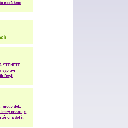
nic neděláme
ách
TA ŠTĚNĚTE
ů vypráví
ík Doyll
í medvídek,
 který aportuje,
ťánci a další.