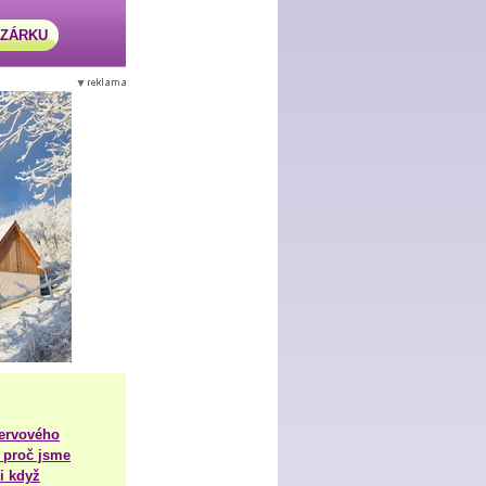
AZÁRKU
nervového
 proč jsme
i když