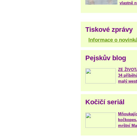
vlastně 
Tiskové zprávy
Informace o novink
Pejskův blog
ZE ŽIVO
34 příběh
malý west
Kočičí seriál
Mňoukajíc
kočkopes,
mrštní Mar