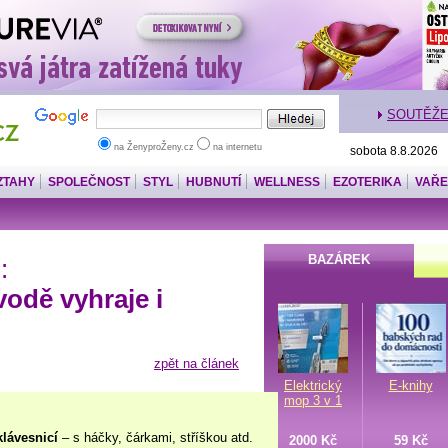
SOUTĚŽ
na ŽenyproŽeny.cz
na internetu
sobota 8.8.2026
ZTAHY
SPOLEČNOST
STYL
HUBNUTÍ
WELLNESS
EZOTERIKA
VAŘE
BAZÁREK
:
vodě vyhraje i
zpět na článek
Elektrický
E-knihy
mop 3 v 1
klávesnicí
– s háčky, čárkami, stříškou atd.
2000 Kč
59 Kč