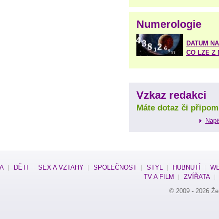
Numerologie
DATUM NA
CO LZE Z
Vzkaz redakci
Máte dotaz či připom
Napi
SA
DĚTI
SEX A VZTAHY
SPOLEČNOST
STYL
HUBNUTÍ
WE
TV A FILM
ZVÍŘATA
© 2009 - 2026
Že