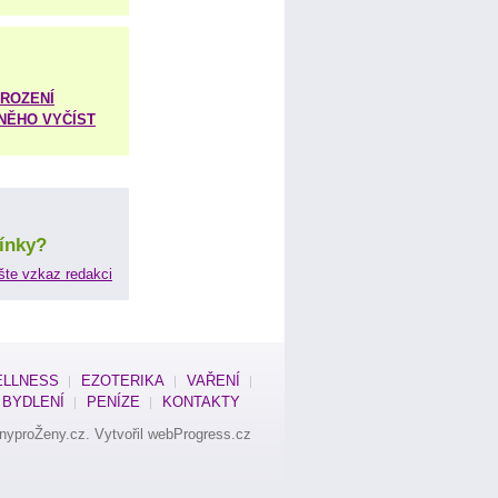
ROZENÍ
 NĚHO VYČÍST
ínky?
šte vzkaz redakci
LLNESS
EZOTERIKA
VAŘENÍ
BYDLENÍ
PENÍZE
KONTAKTY
nyproŽeny.cz
. Vytvořil
webProgress.cz