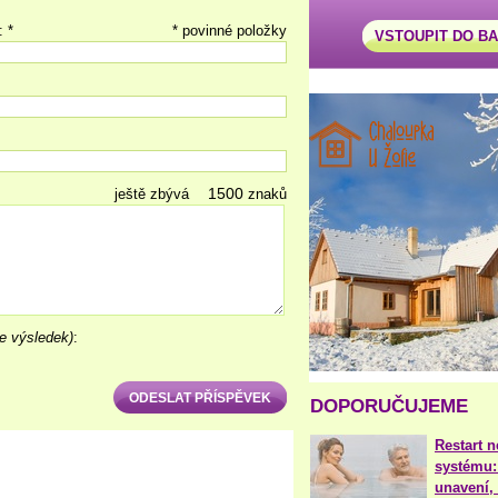
: *
* povinné položky
VSTOUPIT DO B
ještě zbývá
znaků
e výsledek)
:
DOPORUČUJEME
Restart 
systému:
unavení, 