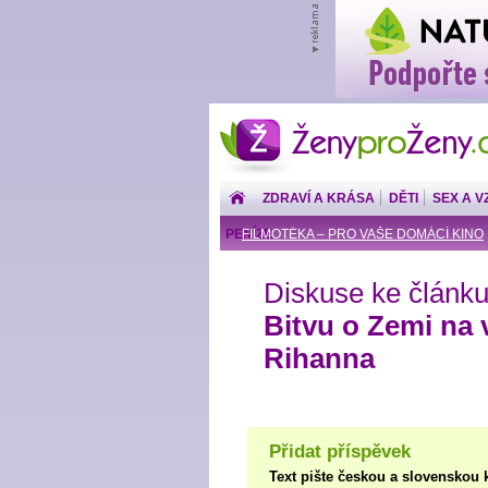
ŽenyproŽeny.cz
ZDRAVÍ A KRÁSA
DĚTI
SEX A V
PENÍZE
FILMOTÉKA – PRO VAŠE DOMÁCÍ KINO
Diskuse ke článku
Bitvu o Zemi na 
Rihanna
Přidat příspěvek
Text pište českou a slovenskou 