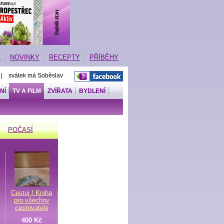
E
NOVINKY
RECEPTY
PŘÍBĚHY
 | svátek má Soběslav
NÍ
TV A FILM
ZVÍŘATA
BYDLENÍ
POČASÍ
Cestuj ! Kniha
pro všechny
cestovatele
400 Kč