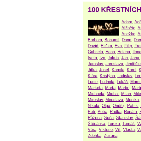
100 KŘESTNÍC
Adam
,
Adé
Alžběta
,
A
Anežka
,
A
Barbora
,
Bohumil
,
Dana
,
Dan
David
,
Eliška
,
Eva
,
Filip
,
Fra
Gabriela
,
Hana
,
Helena
,
Ilon
Iveta
,
Ivo
,
Jakub
,
Jan
,
Jana
Jaroslav
,
Jaroslava
,
Jindřišk
Jitka
,
Josef
,
Kamila
,
Karel
,
K
Klára
,
Kristýna
,
Ladislav
,
Le
Lucie
,
Ludmila
,
Lukáš
,
Marce
Markéta
,
Marta
,
Martin
,
Mart
Michaela
,
Michal
,
Milan
,
Mil
Miroslav
,
Miroslava
,
Monika
Nikola
,
Olga
,
Ondřej
,
Patrik
,
Petr
,
Petra
,
Radka
,
Renáta
,
Růžena
,
Soňa
,
Stanislav
,
Šá
Štěpánka
,
Tereza
,
Tomáš
,
V
Věra
,
Viktorie
,
Vít
,
Vlasta
,
V
Zdeňka
,
Zuzana
.