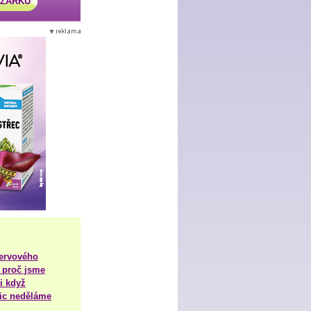
AZÁRKU
nervového
 proč jsme
i když
nic neděláme