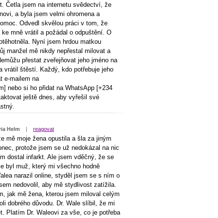
. Četla jsem na internetu svědectví, že
ánovi, a byla jsem velmi ohromena a
pomoc. Odvedl skvělou práci v tom, že
ke mně vrátil a požádal o odpuštění. O
 otěhotněla. Nyní jsem hrdou matkou
můj manžel mě nikdy nepřestal milovat a
Nemůžu přestat zveřejňovat jeho jméno na
a vrátil štěstí. Každý, kdo potřebuje jeho
t e-mailem na
] nebo si ho přidat na WhatsApp [+234
ktovat ještě dnes, aby vyřešil své
stný.
ia Helm
|
reagovat
že mě moje žena opustila a šla za jiným
onec, protože jsem se už nedokázal na nic
m dostal infarkt. Ale jsem vděčný, že se
ale byl muž, který mi všechno hodně
lea narazil online, styděl jsem se s ním o
jsem nedovolil, aby mě stydlivost zatížila.
m, jak mě žena, kterou jsem miloval celým
li dobrého důvodu. Dr. Wale slíbil, že mi
 Platím Dr. Waleovi za vše, co je potřeba