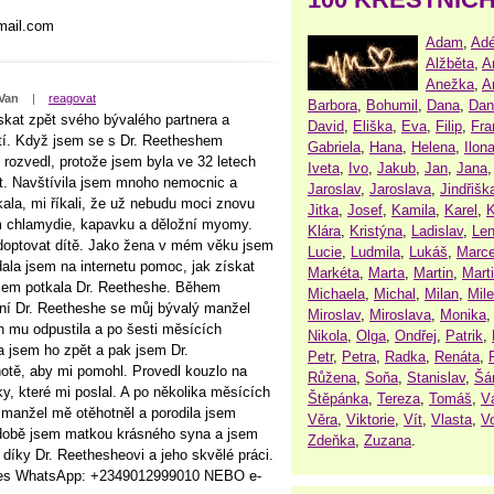
mail.com
Adam
,
Adé
Alžběta
,
A
Anežka
,
A
 Van
|
reagovat
Barbora
,
Bohumil
,
Dana
,
Dan
kat zpět svého bývalého partnera a
David
,
Eliška
,
Eva
,
Filip
,
Fra
stí. Když jsem se s Dr. Reetheshem
Gabriela
,
Hana
,
Helena
,
Ilon
rozvedl, protože jsem byla ve 32 letech
Iveta
,
Ivo
,
Jakub
,
Jan
,
Jana
et. Navštívila jsem mnoho nemocnic a
Jaroslav
,
Jaroslava
,
Jindřišk
tkala, mi říkali, že už nebudu moci znovu
Jitka
,
Josef
,
Kamila
,
Karel
,
K
mám chlamydie, kapavku a děložní myomy.
Klára
,
Kristýna
,
Ladislav
,
Le
adoptovat dítě. Jako žena v mém věku jsem
Lucie
,
Ludmila
,
Lukáš
,
Marce
ala jsem na internetu pomoc, jak získat
Markéta
,
Marta
,
Martin
,
Mart
jsem potkala Dr. Reetheshe. Během
Michaela
,
Michal
,
Milan
,
Mil
ání Dr. Reetheshe se můj bývalý manžel
Miroslav
,
Miroslava
,
Monika
ch mu odpustila a po šesti měsících
Nikola
,
Olga
,
Ondřej
,
Patrik
,
la jsem ho zpět a pak jsem Dr.
Petr
,
Petra
,
Radka
,
Renáta
,
otě, aby mi pomohl. Provedl kouzlo na
Růžena
,
Soňa
,
Stanislav
,
Šá
ky, které mi poslal. A po několika měsících
Štěpánka
,
Tereza
,
Tomáš
,
V
 manžel mě otěhotněl a porodila jsem
Věra
,
Viktorie
,
Vít
,
Vlasta
,
V
době jsem matkou krásného syna a jsem
Zdeňka
,
Zuzana
.
 díky Dr. Reethesheovi a jeho skvělé práci.
přes WhatsApp: +2349012999010 NEBO e-