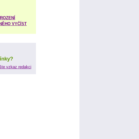
ROZENÍ
 NĚHO VYČÍST
ínky?
šte vzkaz redakci