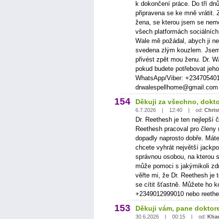
k dokončení práce. Do tří dn
připravena se ke mně vrátit. 
žena, se kterou jsem se nemo
všech platformách sociálníc
Wale mě požádal, abych ji ne
svedena zlým kouzlem. Jsem 
přivést zpět mou ženu. Dr. 
pokud budete potřebovat jeho
WhatsApp/Viber: +234705401
drwalespellhome@gmail.com
154
Děkuji za všechno, dokt
6.7.2026 | 12:40 | od:
Christ
Dr. Reethesh je ten nejlepší 
Reethesh pracoval pro členy 
dopadly naprosto dobře. Mát
chcete vyhrát největší jackpo
správnou osobou, na kterou s
může pomoci s jakýmikoli zdr
věřte mi, že Dr. Reethesh j
se cítit šťastně. Můžete ho 
+2349012999010 nebo reeth
153
Děkuji vám, pane doktor
30.6.2026 | 00:15 | od:
Khad