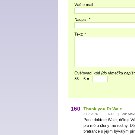
Váš e-mail:
Nadpis: *
Text: *
Ověřovací kód
(do rámečku napišt
36 + 6 =
160
Thank you Dr Wale
31.7.2026 | 16:42 | od:
Slav
Pane doktore Wale, děkuji Vá
pro mě a členy mé rodiny. Dě
bratrance s jejím bývalým př