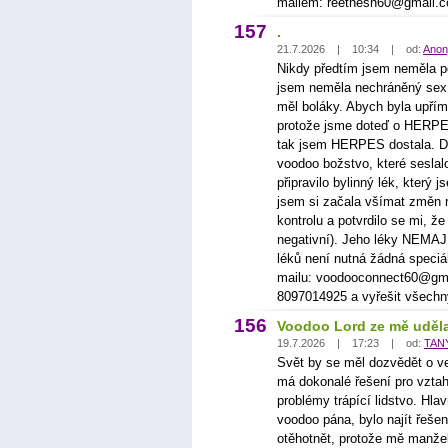
mailem: reethesh60@gmail.
157
.
21.7.2026 | 10:34 | od:
Anon
Nikdy předtím jsem neměla p
jsem neměla nechráněný sex. 
měl boláky. Abych byla upřímn
protože jsme doteď o HERPES
tak jsem HERPES dostala. Dě
voodoo božstvo, které seslal
připravilo bylinný lék, který 
jsem si začala všímat změn 
kontrolu a potvrdilo se mi,
negativní). Jeho léky NEMA
léků není nutná žádná speciál
mailu: voodooconnect60@gma
8097014925 a vyřešit všechn
156
Voodoo Lord ze mě uděla
19.7.2026 | 17:23 | od:
TAN
Svět by se měl dozvědět o ve
má dokonalé řešení pro vztahy
problémy trápící lidstvo. Hl
voodoo pána, bylo najít řeše
otěhotnět, protože mě manžel