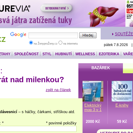
SOUTĚŽ
na ŽenyproŽeny.cz
na internetu
pátek 7.8.2026 
ZTAHY
SPOLEČNOST
STYL
HUBNUTÍ
WELLNESS
EZOTERIKA
VAŘE
BAZÁREK
:
rát nad milenkou?
zpět na článek
Elektrický
E-knihy
mop 3 v 1
klávesnicí
– s háčky, čárkami, stříškou atd.
2000 Kč
59 Kč
: *
* povinné položky