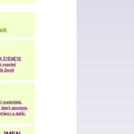
ách
TA ŠTĚNĚTE
ů vypráví
ík Doyll
í medvídek,
 který aportuje,
ťánci a další.
H JMEN