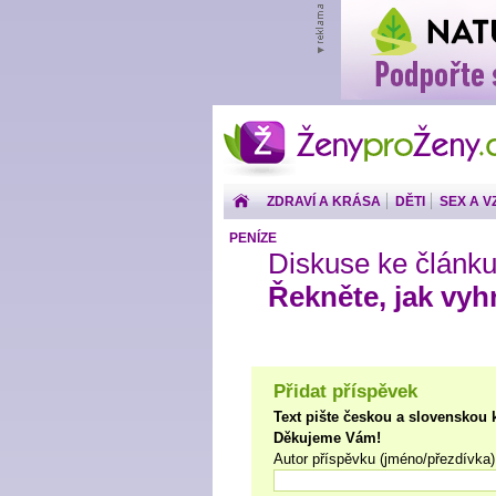
ŽenyproŽeny.cz
ZDRAVÍ A KRÁSA
DĚTI
SEX A V
PENÍZE
Diskuse ke článku
Řekněte, jak vyh
Přidat příspěvek
Text pište českou a slovenskou 
Děkujeme Vám!
Autor příspěvku (jméno/přezdívka)