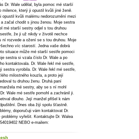
nás Dr. Wale udělal, byla pomoc mé starší
 milence, který ji opustil kvůli jiné ženě.
oni opustil kvůli malému nedorozumění mezi
a začal chodit s jinou ženou. Moje sestra
el mé starší sestry odjel s tou druhou
stře, že ji už nikdy v životě nechce
s ní rozvede a ožení se s tou druhou. Moje
o všechno víc starostí. Jedna vaše dobrá
éto situace může mé starší sestře pomoci
e sestra si vzala číslo Dr. Wale a po
ho kontaktovala. Dr. Wale řekl mé sestře,
rý sestra vyrobila. Dr. Wale řekl mé sestře,
lého milostného kouzla, a proto její
edoval tu druhou ženu. Druhá paní
 manžela mé sestry, aby se s ní mohl
Dr. Wale mé sestře pomohl a zachránil ji.
etrval dlouho. Její manžel přišel k nám
dpuštění. Dnes oba žijí spolu šťastně.
blémy, doporučuji vám kontaktovat Dr.
problémy vyřešit. Kontaktujte Dr. Walea
7054019402 NEBO e-mailem:
hesh