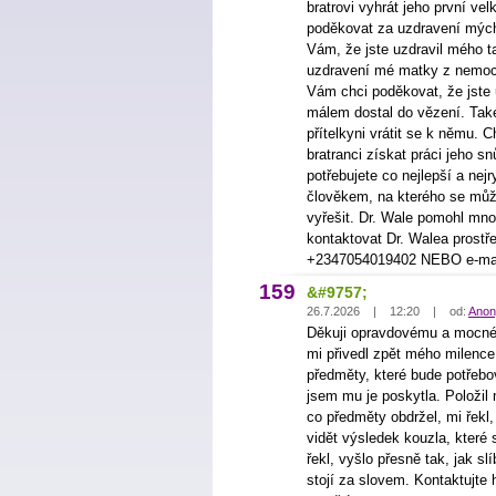
bratrovi vyhrát jeho první vel
poděkovat za uzdravení mých
Vám, že jste uzdravil mého ta
uzdravení mé matky z nemoci,
Vám chci poděkovat, že jste 
málem dostal do vězení. Také
přítelkyni vrátit se k němu.
bratranci získat práci jeho s
potřebujete co nejlepší a nejr
člověkem, na kterého se můž
vyřešit. Dr. Wale pomohl mno
kontaktovat Dr. Walea prost
+2347054019402 NEBO e-mai
159
&#9757;
26.7.2026 | 12:20 | od:
Anon
Děkuji opravdovému a mocném
mi přivedl zpět mého milenc
předměty, které bude potřebov
jsem mu je poskytla. Položil
co předměty obdržel, mi řekl,
vidět výsledek kouzla, které 
řekl, vyšlo přesně tak, jak sl
stojí za slovem. Kontaktujte 