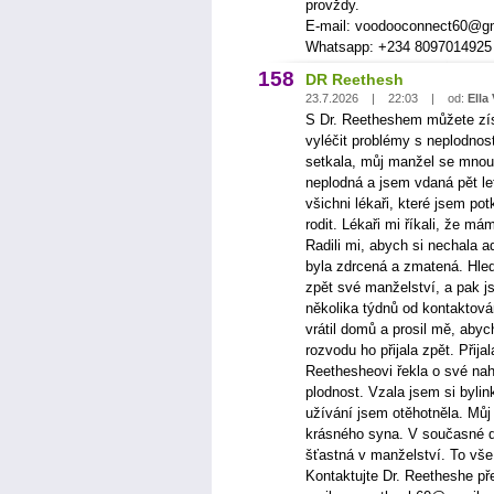
provždy.
E-mail: voodooconnect60@g
Whatsapp: +234 8097014925
158
DR Reethesh
23.7.2026 | 22:03 | od:
Ella
S Dr. Reetheshem můžete zís
vyléčit problémy s neplodno
setkala, můj manžel se mnou 
neplodná a jsem vdaná pět l
všichni lékaři, které jsem po
rodit. Lékaři mi říkali, že 
Radili mi, abych si nechala 
byla zdrcená a zmatená. Hled
zpět své manželství, a pak 
několika týdnů od kontaktov
vrátil domů a prosil mě, aby
rozvodu ho přijala zpět. Přija
Reethesheovi řekla o své nah
plodnost. Vzala jsem si bylin
užívání jsem otěhotněla. Můj
krásného syna. V současné 
šťastná v manželství. To vše
Kontaktujte Dr. Reetheshe 