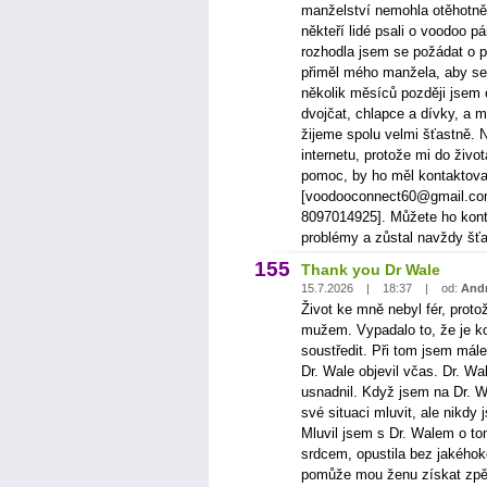
manželství nemohla otěhotnět
někteří lidé psali o voodoo p
rozhodla jsem se požádat o 
přiměl mého manžela, aby se 
několik měsíců později jsem
dvojčat, chlapce a dívky, a 
žijeme spolu velmi šťastně. 
internetu, protože mi do život
pomoc, by ho měl kontaktova
[voodooconnect60@gmail.com
8097014925]. Můžete ho konta
problémy a zůstal navždy šťa
155
Thank you Dr Wale
15.7.2026 | 18:37 | od:
Andr
Život ke mně nebyl fér, proto
mužem. Vypadalo to, že je k
soustředit. Při tom jsem mále
Dr. Wale objevil včas. Dr. W
usnadnil. Když jsem na Dr. Wa
své situaci mluvit, ale nikdy 
Mluvil jsem s Dr. Walem o to
srdcem, opustila bez jakéhoko
pomůže mou ženu získat zpět.