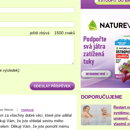
VSTOUPIT DO B
ještě zbývá
znaků
e výsledek)
:
DOPORUČUJEME
Restart 
ko Vincic
|
reagovat
systému:
m za všechny dobré věci, které jste udělal
unavení, 
kuji Vám, že jste shledal sestru mého
vlastně 
ítelem. Děkuji Vám, že jste pomohl mému