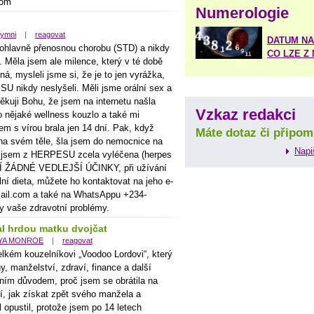
com
Numerologie
ymni
|
reagovat
DATUM NA
ohlavně přenosnou chorobu (STD) a nikdy
CO LZE Z
Měla jsem ale milence, který v té době
á, mysleli jsme si, že je to jen vyrážka,
U nikdy neslyšeli. Měli jsme orální sex a
kuji Bohu, že jsem na internetu našla
Vzkaz redakci
o nějaké wellness kouzlo a také mi
jsem s vírou brala jen 14 dní. Pak, když
Máte dotaz či připom
na svém těle, šla jsem do nemocnice na
Napi
 že jsem z HERPESU zcela vyléčena (herpes
JÍ ŽÁDNÉ VEDLEJŠÍ ÚČINKY, při užívání
ní dieta, můžete ho kontaktovat na jeho e-
il.com a také na WhatsAppu +234-
y vaše zdravotní problémy.
l hrdou matku dvojčat
YA MONROE
|
reagovat
lkém kouzelníkovi „Voodoo Lordovi“, který
, manželství, zdraví, finance a další
avním důvodem, proč jsem se obrátila na
ní, jak získat zpět svého manžela a
 opustil, protože jsem po 14 letech