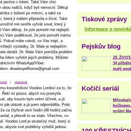
ké peníze v loterii. Také Vám chci
 obou rodičů, když byli nemocní. Děkuji
tínka z bolesti po mrtvici, a také za
Tiskové zprávy
 která ji málem připravila o život. Také
umožnil mé sestře vyhrát soud, který ji
Informace o novink
 Vám děkuji, že jste pomohl mé nejlepší
 Chci Vám poděkovat, že jste pomohl mému
nů. Pokud máte cokoli, co Vás trápí, a
Pejskův blog
ychlejší výsledky, Dr. Wale je nejlepším
ete obrátit. Dr. Wale Vám pomůže problém
ha lidem vyřešit jejich problémy. Můžete
ZE ŽIVO
řednictvím WhatsApp/Viber:
34 příběh
lem: drwalespellhome@gmail.com
malý west
ymni
|
reagovat
Kočičí seriál
u kouzelníkovi Voodoo Lordovi za to, že
e. Řekl mi pouze, abych mu poskytla
at, aby kouzlo bylo velmi účinné, a já
Mňoukajíc
 mi pár otázek a já jsem odpověděla. Poté,
kočkopes,
 že za čtyřicet osm hodin (48 hodin) začnu
mrštní Mar
seslal, a přesně to se stalo. Všechno, co
íbil. Voodoo Lord je skutečný muž, který si
ho, abyste své problémy vyřešili jednou
100 KŘESTNÍC