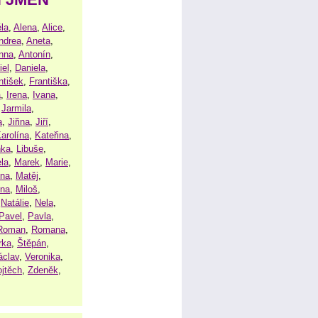
la
,
Alena
,
Alice
,
ndrea
,
Aneta
,
nna
,
Antonín
,
iel
,
Daniela
,
ntišek
,
Františka
,
a
,
Irena
,
Ivana
,
,
Jarmila
,
a
,
Jiřina
,
Jiří
,
arolína
,
Kateřina
,
nka
,
Libuše
,
la
,
Marek
,
Marie
,
ina
,
Matěj
,
ena
,
Miloš
,
,
Natálie
,
Nela
,
Pavel
,
Pavla
,
Roman
,
Romana
,
rka
,
Štěpán
,
áclav
,
Veronika
,
ojtěch
,
Zdeněk
,