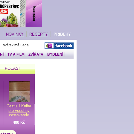
E
NOVINKY
RECEPTY
PŘÍBĚHY
| svátek má Lada
NÍ
TV A FILM
ZVÍŘATA
BYDLENÍ
POČASÍ
Cestuj ! Kniha
pro všechny
cestovatele
400 Kč