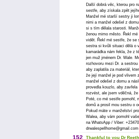
Další dobrá věc, kterou pro 
sestře, aby získala zpět jejího
Manžel mé starší sestry ji l
nimi a manžel odešel z domu 
si s tím dělala starosti. Manž
ženou mimo město. Řekl mé se
vidět. Řekl mé sestře, že se 
sestra si kvůli situaci dělá 
kamarádka nám řekla, že z t
jen muž jménem Dr. Wale. Moj
rozhovoru mezi Dr. a sestrou 
aby zaplatila za materiál, kte
že její manžel je pod vlivem z
manžel odešel z domu a násl
provedla kouzlo, aby zavřela
rozvést, ale jsem vděčná, že 
Poté, co mé sestře pomohl, n
domů a prosil mou sestru o o
Pokud máte v manželství pro
Walea, aby vám pomohl vaše 
na WhatsApp / Viber: +234
drwalespellhome@gmail.com
152
Thankful to you Dr Reet