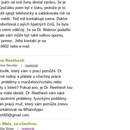
ů jsem od své ženy dostal zprávu, že je
Zpočátku jsem byl v šoku, protože je to
hl spojit telefonicky a zablokovala mě na
h médií. Teď mě kontaktuje sama. Doktor
obviňoval z jejích špatných činů, že byla
velmi vděčný, že se Dr. Waleovi podařilo
Wale vám může být také velkou oporou,
 pomoc. Jeho kontakt je na
9402 nebo e-mail:
ore Reethesh
ine Sinclair
|
reagovat
člověk, který vám s prací pomůže. Dr.
mé rodiny a přátele a všechny práce
e problémy v manželství/vztahu nebo
ty v loterii? Pokud ano, je Dr. Reethesh tou
e máte obrátit. Dr. Reethesh vám také
avotními problémy, fyzickými problémy,
e ten pravý muž, který vám pomůže znovu
kontaktovat na WhatsAppu:
esh60@gmail.com
e Wale, za všechno.
ija Shaw
|
reagovat