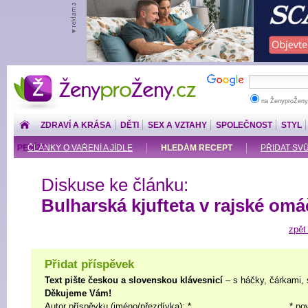
ŽenyproŽeny.cz
na ŽenyproŽeny
ZDRAVÍ A KRÁSA
DĚTI
SEX A VZTAHY
SPOLEČNOST
STYL
PENÍZE
ČLÁNKY O VAŘENÍ A JÍDLE
HLEDÁM RECEPT
PŘIDAT SV
Diskuse ke článku:
Bulharská kjufteta v rajské om
zpět
Přidat příspěvek
Text pište českou a slovenskou klávesnicí
– s háčky, čárkami, 
Děkujeme Vám!
Autor příspěvku (jméno/přezdívka): *
* po