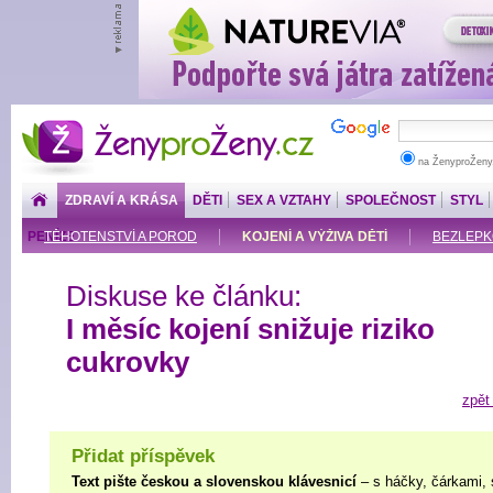
ŽenyproŽeny.cz
na ŽenyproŽeny
ZDRAVÍ A KRÁSA
DĚTI
SEX A VZTAHY
SPOLEČNOST
STYL
PENÍZE
TĚHOTENSTVÍ A POROD
KOJENÍ A VÝŽIVA DĚTÍ
BEZLEPKO
Diskuse ke článku:
I měsíc kojení snižuje riziko
cukrovky
zpět
Přidat příspěvek
Text pište českou a slovenskou klávesnicí
– s háčky, čárkami, 