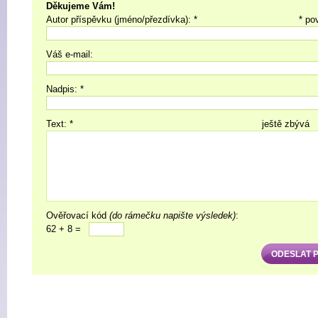
Děkujeme Vám!
Autor příspěvku (jméno/přezdívka): *
* po
Váš e-mail:
Nadpis: *
Text: *
ještě zbývá
Ověřovací kód
(do rámečku napište výsledek)
:
62 + 8 =