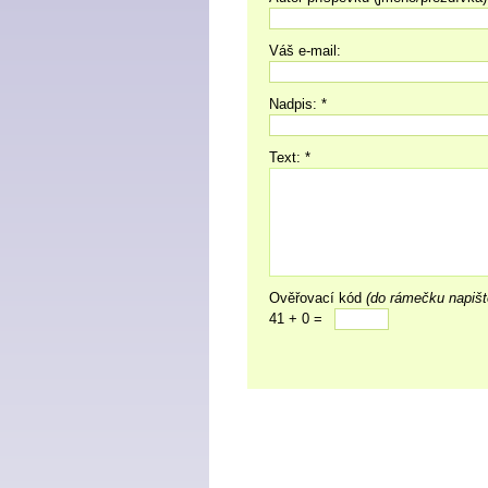
Váš e-mail:
Nadpis: *
Text: *
Ověřovací kód
(do rámečku napišt
41 + 0 =