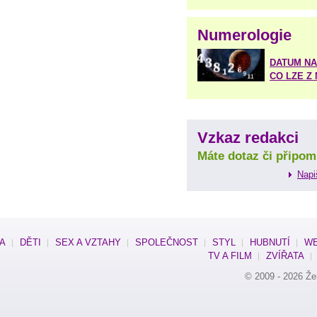
Numerologie
DATUM NA
CO LZE Z
Vzkaz redakci
Máte dotaz či připom
Napi
SA
DĚTI
SEX A VZTAHY
SPOLEČNOST
STYL
HUBNUTÍ
WE
TV A FILM
ZVÍŘATA
© 2009 - 2026
Že