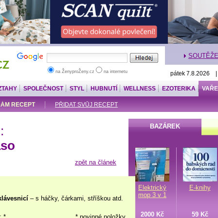
SOUTĚŽ
na ŽenyproŽeny.cz
na internetu
pátek 7.8.2026 
ZTAHY
SPOLEČNOST
STYL
HUBNUTÍ
WELLNESS
EZOTERIKA
VAŘE
ÁM RECEPT
PŘIDAT SVŮJ RECEPT
BAZÁREK
:
aso
zpět na článek
Elektrický
E-knihy
mop 3 v 1
klávesnicí
– s háčky, čárkami, stříškou atd.
2000 Kč
59 Kč
: *
* povinné položky