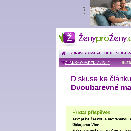
ŽenyproŽeny.cz
ZDRAVÍ A KRÁSA
DĚTI
SEX A V
PENÍZE
ČLÁNKY O VAŘENÍ A JÍDLE
HLED
Diskuse ke článku
Dvoubarevné m
Přidat příspěvek
Text pište českou a slovenskou 
Děkujeme Vám!
Autor příspěvku (jméno/přezdívka)