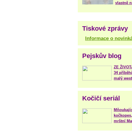
vlastně 
Tiskové zprávy
Informace o novink
Pejskův blog
ZE ŽIVO
34 příběh
malý west
Kočičí seriál
Mňoukajíc
kočkopes,
mrštní Mar