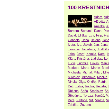
100 KŘESTNÍC
Adam
,
Adé
Alžběta
,
A
Anežka
,
A
Barbora
,
Bohumil
,
Dana
,
Dan
David
,
Eliška
,
Eva
,
Filip
,
Fra
Gabriela
,
Hana
,
Helena
,
Ilon
Iveta
,
Ivo
,
Jakub
,
Jan
,
Jana
Jaroslav
,
Jaroslava
,
Jindřišk
Jitka
,
Josef
,
Kamila
,
Karel
,
K
Klára
,
Kristýna
,
Ladislav
,
Le
Lucie
,
Ludmila
,
Lukáš
,
Marce
Markéta
,
Marta
,
Martin
,
Mart
Michaela
,
Michal
,
Milan
,
Mil
Miroslav
,
Miroslava
,
Monika
Nikola
,
Olga
,
Ondřej
,
Patrik
,
Petr
,
Petra
,
Radka
,
Renáta
,
Růžena
,
Soňa
,
Stanislav
,
Šá
Štěpánka
,
Tereza
,
Tomáš
,
V
Věra
,
Viktorie
,
Vít
,
Vlasta
,
V
Zdeňka
,
Zuzana
.