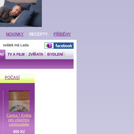
E
NOVINKY
RECEPTY
PŘÍBĚHY
| svátek má Lada
NÍ
TV A FILM
ZVÍŘATA
BYDLENÍ
POČASÍ
Cestuj ! Kniha
pro všechny
cestovatele
400 Kč