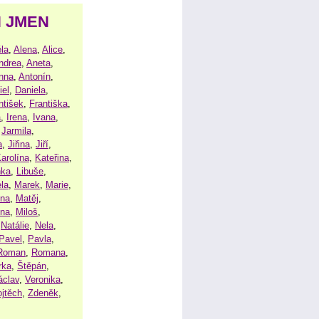
H JMEN
la
,
Alena
,
Alice
,
ndrea
,
Aneta
,
nna
,
Antonín
,
iel
,
Daniela
,
ntišek
,
Františka
,
a
,
Irena
,
Ivana
,
,
Jarmila
,
a
,
Jiřina
,
Jiří
,
arolína
,
Kateřina
,
nka
,
Libuše
,
la
,
Marek
,
Marie
,
ina
,
Matěj
,
ena
,
Miloš
,
,
Natálie
,
Nela
,
Pavel
,
Pavla
,
Roman
,
Romana
,
rka
,
Štěpán
,
áclav
,
Veronika
,
ojtěch
,
Zdeněk
,