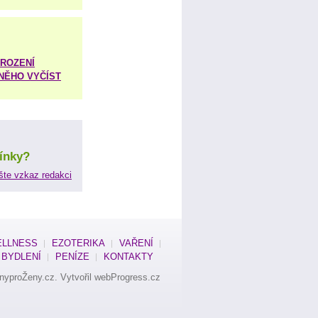
ROZENÍ
 NĚHO VYČÍST
ínky?
šte vzkaz redakci
LLNESS
EZOTERIKA
VAŘENÍ
BYDLENÍ
PENÍZE
KONTAKTY
nyproŽeny.cz
. Vytvořil
webProgress.cz