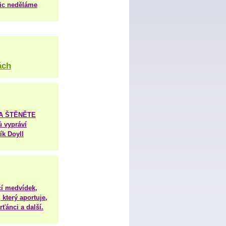
nic neděláme
ách
TA ŠTĚNĚTE
ů vypráví
ík Doyll
í medvídek,
 který aportuje,
ťánci a další.