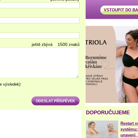
VSTOUPIT DO B
ještě zbývá
znaků
e výsledek)
:
DOPORUČUJEME
Restart 
systému:
unavení, 