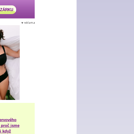
AZÁRKU
nervového
 proč jsme
i když