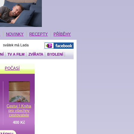
E
NOVINKY
RECEPTY
PŘÍBĚHY
| svátek má Lada
NÍ
TV A FILM
ZVÍŘATA
BYDLENÍ
POČASÍ
Cestuj ! Kniha
pro všechny
cestovatele
400 Kč