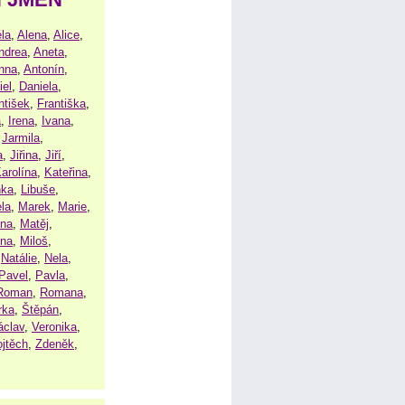
la
,
Alena
,
Alice
,
ndrea
,
Aneta
,
nna
,
Antonín
,
iel
,
Daniela
,
ntišek
,
Františka
,
a
,
Irena
,
Ivana
,
,
Jarmila
,
a
,
Jiřina
,
Jiří
,
arolína
,
Kateřina
,
nka
,
Libuše
,
la
,
Marek
,
Marie
,
ina
,
Matěj
,
ena
,
Miloš
,
,
Natálie
,
Nela
,
Pavel
,
Pavla
,
Roman
,
Romana
,
rka
,
Štěpán
,
áclav
,
Veronika
,
ojtěch
,
Zdeněk
,