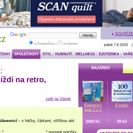
SOUTĚŽ
na ŽenyproŽeny.cz
na internetu
pátek 7.8.2026 
ZTAHY
SPOLEČNOST
STYL
HUBNUTÍ
WELLNESS
EZOTERIKA
VAŘE
BAZÁREK
:
ždí na retro,
zpět na článek
Elektrický
E-knihy
mop 3 v 1
klávesnicí
– s háčky, čárkami, stříškou atd.
2000 Kč
59 Kč
: *
* povinné položky