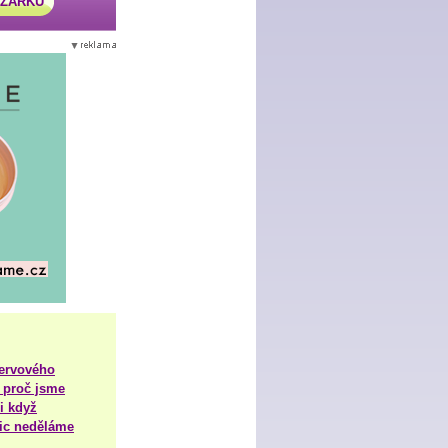
AZÁRKU
nervového
 proč jsme
i když
nic neděláme