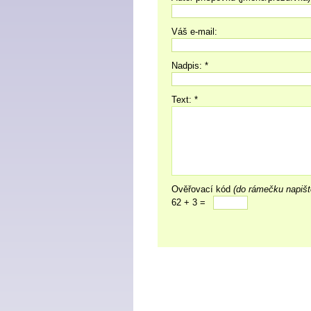
Váš e-mail:
Nadpis: *
Text: *
Ověřovací kód
(do rámečku napišt
62 + 3 =