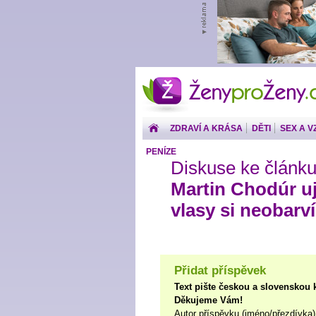
ŽenyproŽeny.cz
ZDRAVÍ A KRÁSA
DĚTI
SEX A V
PENÍZE
Diskuse ke článku
Martin Chodúr ují
vlasy si neobarví
Přidat příspěvek
Text pište českou a slovenskou 
Děkujeme Vám!
Autor příspěvku (jméno/přezdívka)