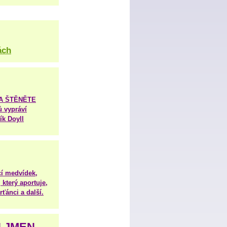
ách
TA ŠTĚNĚTE
ů vypráví
ík Doyll
í medvídek,
 který aportuje,
ťánci a další.
H JMEN