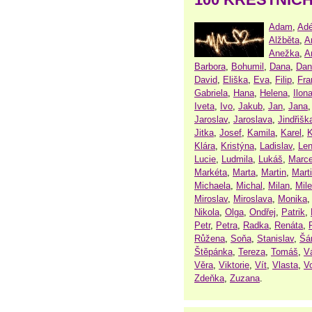
Adam
,
Adé
Alžběta
,
A
Anežka
,
A
Barbora
,
Bohumil
,
Dana
,
Dan
David
,
Eliška
,
Eva
,
Filip
,
Fra
Gabriela
,
Hana
,
Helena
,
Ilon
Iveta
,
Ivo
,
Jakub
,
Jan
,
Jana
Jaroslav
,
Jaroslava
,
Jindřišk
Jitka
,
Josef
,
Kamila
,
Karel
,
K
Klára
,
Kristýna
,
Ladislav
,
Le
Lucie
,
Ludmila
,
Lukáš
,
Marce
Markéta
,
Marta
,
Martin
,
Mart
Michaela
,
Michal
,
Milan
,
Mil
Miroslav
,
Miroslava
,
Monika
Nikola
,
Olga
,
Ondřej
,
Patrik
,
Petr
,
Petra
,
Radka
,
Renáta
,
Růžena
,
Soňa
,
Stanislav
,
Šá
Štěpánka
,
Tereza
,
Tomáš
,
V
Věra
,
Viktorie
,
Vít
,
Vlasta
,
V
Zdeňka
,
Zuzana
.