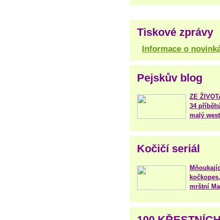
Tiskové zprávy
Informace o novink
Pejskův blog
ZE ŽIVO
34 příběh
malý west
Kočičí seriál
Mňoukajíc
kočkopes,
mrštní Mar
100 KŘESTNÍC