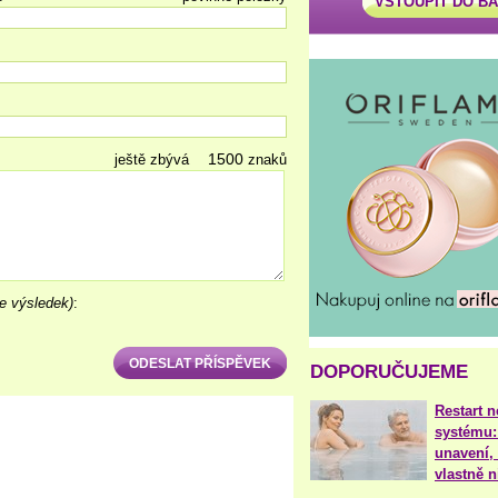
VSTOUPIT DO B
ještě zbývá
znaků
e výsledek)
:
DOPORUČUJEME
Restart 
systému:
unavení, 
vlastně 