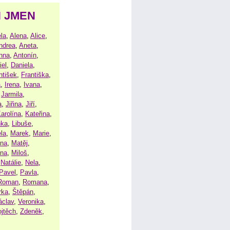
H JMEN
la
,
Alena
,
Alice
,
ndrea
,
Aneta
,
nna
,
Antonín
,
iel
,
Daniela
,
ntišek
,
Františka
,
a
,
Irena
,
Ivana
,
,
Jarmila
,
a
,
Jiřina
,
Jiří
,
arolína
,
Kateřina
,
nka
,
Libuše
,
la
,
Marek
,
Marie
,
ina
,
Matěj
,
ena
,
Miloš
,
,
Natálie
,
Nela
,
Pavel
,
Pavla
,
Roman
,
Romana
,
rka
,
Štěpán
,
áclav
,
Veronika
,
ojtěch
,
Zdeněk
,