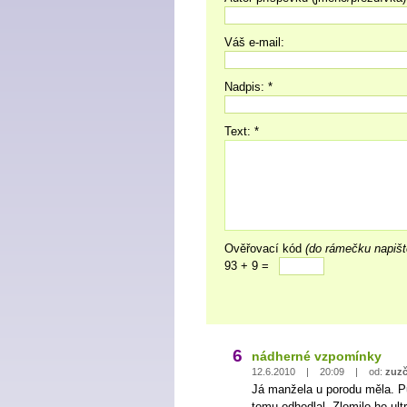
Váš e-mail:
Nadpis: *
Text: *
Ověřovací kód
(do rámečku napišt
93 + 9 =
6
nádherné vzpomínky
12.6.2010 | 20:09 | od:
zuz
Já manžela u porodu měla. Pů
tomu odhodlal. Zlomilo ho ul