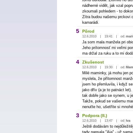
nádherné vidět, jak vzal pop
zkoumali pohledem - to dokonc
Zítra budou našemu prckovi d
kamarádi.
5
Pôrod
12.6.2010 | 19:41 | od:
mari
Ja som mala manžela pri obid
Jeho prítomnosť mi veľmi pom
ma držal za ruku a to mi dodáv
4
Zkušenost
12.6.2010 | 19:30 | od:
Mam
Milé maminky, já mohu jen po
myslela, že přítomnost manže
jsem ho přemluvila, i když s
jako dřív (a je to patnáct le
tak dobře jako se synem, u je
Takže, pokud se vašemu manž
nenuťte ho, ušetříte si mnohé 
3
Podpora (II.)
12.6.2010 | 13:47 | od:
Iva
Ještě dodávám to nejdůležitě
tady napsala "Aja" - už sama 