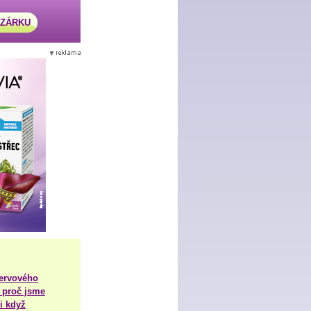
AZÁRKU
nervového
 proč jsme
i když