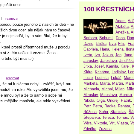
i ještě dnes.
100 KŘESTNÍC
|
reagovat
Adam
,
Adé
orodu pouze jednoho z našich tří dětí - ne
Alžběta
,
A
ašich dvou dcer, ale nějak nám to časově
Anežka
,
A
 je nejmladší, byl a sám říká, že to byl
Barbora
,
Bohumil
,
Dana
,
Dan
.
David
,
Eliška
,
Eva
,
Filip
,
Fra
 které prostě přítomnosti muže u porodu
Gabriela
,
Hana
,
Helena
,
Ilon
 si z této události vezme. Žena -
Iveta
,
Ivo
,
Jakub
,
Jan
,
Jana
u toho být musí.:-)
Jaroslav
,
Jaroslava
,
Jindřišk
Jitka
,
Josef
,
Kamila
,
Karel
,
K
Klára
,
Kristýna
,
Ladislav
,
Le
Lucie
,
Ludmila
,
Lukáš
,
Marce
|
reagovat
Markéta
,
Marta
,
Martin
,
Mart
t, že mi k ničemu nebyl - zvlášť, když mu
Michaela
,
Michal
,
Milan
,
Mil
i nedrží za ruku. Ale vysvětlila jsem mu, že
Miroslav
,
Miroslava
,
Monika
se mnou byl a že to samo o sobě mi
Nikola
,
Olga
,
Ondřej
,
Patrik
,
umějšího manžela, ale tohle vysvětlení
Petr
,
Petra
,
Radka
,
Renáta
,
Růžena
,
Soňa
,
Stanislav
,
Šá
Štěpánka
,
Tereza
,
Tomáš
,
V
Věra
,
Viktorie
,
Vít
,
Vlasta
,
V
Zdeňka
,
Zuzana
.