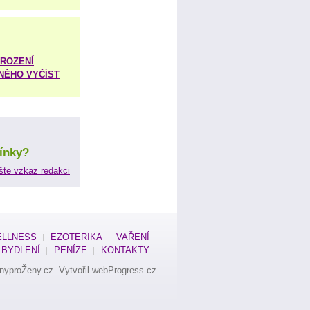
ROZENÍ
 NĚHO VYČÍST
ínky?
šte vzkaz redakci
LLNESS
EZOTERIKA
VAŘENÍ
BYDLENÍ
PENÍZE
KONTAKTY
nyproŽeny.cz
. Vytvořil
webProgress.cz