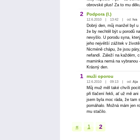
obrovské plus! Za to mu děkuj
2
Podpora (I.)
12.6.2010 | 13:42 | od:
Iva
Dobrý den, můj manžel byl u p
že by nechtěl být u porodů n
nevyšlo. U porodu syna, který
jeho největší zážitek v životě
Nicméně chápu, že jsou páry,
nefandí. Záleží na každém, co
maminka nemá na vybranou - 
Krásný den.
1
muži oporou
12.6.2010 | 09:13 | od:
Aja
Můj muž měl také chvíli poci
při tlačení řekli, ať už mě an
jsem byla moc ráda, že tam 
pomáhalo. Možná mám jen roz
mu stačilo.
2
«
1