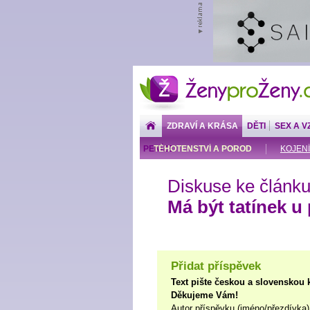
ŽenyproŽeny.cz
ZDRAVÍ A KRÁSA
DĚTI
SEX A V
PENÍZE
TĚHOTENSTVÍ A POROD
KOJENÍ
Diskuse ke článku
Má být tatínek u
Přidat příspěvek
Text pište českou a slovenskou 
Děkujeme Vám!
Autor příspěvku (jméno/přezdívka)