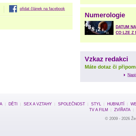
přidat článek na facebook
Numerologie
DATUM NA
CO LZE Z
Vzkaz redakci
Máte dotaz či připom
Napi
SA
DĚTI
SEX A VZTAHY
SPOLEČNOST
STYL
HUBNUTÍ
WE
TV A FILM
ZVÍŘATA
© 2009 - 2026
Že