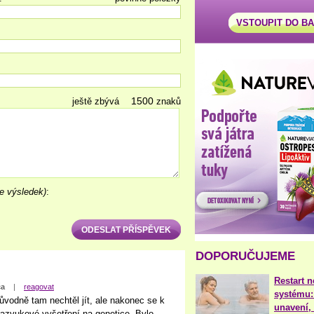
VSTOUPIT DO B
ještě zbývá
znaků
e výsledek)
:
DOPORUČUJEME
Restart 
ča
|
reagovat
systému:
vodně tam nechtěl jít, ale nakonec se k
unavení, 
trazvukové vyšetření na genetice. Bylo