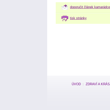
doporučit článek kamarádce
tisk stránky
ÚVOD
ZDRAVÍ A KRÁ