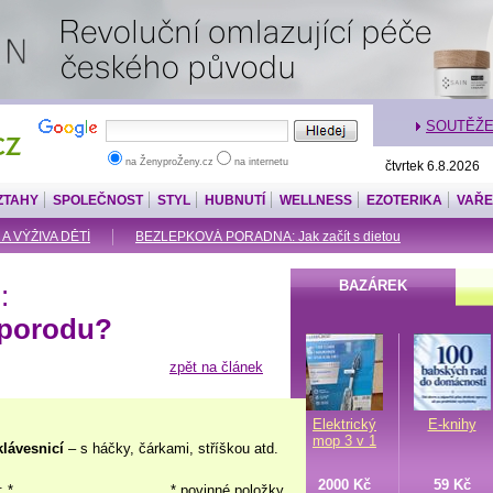
SOUTĚŽ
na ŽenyproŽeny.cz
na internetu
čtvrtek 6.8.2026
ZTAHY
SPOLEČNOST
STYL
HUBNUTÍ
WELLNESS
EZOTERIKA
VAŘE
 A VÝŽIVA DĚTÍ
BEZLEPKOVÁ PORADNA: Jak začít s dietou
BAZÁREK
:
 porodu?
zpět na článek
Elektrický
E-knihy
mop 3 v 1
klávesnicí
– s háčky, čárkami, stříškou atd.
2000 Kč
59 Kč
: *
* povinné položky