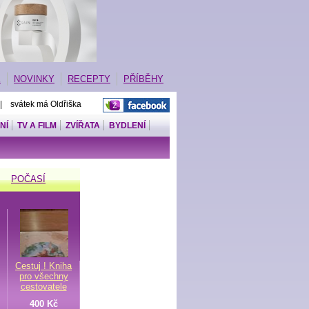
E
NOVINKY
RECEPTY
PŘÍBĚHY
 | svátek má Oldřiška
NÍ
TV A FILM
ZVÍŘATA
BYDLENÍ
POČASÍ
Cestuj ! Kniha
pro všechny
cestovatele
400 Kč