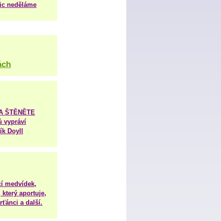
nic neděláme
ách
TA ŠTĚNĚTE
ů vypráví
ík Doyll
í medvídek,
 který aportuje,
ťánci a další.