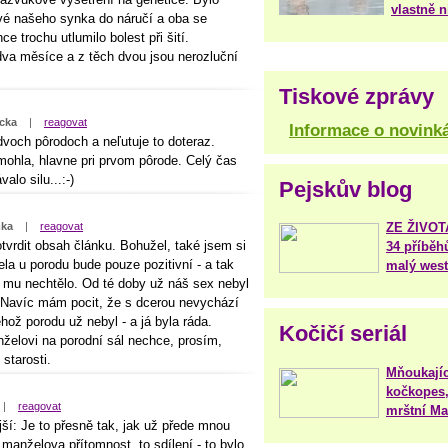
vlastně 
rvé našeho synka do náručí a oba se
e trochu utlumilo bolest při šití.
va měsíce a z těch dvou jsou nerozluční
Tiskové zprávy
cka
|
reagovat
Informace o novink
voch pôrodoch a neľutuje to doteraz.
ohla, hlavne pri prvom pôrode. Celý čas
alo silu...:-)
Pejskův blog
ka
|
reagovat
ZE ŽIVO
tvrdit obsah článku. Bohužel, také jsem si
34 příběh
la u porodu bude pouze pozitivní - a tak
malý west
e mu nechtělo. Od té doby už náš sex nebyl
t). Navíc mám pocit, že s dcerou nevychází
hož porodu už nebyl - a já byla ráda.
Kočičí seriál
elovi na porodní sál nechce, prosím,
starosti.
Mňoukajíc
kočkopes,
|
reagovat
mrštní Mar
jší: Je to přesně tak, jak už přede mnou
manželova přítomnost, to sdílení - to bylo