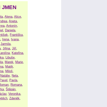
H JMEN
la
,
Alena
,
Alice
,
ndrea
,
Aneta
,
nna
,
Antonín
,
iel
,
Daniela
,
ntišek
,
Františka
,
a
,
Irena
,
Ivana
,
,
Jarmila
,
a
,
Jiřina
,
Jiří
,
arolína
,
Kateřina
,
nka
,
Libuše
,
la
,
Marek
,
Marie
,
ina
,
Matěj
,
ena
,
Miloš
,
,
Natálie
,
Nela
,
Pavel
,
Pavla
,
Roman
,
Romana
,
rka
,
Štěpán
,
áclav
,
Veronika
,
ojtěch
,
Zdeněk
,