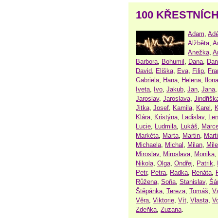
100 KŘESTNÍC
Adam
,
Adé
Alžběta
,
A
Anežka
,
A
Barbora
,
Bohumil
,
Dana
,
Dan
David
,
Eliška
,
Eva
,
Filip
,
Fra
Gabriela
,
Hana
,
Helena
,
Ilon
Iveta
,
Ivo
,
Jakub
,
Jan
,
Jana
Jaroslav
,
Jaroslava
,
Jindřišk
Jitka
,
Josef
,
Kamila
,
Karel
,
K
Klára
,
Kristýna
,
Ladislav
,
Le
Lucie
,
Ludmila
,
Lukáš
,
Marce
Markéta
,
Marta
,
Martin
,
Mart
Michaela
,
Michal
,
Milan
,
Mil
Miroslav
,
Miroslava
,
Monika
Nikola
,
Olga
,
Ondřej
,
Patrik
,
Petr
,
Petra
,
Radka
,
Renáta
,
Růžena
,
Soňa
,
Stanislav
,
Šá
Štěpánka
,
Tereza
,
Tomáš
,
V
Věra
,
Viktorie
,
Vít
,
Vlasta
,
V
Zdeňka
,
Zuzana
.