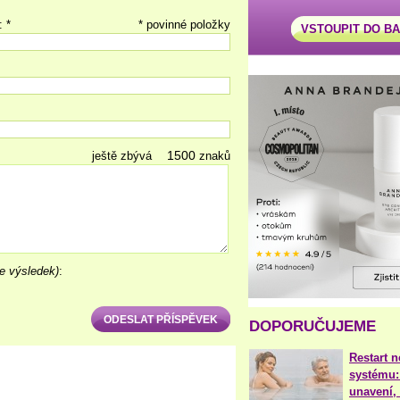
: *
* povinné položky
VSTOUPIT DO B
ještě zbývá
znaků
e výsledek)
:
DOPORUČUJEME
Restart 
systému:
unavení, 