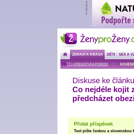
ŽenyproŽeny.cz
ZDRAVÍ A KRÁSA
DĚTI
SEX A V
PENÍZE
TĚHOTENSTVÍ A POROD
KOJENÍ
Diskuse ke článku
Co nejdéle kojit
předcházet obez
Přidat příspěvek
Text pište českou a slovenskou 