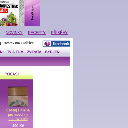
E
NOVINKY
RECEPTY
PŘÍBĚHY
 | svátek má Oldřiška
NÍ
TV A FILM
ZVÍŘATA
BYDLENÍ
POČASÍ
Cestuj ! Kniha
pro všechny
cestovatele
400 Kč