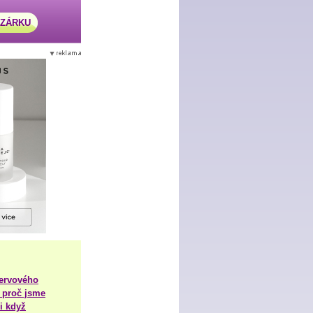
AZÁRKU
nervového
 proč jsme
i když