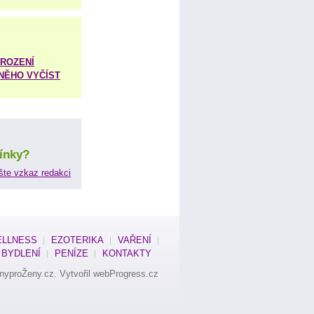
ROZENÍ
 NĚHO VYČÍST
ínky?
šte vzkaz redakci
LLNESS
EZOTERIKA
VAŘENÍ
BYDLENÍ
PENÍZE
KONTAKTY
nyproŽeny.cz
. Vytvořil
webProgress.cz