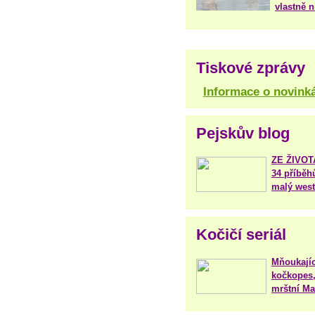
vlastně 
Tiskové zprávy
Informace o novink
Pejskův blog
ZE ŽIVO
34 příběh
malý west
Kočičí seriál
Mňoukajíc
kočkopes,
mrštní Mar