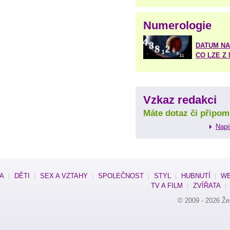
Numerologie
DATUM NA
CO LZE Z
Vzkaz redakci
Máte dotaz či připom
Napi
SA
DĚTI
SEX A VZTAHY
SPOLEČNOST
STYL
HUBNUTÍ
WE
TV A FILM
ZVÍŘATA
© 2009 - 2026
Že