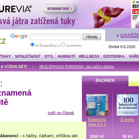
SOUTĚŽ
na ŽenyproŽeny.cz
na internetu
čtvrtek 6.8.2026
ZTAHY
SPOLEČNOST
STYL
HUBNUTÍ
WELLNESS
EZOTERIKA
VAŘE
 A VÝŽIVA DĚTÍ
BEZLEPKOVÁ PORADNA: Jak začít s dietou
BAZÁREK
:
 znamená
itě
zpět na článek
Elektrický
E-knihy
mop 3 v 1
klávesnicí
– s háčky, čárkami, stříškou atd.
2000 Kč
59 Kč