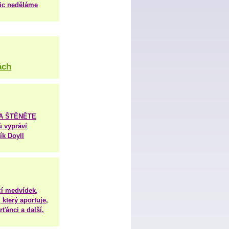
nic neděláme
ách
TA ŠTĚNĚTE
ů vypráví
ík Doyll
í medvídek,
 který aportuje,
ťánci a další.