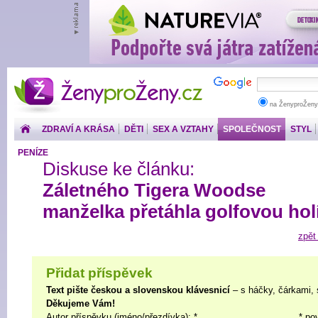
ŽenyproŽeny.cz
na ŽenyproŽeny
ZDRAVÍ A KRÁSA
DĚTI
SEX A VZTAHY
SPOLEČNOST
STYL
PENÍZE
Diskuse ke článku:
Záletného Tigera Woodse
manželka přetáhla golfovou hol
zpět
Přidat příspěvek
Text pište českou a slovenskou klávesnicí
– s háčky, čárkami, 
Děkujeme Vám!
Autor příspěvku (jméno/přezdívka): *
* po