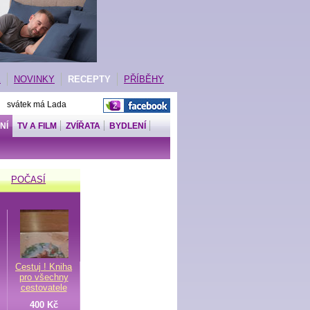
E
NOVINKY
RECEPTY
PŘÍBĚHY
| svátek má Lada
NÍ
TV A FILM
ZVÍŘATA
BYDLENÍ
POČASÍ
Cestuj ! Kniha
pro všechny
cestovatele
400 Kč