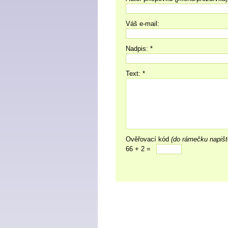
Váš e-mail:
Nadpis: *
Text: *
Ověřovací kód
(do rámečku napišt
66 + 2 =