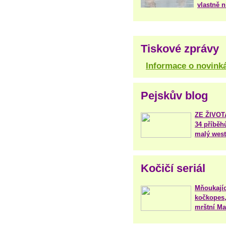
vlastně 
Tiskové zprávy
Informace o novink
Pejskův blog
ZE ŽIVO
34 příběh
malý west
Kočičí seriál
Mňoukajíc
kočkopes,
mrštní Mar