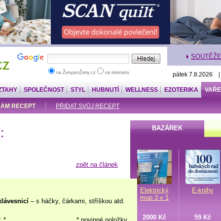
SOUTĚŽ
na ŽenyproŽeny.cz
na internetu
pátek 7.8.2026 
ZTAHY
SPOLEČNOST
STYL
HUBNUTÍ
WELLNESS
EZOTERIKA
VAŘE
ÁM RECEPT
PŘIDAT SVŮJ RECEPT
BAZÁREK
:
zpět na článek
Elektrický
E-knihy
mop 3 v 1
klávesnicí
– s háčky, čárkami, stříškou atd.
2000 Kč
59 Kč
: *
* povinné položky