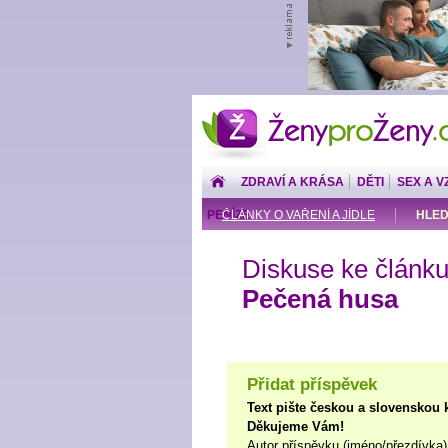
ŽenyproŽeny.cz
ZDRAVÍ A KRÁSA
DĚTI
SEX A V
PENÍZE
ČLÁNKY O VAŘENÍ A JÍDLE
HLED
Diskuse ke článku
Pečená husa
Přidat příspěvek
Text pište českou a slovenskou 
Děkujeme Vám!
Autor příspěvku (jméno/přezdívka)