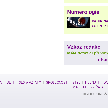
Numerologie
DATUM NA
CO LZE Z
Vzkaz redakci
Máte dotaz či připom
Napi
SA
DĚTI
SEX A VZTAHY
SPOLEČNOST
STYL
HUBNUTÍ
WE
TV A FILM
ZVÍŘATA
© 2009 - 2026
Že