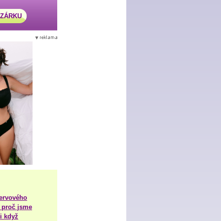
AZÁRKU
nervového
 proč jsme
i když