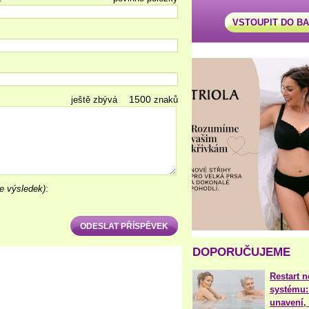
VSTOUPIT DO B
ještě zbývá
znaků
e výsledek)
:
DOPORUČUJEME
Restart 
systému:
unavení, 