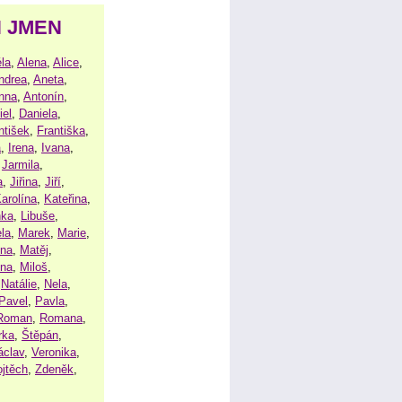
H JMEN
la
,
Alena
,
Alice
,
ndrea
,
Aneta
,
nna
,
Antonín
,
iel
,
Daniela
,
ntišek
,
Františka
,
a
,
Irena
,
Ivana
,
,
Jarmila
,
a
,
Jiřina
,
Jiří
,
arolína
,
Kateřina
,
nka
,
Libuše
,
la
,
Marek
,
Marie
,
ina
,
Matěj
,
ena
,
Miloš
,
,
Natálie
,
Nela
,
Pavel
,
Pavla
,
Roman
,
Romana
,
rka
,
Štěpán
,
áclav
,
Veronika
,
ojtěch
,
Zdeněk
,