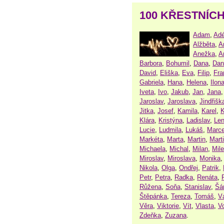
100 KŘESTNÍC
Adam
,
Adé
Alžběta
,
A
Anežka
,
A
Barbora
,
Bohumil
,
Dana
,
Dan
David
,
Eliška
,
Eva
,
Filip
,
Fra
Gabriela
,
Hana
,
Helena
,
Ilon
Iveta
,
Ivo
,
Jakub
,
Jan
,
Jana
Jaroslav
,
Jaroslava
,
Jindřišk
Jitka
,
Josef
,
Kamila
,
Karel
,
K
Klára
,
Kristýna
,
Ladislav
,
Le
Lucie
,
Ludmila
,
Lukáš
,
Marce
Markéta
,
Marta
,
Martin
,
Mart
Michaela
,
Michal
,
Milan
,
Mil
Miroslav
,
Miroslava
,
Monika
Nikola
,
Olga
,
Ondřej
,
Patrik
,
Petr
,
Petra
,
Radka
,
Renáta
,
Růžena
,
Soňa
,
Stanislav
,
Šá
Štěpánka
,
Tereza
,
Tomáš
,
V
Věra
,
Viktorie
,
Vít
,
Vlasta
,
V
Zdeňka
,
Zuzana
.