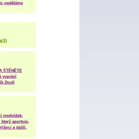
nic neděláme
ách
TA ŠTĚNĚTE
ů vypráví
ík Doyll
í medvídek,
 který aportuje,
ťánci a další.