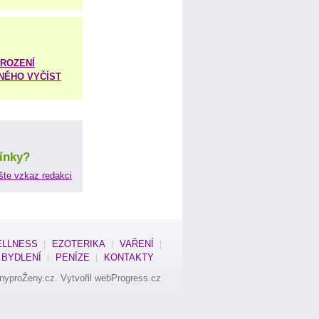
ROZENÍ
 NĚHO VYČÍST
ínky?
šte vzkaz redakci
LLNESS
EZOTERIKA
VAŘENÍ
BYDLENÍ
PENÍZE
KONTAKTY
nyproŽeny.cz
. Vytvořil
webProgress.cz