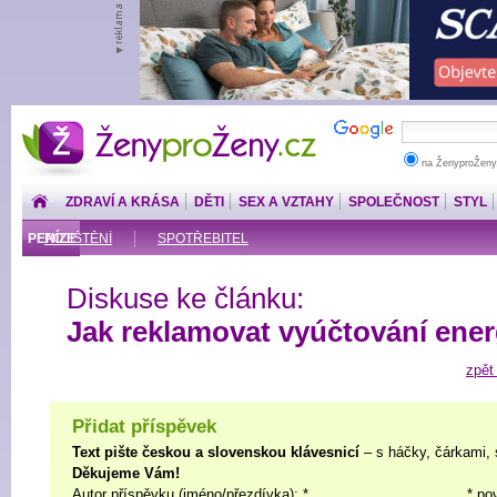
ŽenyproŽeny.cz
na ŽenyproŽeny
ZDRAVÍ A KRÁSA
DĚTI
SEX A VZTAHY
SPOLEČNOST
STYL
PENÍZE
POJIŠTĚNÍ
SPOTŘEBITEL
Diskuse ke článku:
Jak reklamovat vyúčtování ener
zpět
Přidat příspěvek
Text pište českou a slovenskou klávesnicí
– s háčky, čárkami, 
Děkujeme Vám!
Autor příspěvku (jméno/přezdívka): *
* po