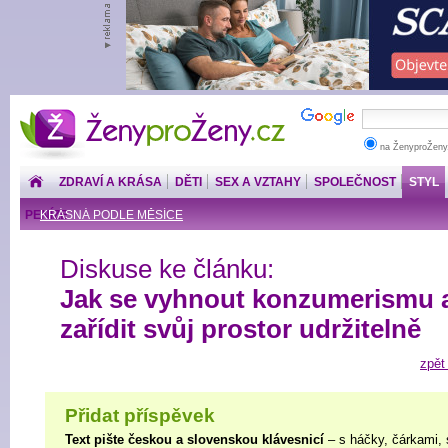
ŽenyproŽeny.cz
na ŽenyproŽeny
ZDRAVÍ A KRÁSA
DĚTI
SEX A VZTAHY
SPOLEČNOST
STYL
PENÍZE
KRÁSNÁ PODLE MĚSÍCE
Diskuse ke článku:
Jak se vyhnout konzumerismu 
zařídit svůj prostor udržitelně
zpět
Přidat příspěvek
Text pište českou a slovenskou klávesnicí
– s háčky, čárkami, 