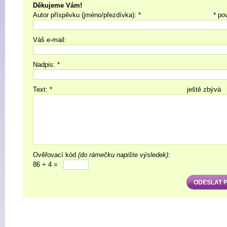
Děkujeme Vám!
Autor příspěvku (jméno/přezdívka): *
* po
Váš e-mail:
Nadpis: *
Text: *
ještě zbývá
Ověřovací kód
(do rámečku napište výsledek)
:
86 + 4 =