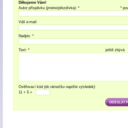
Děkujeme Vám!
Autor příspěvku (jméno/přezdívka): *
* po
Váš e-mail:
Nadpis: *
Text: *
ještě zbývá
Ověřovací kód
(do rámečku napište výsledek)
:
11 + 5 =