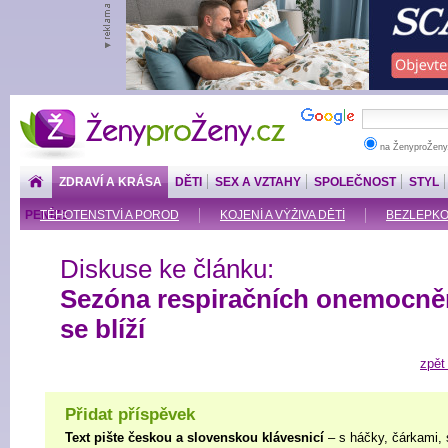
ŽenyproŽeny.cz
na ŽenyproŽeny
ZDRAVÍ A KRÁSA
DĚTI
SEX A VZTAHY
SPOLEČNOST
STYL
PENÍZE
TĚHOTENSTVÍ A POROD
KOJENÍ A VÝŽIVA DĚTÍ
BEZLEPKOV
Diskuse ke článku:
Sezóna respiračních onemocně
se blíží
zpět
Přidat příspěvek
Text pište českou a slovenskou klávesnicí
– s háčky, čárkami, 