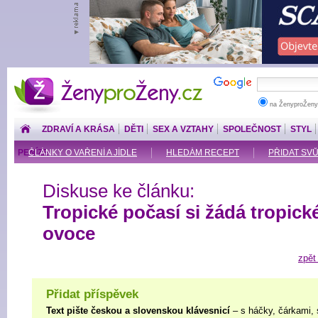
ŽenyproŽeny.cz
na ŽenyproŽeny
ZDRAVÍ A KRÁSA
DĚTI
SEX A VZTAHY
SPOLEČNOST
STYL
PENÍZE
ČLÁNKY O VAŘENÍ A JÍDLE
HLEDÁM RECEPT
PŘIDAT SV
Diskuse ke článku:
Tropické počasí si žádá tropick
ovoce
zpět
Přidat příspěvek
Text pište českou a slovenskou klávesnicí
– s háčky, čárkami, 