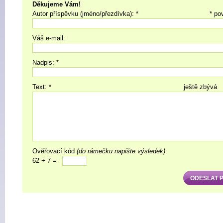
Děkujeme Vám!
Autor příspěvku (jméno/přezdívka): *
* po
Váš e-mail:
Nadpis: *
Text: *
ještě zbývá
Ověřovací kód
(do rámečku napište výsledek)
:
62 + 7 =