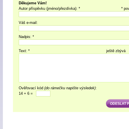
Děkujeme Vám!
Autor příspěvku (jméno/přezdívka): *
* po
Váš e-mail:
Nadpis: *
Text: *
ještě zbývá
Ověřovací kód
(do rámečku napište výsledek)
:
14 + 6 =