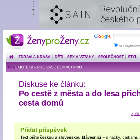
ŽenyproŽeny.cz
na ŽenyproŽeny
ZDRAVÍ A KRÁSA
DĚTI
SEX A VZTAHY
SPOLEČNOST
STYL
PENÍZE
FILMOTÉKA – PRO VAŠE DOMÁCÍ KINO
Diskuse ke článku:
Po cestě z města a do lesa přic
cesta domů
zpět
Přidat příspěvek
Text pište českou a slovenskou klávesnicí
– s háčky, čárkami, 