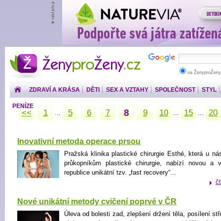
ŽenyproŽeny.cz
na ŽenyproŽeny
ZDRAVÍ A KRÁSA
DĚTI
SEX A VZTAHY
SPOLEČNOST
STYL
PENÍZE
8
<<
1
5
6
7
9
10
15
20
...
...
...
Inovativní metoda operace prsou
Pražská klinika plastické chirurgie Esthé, která u nás
průkopníkům plastické chirurgie, nabízí novou a
republice unikátní tzv. „fast recovery“...
č
Nové unikátní metody cvičení poprvé v ČR
Úleva od bolesti zad, zlepšení držení těla, posílení stř