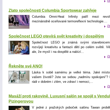
č
Zlato společnosti Columbia Sportswear zahřeje
Columbia Omni-Heat Infinity patří mezi revo
mezinárodně oceňované termoreflexní technologie....
č
Společnost LEGO otevírá svět kreativity i dospělým
Společnost LEGO je známá svými stavebnicemi
rozvíjejí kreativitu a fantazii dětí po celém světě. Vě
ale, že myslí i na dospělé a nabízí...
č
Řekněte své ANO!
Láska k sobě samému je velké téma. Jaké míst
vašem životě? Jste se sebou „nadmíru spokojení“?
rádi v dobrém i zlém, ve zdraví i nemoci,...
č
Masáží proti rakovině. Luxusní salón se spojil s Vendu
Pizingerovou
V jedné z pražských poboček salónu Tawan proběh