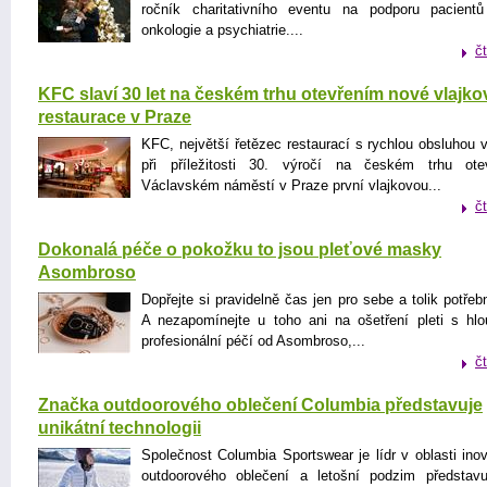
ročník charitativního eventu na podporu pacient
onkologie a psychiatrie....
č
KFC slaví 30 let na českém trhu otevřením nové vlajko
restaurace v Praze
KFC, největší řetězec restaurací s rychlou obsluhou 
při příležitosti 30. výročí na českém trhu ote
Václavském náměstí v Praze první vlajkovou...
č
Dokonalá péče o pokožku to jsou pleťové masky
Asombroso
Dopřejte si pravidelně čas jen pro sebe a tolik potřeb
A nezapomínejte u toho ani na ošetření pleti s hl
profesionální péčí od Asombroso,...
č
Značka outdoorového oblečení Columbia představuje
unikátní technologii
Společnost Columbia Sportswear je lídr v oblasti inov
outdoorového oblečení a letošní podzim představu