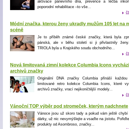
aktivace pánevního dna, prevence a léčba inkont
poporodní rehabilitace –to vše...
č
Módní značka, kterou ženy ukradly mužům 105 let na 
scéně
Je to příběh známé české značky, která byla zpr
pánská, ale v běhu století si ji přivlastnily žen
TRIOLA byla u Krajského soudu obchodního...
č
Nová limitovaná zimní kolekce Columbia Icons vychází
archivů značky
Originální DNA značky Columbia přináší každou
limitované retro kolekce Columbia Icons, které v
archivů značky, vrací nejikoničtější modely...
č
Vánoční TOP výběr pod stromeček, kterým nadchnete
Vánoce jsou už skoro tady a pokud vám ještě chybí
dárky, už nic nevymýšlejte a vsaďte na jistotu. Pořiďt
produkty od Asombroso, značky...