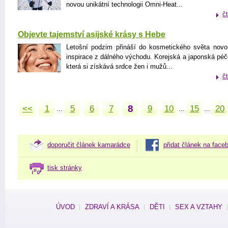
novou unikátní technologii Omni-Heat...
č
Objevte tajemství asijské krásy s Hebe
Letošní podzim přináší do kosmetického světa nov
inspirace z dálného východu. Korejská a japonská péče
která si získává srdce žen i mužů...
č
8
<<
1
5
6
7
9
10
15
20
...
...
...
doporučit článek kamarádce
přidat článek na face
tisk stránky
ÚVOD
ZDRAVÍ A KRÁSA
DĚTI
SEX A VZTAHY