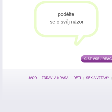
ČÍST VŠE / REA
ÚVOD
ZDRAVÍ A KRÁSA
DĚTI
SEX A VZTAHY