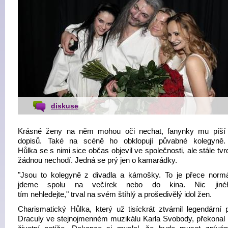
diskuse
Krásné ženy na něm mohou oči nechat, fanynky mu píší
dopisů. Také na scéně ho obklopují půvabné kolegyně.
Hůlka se s nimi sice občas objevil ve společnosti, ale stále tvrd
žádnou nechodí. Jedná se prý jen o kamarádky.
"Jsou to kolegyně z divadla a kámošky. To je přece normá
jdeme spolu na večírek nebo do kina. Nic jin
tím nehledejte," trval na svém štíhlý a prošedivělý idol žen.
Charismatický Hůlka, který už tisíckrát ztvárnil legendární 
Draculy ve stejnojmenném muzikálu Karla Svobody, překonal