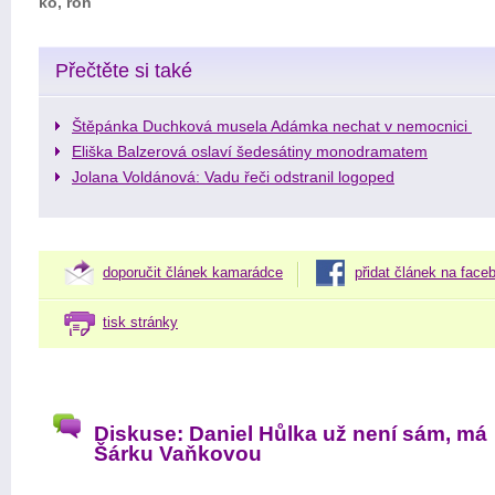
ko, ron
Přečtěte si také
Štěpánka Duchková musela Adámka nechat v nemocnici
Eliška Balzerová oslaví šedesátiny monodramatem
Jolana Voldánová: Vadu řeči odstranil logoped
doporučit článek kamarádce
přidat článek na face
tisk stránky
Diskuse: Daniel Hůlka už není sám, má
Šárku Vaňkovou