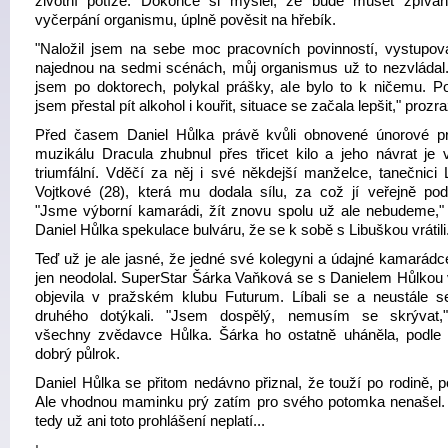
životní potíže. Dokonce si myslel, že bude muset zpívání
vyčerpání organismu, úplně pověsit na hřebík.
"Naložil jsem na sebe moc pracovních povinností, vystupov
najednou na sedmi scénách, můj organismus už to nezvládal.
jsem po doktorech, polykal prášky, ale bylo to k ničemu. P
jsem přestal pít alkohol i kouřit, situace se začala lepšit," prozra
Před časem Daniel Hůlka právě kvůli obnovené únorové p
muzikálu Dracula zhubnul přes třicet kilo a jeho návrat je 
triumfální. Vděčí za něj i své někdejší manželce, tanečnici 
Vojtkové (28), která mu dodala sílu, za což jí veřejně pod
"Jsme výborní kamarádi, žít znovu spolu už ale nebudeme,"
Daniel Hůlka spekulace bulváru, že se k sobě s Libuškou vrátili
Teď už je ale jasné, že jedné své kolegyni a údajné kamarádc
jen neodolal. SuperStar Šárka Vaňková se s Danielem Hůlkou v
objevila v pražském klubu Futurum. Líbali se a neustále s
druhého dotýkali. "Jsem dospělý, nemusím se skrývat,
všechny zvědavce Hůlka. Šárka ho ostatně uháněla, podle 
dobrý půlrok.
Daniel Hůlka se přitom nedávno přiznal, že touží po rodině, po
Ale vhodnou maminku prý zatím pro svého potomka nenašel
tedy už ani toto prohlášení neplatí...