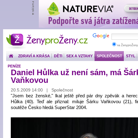
ŽenyproŽeny.cz
na ŽenyproŽeny
ZDRAVÍ A KRÁSA
DĚTI
SEX A VZTAHY
SPOLEČNOST
STYL
PENÍZE
Daniel Hůlka už není sám, má Šár
Vaňkovou
20.5.2009 14:00 | Společnost
"Jsem bez ženské," lkal ještě před pár dny zpěvák a herec
Hůlka (40). Teď ale přiznal: miluje Šárku Vaňkovou (21), fin
soutěže Česko hledá SuperStar 2004.