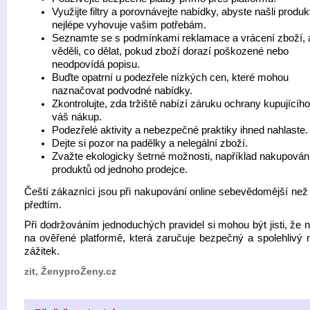
Využijte filtry a porovnávejte nabídky, abyste našli produk
nejlépe vyhovuje vašim potřebám.
Seznamte se s podmínkami reklamace a vrácení zboží, 
věděli, co dělat, pokud zboží dorazí poškozené nebo
neodpovídá popisu.
Buďte opatrní u podezřele nízkých cen, které mohou
naznačovat podvodné nabídky.
Zkontrolujte, zda tržiště nabízí záruku ochrany kupujícího
váš nákup.
Podezřelé aktivity a nebezpečné praktiky ihned nahlaste.
Dejte si pozor na padělky a nelegální zboží.
Zvažte ekologicky šetrné možnosti, například nakupován
produktů od jednoho prodejce.
Čeští zákazníci jsou při nakupování online sebevědomější než 
předtím.
Při dodržováním jednoduchých pravidel si mohou být jisti, že 
na ověřené platformě, která zaručuje bezpečný a spolehlivý 
zážitek.
zit, ŽenyproŽeny.cz