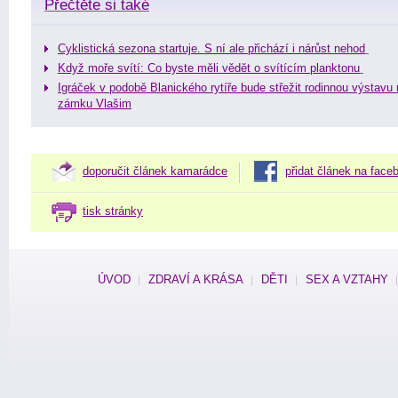
Přečtěte si také
Cyklistická sezona startuje. S ní ale přichází i nárůst nehod
Když moře svítí: Co byste měli vědět o svítícím planktonu
Igráček v podobě Blanického rytíře bude střežit rodinnou výstavu
zámku Vlašim
doporučit článek kamarádce
přidat článek na face
tisk stránky
ÚVOD
ZDRAVÍ A KRÁSA
DĚTI
SEX A VZTAHY