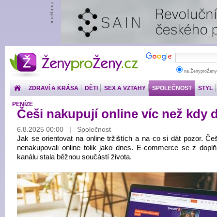
ŽenyproŽeny.cz
na ŽenyproŽeny
ZDRAVÍ A KRÁSA
DĚTI
SEX A VZTAHY
SPOLEČNOST
STYL
PENÍZE
Češi nakupují online víc než kdy d
6.8.2025 00:00 | Společnost
Jak se orientovat na online tržištích a na co si dát pozor. Če
nenakupovali online tolik jako dnes. E-commerce se z dopl
kanálu stala běžnou součástí života.