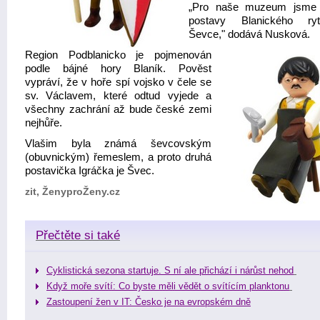
„Pro naše muzeum jsme v
postavy Blanického ry
Ševce," dodává Nusková.
Region Podblanicko je pojmenován
podle bájné hory Blaník. Pověst
vypráví, že v hoře spí vojsko v čele se
sv. Václavem, které odtud vyjede a
všechny zachrání až bude české zemi
nejhůře.
Vlašim byla známá ševcovským
(obuvnickým) řemeslem, a proto druhá
postavička Igráčka je Švec.
zit, ŽenyproŽeny.cz
Přečtěte si také
Cyklistická sezona startuje. S ní ale přichází i nárůst nehod
Když moře svítí: Co byste měli vědět o svítícím planktonu
Zastoupení žen v IT: Česko je na evropském dně