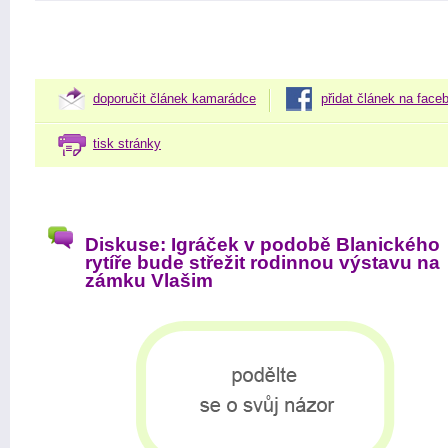
doporučit článek kamarádce
přidat článek na face
tisk stránky
Diskuse: Igráček v podobě Blanického
rytíře bude střežit rodinnou výstavu na
zámku Vlašim