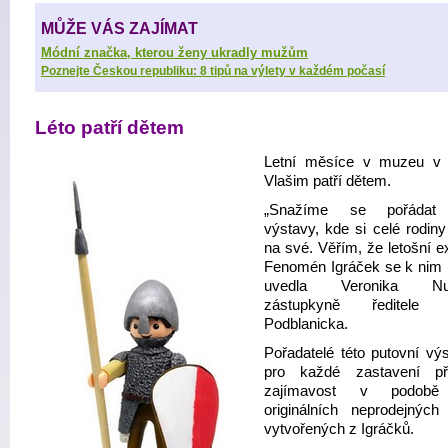
MŮŽE VÁS ZAJÍMAT
Módní značka, kterou ženy ukradly mužům
Poznejte Českou republiku: 8 tipů na výlety v každém počasí
Léto patří dětem
Letní měsíce v muzeu v
Vlašim patří dětem.
„Snažíme se pořádat
výstavy, kde si celé rodiny
na své. Věřím, že letošní e
Fenomén Igráček se k nim př
uvedla Veronika Nus
zástupkyně ředitele
Podblanicka.
Pořadatelé této putovní výs
pro každé zastavení při
zajímavost v podobě
originálních neprodejných 
vytvořených z Igráčků.