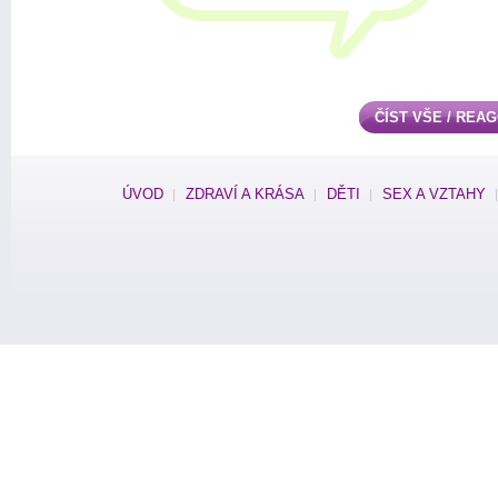
ČÍST VŠE / REA
ÚVOD
ZDRAVÍ A KRÁSA
DĚTI
SEX A VZTAHY