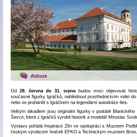
diskuse
Od
28. června do 31. srpna
budou moci objevovat histo
současné figurky Igráčků, nahlédnout prostřednictvím videí do
nebo se prohánět s Igráčkem na legendární autodráze Ites.
Velkým lákadlem jsou originální figurky v podobě Blanického r
Ševce, které z Igráčků vyrobil historik a modelář Miroslav Svo
Výstavu pořádá Inspirace Zlín ve spolupráci s Muzeem Podbl
českým výrobcem hraček EFKO a Technickým muzeem Brno.