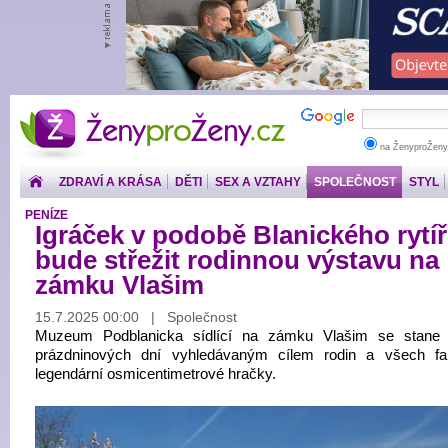
ŽenyproŽeny.cz
na ŽenyproŽeny
ZDRAVÍ A KRÁSA
DĚTI
SEX A VZTAHY
SPOLEČNOST
STYL
PENÍZE
Igráček v podobě Blanického rytí
bude střežit rodinnou výstavu na
zámku Vlašim
15.7.2025 00:00 | Společnost
Muzeum Podblanicka sídlící na zámku Vlašim se stane
prázdninových dní vyhledávaným cílem rodin a všech f
legendární osmicentimetrové hračky.