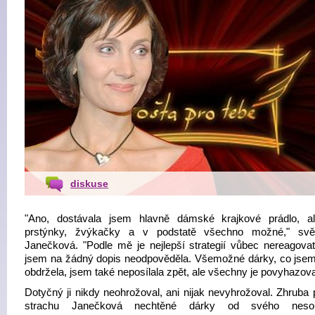
diskuse
"Ano, dostávala jsem hlavně dámské krajkové prádlo, a
prstýnky, žvýkačky a v podstatě všechno možné," svěř
Janečková. "Podle mě je nejlepší strategií vůbec nereagovat
jsem na žádný dopis neodpověděla. Všemožné dárky, co jsem
obdržela, jsem také neposílala zpět, ale všechny je povyhazova
Dotyčný ji nikdy neohrožoval, ani nijak nevyhrožoval. Zhruba 
strachu Janečková nechtěné dárky od svého neso