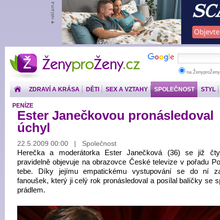
ŽenyproŽeny.cz
na ŽenyproŽeny
ZDRAVÍ A KRÁSA
DĚTI
SEX A VZTAHY
SPOLEČNOST
STYL
PENÍZE
Ester Janečkovou pronásledoval
úchyl
22.5.2009 00:00 | Společnost
Herečka a moderátorka Ester Janečková (36) se již čty
pravidelně objevuje na obrazovce České televize v pořadu Po
tebe. Díky jejímu empatickému vystupování se do ní z
fanoušek, který ji celý rok pronásledoval a posílal balíčky se
prádlem.