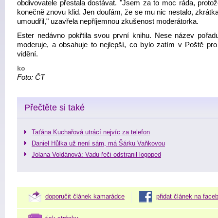
obdivovatele přestala dostávat. "Jsem za to moc ráda, prot
konečně znovu klid. Jen doufám, že se mu nic nestalo, zkrátka
umoudřil," uzavřela nepříjemnou zkušenost moderátorka.
Ester nedávno pokřtila svou první knihu. Nese název pořadu
moderuje, a obsahuje to nejlepší, co bylo zatím v Poště pro
vidění.
ko
Foto: ČT
Přečtěte si také
Taťána Kuchařová utrácí nejvíc za telefon
Daniel Hůlka už není sám, má Šárku Vaňkovou
Jolana Voldánová: Vadu řeči odstranil logoped
doporučit článek kamarádce
přidat článek na face