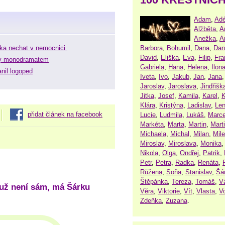
Adam
,
Adé
Alžběta
,
A
Anežka
,
A
Barbora
,
Bohumil
,
Dana
,
Dan
a nechat v nemocnici
David
,
Eliška
,
Eva
,
Filip
,
Fra
iny monodramatem
Gabriela
,
Hana
,
Helena
,
Ilon
nil logoped
Iveta
,
Ivo
,
Jakub
,
Jan
,
Jana
Jaroslav
,
Jaroslava
,
Jindřišk
Jitka
,
Josef
,
Kamila
,
Karel
,
K
Klára
,
Kristýna
,
Ladislav
,
Le
přidat článek na facebook
Lucie
,
Ludmila
,
Lukáš
,
Marce
Markéta
,
Marta
,
Martin
,
Mart
Michaela
,
Michal
,
Milan
,
Mil
Miroslav
,
Miroslava
,
Monika
Nikola
,
Olga
,
Ondřej
,
Patrik
,
Petr
,
Petra
,
Radka
,
Renáta
,
Růžena
,
Soňa
,
Stanislav
,
Šá
Štěpánka
,
Tereza
,
Tomáš
,
V
 už není sám, má Šárku
Věra
,
Viktorie
,
Vít
,
Vlasta
,
V
Zdeňka
,
Zuzana
.