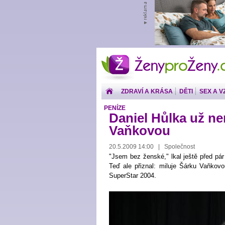
ŽenyproŽeny.cz
ZDRAVÍ A KRÁSA
DĚTI
SEX A V
PENÍZE
Daniel Hůlka už n
Vaňkovou
20.5.2009 14:00 | Společnost
"Jsem bez ženské," lkal ještě před pár
Teď ale přiznal: miluje Šárku Vaňkovo
SuperStar 2004.