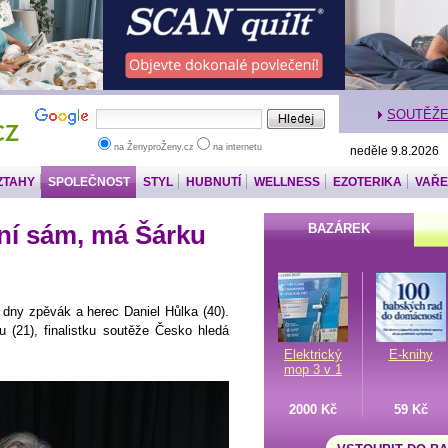
SOUTĚŽ
na ŽenyproŽeny.cz
na internetu
neděle 9.8.2026
ZTAHY
SPOLEČNOST
STYL
HUBNUTÍ
WELLNESS
EZOTERIKA
VAŘE
ení sám, má Šárku
BAZÁREK
 dny zpěvák a herec Daniel Hůlka (40).
u (21), finalistku soutěže Česko hledá
Elektrický
E-knihy
mop 3 v 1
2000 Kč
59 Kč