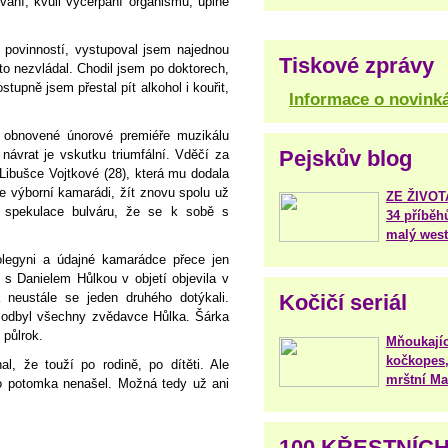
ání, kvůli vyčerpání organismu, úplně
 povinností, vystupoval jsem najednou
Tiskové zprávy
o nezvládal. Chodil jsem po doktorech,
stupně jsem přestal pít alkohol i kouřit,
Informace o novink
 obnovené únorové premiéře muzikálu
Pejskův blog
 návrat je vskutku triumfální. Vděčí za
 Libušce Vojtkové (28), která mu dodala
me výborní kamarádi, žít znovu spolu už
ZE ŽIVO
 spekulace bulváru, že se k sobě s
34 příběh
malý west
olegyni a údajné kamarádce přece jen
s Danielem Hůlkou v objetí objevila v
 neustále se jeden druhého dotýkali.
Kočičí seriál
 odbyl všechny zvědavce Hůlka. Šárka
 půlrok.
Mňoukajíc
kočkopes,
l, že touží po rodině, po dítěti. Ale
mrštní Mar
 potomka nenašel. Možná tedy už ani
100 KŘESTNÍC