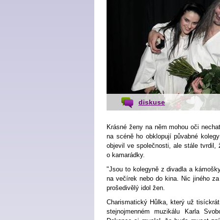
diskuse
Krásné ženy na něm mohou oči nechat,
na scéně ho obklopují půvabné kolegy
objevil ve společnosti, ale stále tvrdi
o kamarádky.
"Jsou to kolegyně z divadla a kámošky
na večírek nebo do kina. Nic jiného za 
prošedivělý idol žen.
Charismatický Hůlka, který už tisíckrát
stejnojmenném muzikálu Karla Svobo