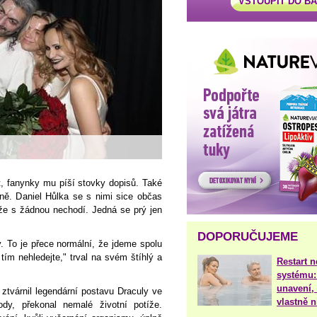
VSTOUPIT DO B
 fanynky mu píší stovky dopisů. Také
ně. Daniel Hůlka se s nimi sice občas
l, že s žádnou nechodí. Jedná se prý jen
DOPORUČUJEME
. To je přece normální, že jdeme spolu
tím nehledejte," trval na svém štíhlý a
Restart 
systému:
unavení, 
 ztvárnil legendární postavu Draculy ve
vlastně 
dy, překonal nemalé životní potíže.