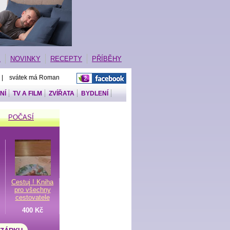
E
NOVINKY
RECEPTY
PŘÍBĚHY
 | svátek má Roman
NÍ
TV A FILM
ZVÍŘATA
BYDLENÍ
POČASÍ
Cestuj ! Kniha
pro všechny
cestovatele
400 Kč