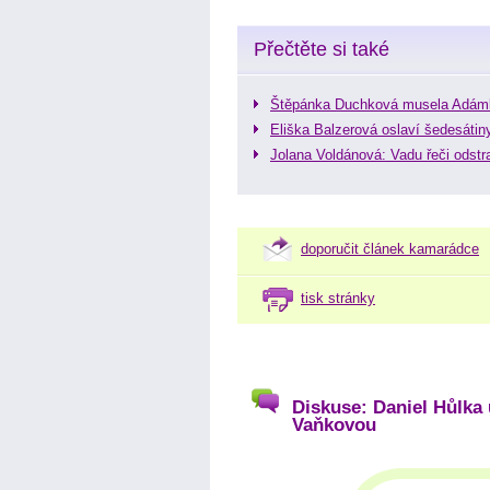
Přečtěte si také
Štěpánka Duchková musela Adámk
Eliška Balzerová oslaví šedesát
Jolana Voldánová: Vadu řeči odstra
doporučit článek kamarádce
tisk stránky
Diskuse: Daniel Hůlka
Vaňkovou