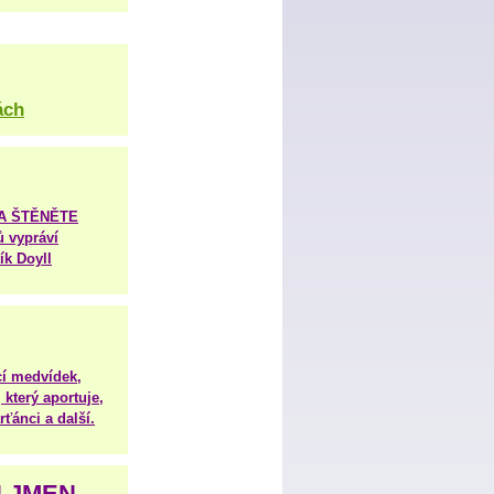
ách
TA ŠTĚNĚTE
ů vypráví
ík Doyll
í medvídek,
 který aportuje,
ťánci a další.
H JMEN