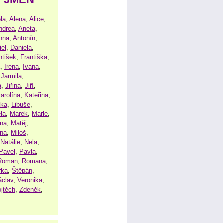
la
,
Alena
,
Alice
,
ndrea
,
Aneta
,
nna
,
Antonín
,
iel
,
Daniela
,
ntišek
,
Františka
,
a
,
Irena
,
Ivana
,
,
Jarmila
,
a
,
Jiřina
,
Jiří
,
arolína
,
Kateřina
,
nka
,
Libuše
,
la
,
Marek
,
Marie
,
ina
,
Matěj
,
ena
,
Miloš
,
,
Natálie
,
Nela
,
Pavel
,
Pavla
,
Roman
,
Romana
,
rka
,
Štěpán
,
áclav
,
Veronika
,
ojtěch
,
Zdeněk
,