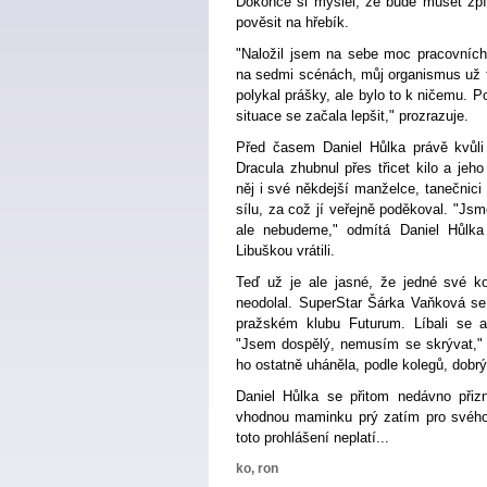
Dokonce si myslel, že bude muset zpív
pověsit na hřebík.
"Naložil jsem na sebe moc pracovních
na sedmi scénách, můj organismus už t
polykal prášky, ale bylo to k ničemu. Po
situace se začala lepšit," prozrazuje.
Před časem Daniel Hůlka právě kvůli
Dracula zhubnul přes třicet kilo a jeho
něj i své někdejší manželce, tanečnici
sílu, za což jí veřejně poděkoval. "Js
ale nebudeme," odmítá Daniel Hůlka
Libuškou vrátili.
Teď už je ale jasné, že jedné své k
neodolal. SuperStar Šárka Vaňková se 
pražském klubu Futurum. Líbali se a
"Jsem dospělý, nemusím se skrývat,"
ho ostatně uháněla, podle kolegů, dobrý
Daniel Hůlka se přitom nedávno přizna
vhodnou maminku prý zatím pro svého
toto prohlášení neplatí...
ko, ron