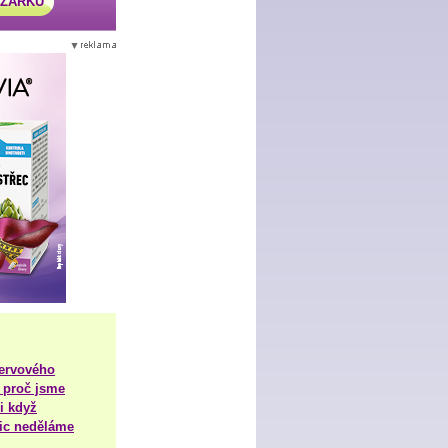
AZÁRKU
nervového
 proč jsme
i když
nic neděláme