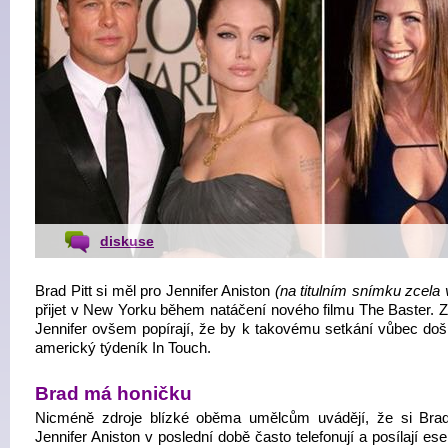
diskuse
Brad Pitt si měl pro Jennifer Aniston
(na titulním snímku zcela
přijet v New Yorku během natáčení nového filmu The Baster. Z
Jennifer ovšem popírají, že by k takovému setkání vůbec došl
americký týdeník In Touch.
Brad má honičku
Nicméně zdroje blízké oběma umělcům uvádějí, že si Brad
Jennifer Aniston v poslední době často telefonují a posílají e