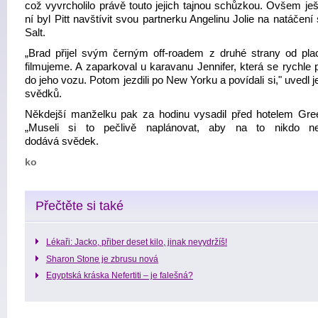
což vyvrcholilo právě touto jejich tajnou schůzkou. Ovšem ješ
ní byl Pitt navštívit svou partnerku Angelinu Jolie na natáčen
Salt.
„Brad přijel svým černým off-roadem z druhé strany od pla
filmujeme. A zaparkoval u karavanu Jennifer, která se rychle 
do jeho vozu. Potom jezdili po New Yorku a povídali si," uvedl 
svědků.
Někdejší manželku pak za hodinu vysadil před hotelem Gre
„Museli si to pečlivě naplánovat, aby na to nikdo nep
dodává svědek.
ko
Přečtěte si také
Lékaři: Jacko, přiber deset kilo, jinak nevydržíš!
Sharon Stone je zbrusu nová
Egyptská kráska Nefertiti – je falešná?