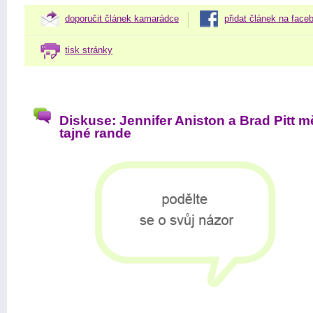
doporučit článek kamarádce
přidat článek na face
tisk stránky
Diskuse: Jennifer Aniston a Brad Pitt mě
tajné rande