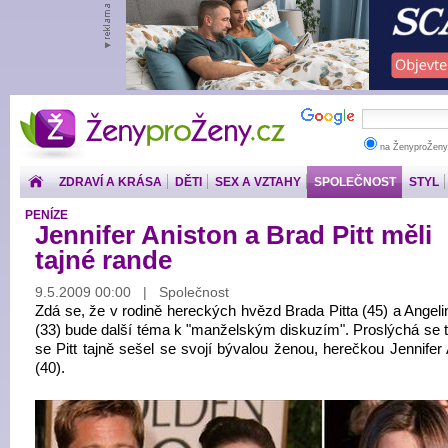
ŽenyproŽeny.cz
na ŽenyproŽeny
ZDRAVÍ A KRÁSA
DĚTI
SEX A VZTAHY
SPOLEČNOST
STYL
PENÍZE
Jennifer Aniston a Brad Pitt měli
tajné rande
9.5.2009 00:00 | Společnost
Zdá se, že v rodině hereckých hvězd Brada Pitta (45) a Angeli
(33) bude další téma k "manželským diskuzím". Proslýchá se to
se Pitt tajně sešel se svojí bývalou ženou, herečkou Jennifer
(40).