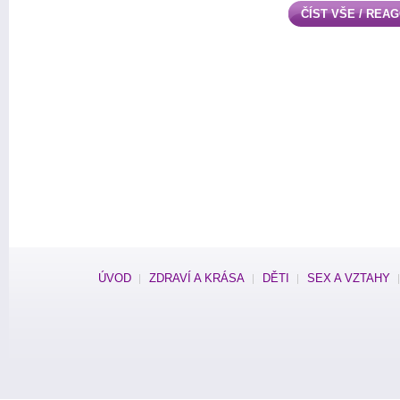
ČÍST VŠE / REA
ÚVOD
ZDRAVÍ A KRÁSA
DĚTI
SEX A VZTAHY