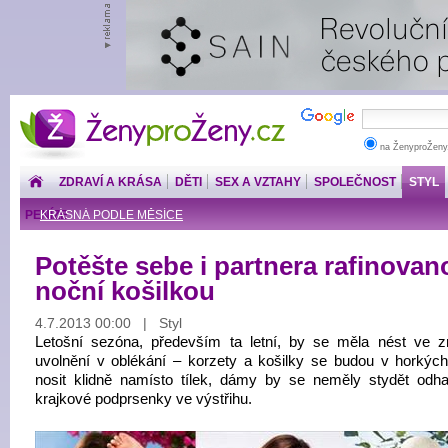
ŽenyproŽeny.cz
na ŽenyproŽeny
ZDRAVÍ A KRÁSA
DĚTI
SEX A VZTAHY
SPOLEČNOST
STYL
PENÍZE
KRÁSNÁ PODLE MĚSÍCE
Potěšte sebe i partnera rafinovan
noční košilkou
4.7.2013 00:00 | Styl
Letošní sezóna, především ta letní, by se měla nést ve 
uvolnění v oblékání – korzety a košilky se budou v horkýc
nosit klidně namísto tílek, dámy by se neměly stydět odhal
krajkové podprsenky ve výstřihu.