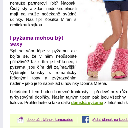
nemůže partnerovi líbit? Naopak!
Čistý styl a zdání nedotknutelnosti
mají na muže nečekaně svůdné
účinky. Náš tip! Košilka Miran s
erotickou krajkou.
I pyžama mohou být
sexy
Spí se vám lépe v pyžamu, ale
bojíte se, že v něm nepůsobíte
přitažlivě? Tak s tím je teď konec, i
pyžama jsou čím dál zajímavější.
Vybírejte kousky s romanticky
řešenými topy a zvýrazněním
ňader – jako je to například u novinky Donna Milena.
Letošním hitem budou barevné kontrasty – především s růž
tyrkysovými doplňky. Naším tajným tipem pak jsou všechny 
fialové. Prohlédněte si také další
dámská pyžama
z letošních k
doporučit článek kamarádce
přidat článek na face