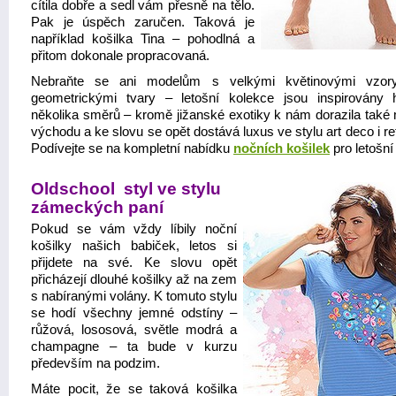
cítila dobře a sedl vám přesně na tělo.
Pak je úspěch zaručen. Taková je
například košilka Tina – pohodlná a
přitom dokonale propracovaná.
Nebraňte se ani modelům s velkými květinovými vzor
geometrickými tvary – letošní kolekce jsou inspirovány
několika směrů – kromě jižanské exotiky k nám dorazila také
východu a ke slovu se opět dostává luxus ve stylu art deco i ret
Podívejte se na kompletní nabídku
nočních košilek
pro letošní
Oldschool styl ve stylu
zámeckých paní
Pokud se vám vždy líbily noční
košilky našich babiček, letos si
přijdete na své. Ke slovu opět
přicházejí dlouhé košilky až na zem
s nabíranými volány. K tomuto stylu
se hodí všechny jemné odstíny –
růžová, lososová, světle modrá a
champagne – ta bude v kurzu
především na podzim.
Máte pocit, že se taková košilka