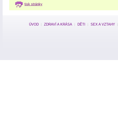
tisk stránky
ÚVOD
ZDRAVÍ A KRÁSA
DĚTI
SEX A VZTAHY