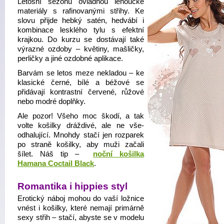
Letošní sezónu ovládnou lehoučké
materiály s rafinovanými střihy. Ke
slovu přijde hebký satén, hedvábí i
kombinace lesklého tylu s efektní
krajkou. Do kurzu se dostávají také
výrazné ozdoby – květiny, mašličky,
perličky a jiné ozdobné aplikace.
Barvám se letos meze nekladou – ke
klasické černé, bílé a béžové se
přidávají kontrastní červené, růžové
nebo modré doplňky.
Ale pozor! Všeho moc škodí, a tak
volte košilky dráždivé, ale ne vše-
odhalující. Mnohdy stačí jen rozparek
po straně košilky, aby muži začali
šílet. Náš tip –
noční košilka
Hamana Coctail Black
.
Romantika i hippies styl
Erotický náboj mohou do vaší ložnice
vnést i košilky, které nemají primárně
sexy střih – stačí, abyste se v modelu