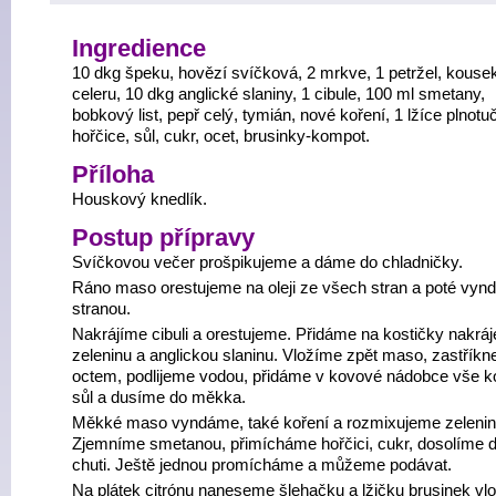
Ingredience
10 dkg špeku, hovězí svíčková, 2 mrkve, 1 petržel, kouse
celeru, 10 dkg anglické slaniny, 1 cibule, 100 ml smetany,
bobkový list, pepř celý, tymián, nové koření, 1 lžíce plnotu
hořčice, sůl, cukr, ocet, brusinky-kompot.
Příloha
Houskový knedlík.
Postup přípravy
Svíčkovou večer prošpikujeme a dáme do chladničky.
Ráno maso orestujeme na oleji ze všech stran a poté vy
stranou.
Nakrájíme cibuli a orestujeme. Přidáme na kostičky nakrá
zeleninu a anglickou slaninu. Vložíme zpět maso, zastřík
octem, podlijeme vodou, přidáme v kovové nádobce vše ko
sůl a dusíme do měkka.
Měkké maso vyndáme, také koření a rozmixujeme zelenin
Zjemníme smetanou, přimícháme hořčici, cukr, dosolíme d
chuti. Ještě jednou promícháme a můžeme podávat.
Na plátek citrónu naneseme šlehačku a lžičku brusinek vl