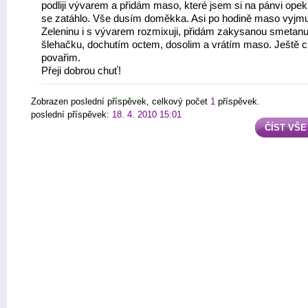
podliji vývarem a přidám maso, které jsem si na pánvi opek
se zatáhlo. Vše dusím doměkka. Asi po hodině maso vyjmu
Zeleninu i s vývarem rozmixuji, přidám zakysanou smetan
šlehačku, dochutím octem, dosolim a vrátím maso. Ještě ch
povařim.
Přeji dobrou chuť!
Zobrazen poslední příspěvek, celkový počet
1
příspěvek.
poslední příspěvek:
18. 4. 2010 15:01
ČÍST VŠE