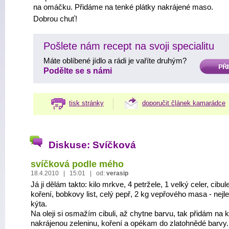
na omáčku. Přidáme na tenké plátky nakrájené maso.
Dobrou chuť!
Pošlete nám recept na svoji specialitu
Máte oblíbené jídlo a rádi je vaříte druhým?
PŘIDAT
Podělte se s námi
tisk stránky
doporučit článek kamarádce
Diskuse: Svíčková
svíčková podle mého
18.4.2010 | 15:01 | od:
verasip
Já ji dělám takto: kilo mrkve, 4 petržele, 1 velký celer, cibul
koření, bobkovy list, celý pepř, 2 kg vepřového masa - nejl
kýta.
Na oleji si osmažím cibuli, až chytne barvu, tak přidám na 
nakrájenou zeleninu, koření a opékam do zlatohnědé barvy.