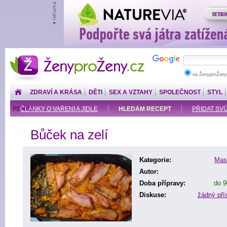
ŽenyproŽeny.cz
na ŽenyproŽeny
ZDRAVÍ A KRÁSA
DĚTI
SEX A VZTAHY
SPOLEČNOST
STYL
PENÍZE
ČLÁNKY O VAŘENÍ A JÍDLE
HLEDÁM RECEPT
PŘIDAT SV
Bůček na zelí
Kategorie:
Masi
Autor:
Doba přípravy:
do 9
Diskuse:
žádný př