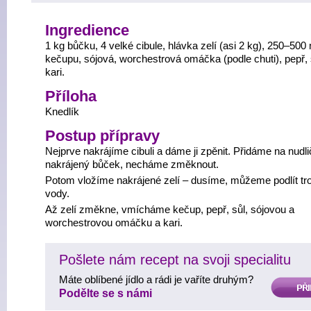
Ingredience
1 kg bůčku, 4 velké cibule, hlávka zelí (asi 2 kg), 250–500
kečupu, sójová, worchestrová omáčka (podle chuti), pepř, 
kari.
Příloha
Knedlík
Postup přípravy
Nejprve nakrájíme cibuli a dáme ji zpěnit. Přidáme na nudl
nakrájený bůček, necháme změknout.
Potom vložíme nakrájené zelí – dusíme, můžeme podlít tr
vody.
Až zelí změkne, vmícháme kečup, pepř, sůl, sójovou a
worchestrovou omáčku a kari.
Pošlete nám recept na svoji specialitu
Máte oblíbené jídlo a rádi je vaříte druhým?
PŘIDAT
Podělte se s námi