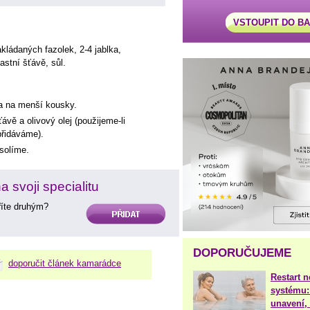
VSTOUPIT DO B
kládaných fazolek, 2-4 jablka,
astní šťávě, sůl.
ka na menší kousky.
ávě a olivový olej (použijeme-li
epřidáváme).
solíme.
 svoji specialitu
aříte druhým?
PŘIDAT
DOPORUČUJEME
doporučit článek kamarádce
Restart 
systému:
unavení, 