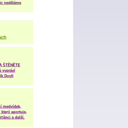
nic neděláme
ách
TA ŠTĚNĚTE
ů vypráví
ík Doyll
í medvídek,
 který aportuje,
ťánci a další.