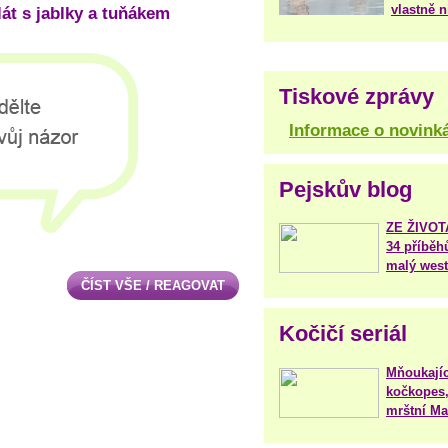
vlastně 
át s jablky a tuňákem
Tiskové zprávy
Informace o novink
Pejskův blog
ZE ŽIVO
34 příběh
malý west
ČÍST VŠE / REAGOVAT
Kočičí seriál
Mňoukajíc
kočkopes,
mrštní Mar