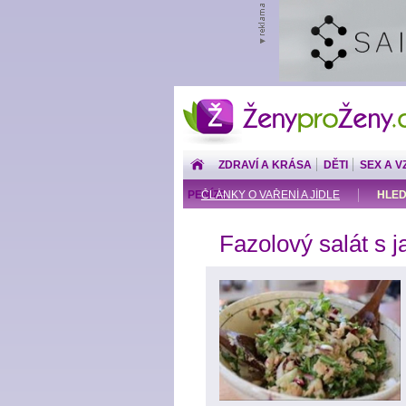
ŽenyproŽeny.cz
ZDRAVÍ A KRÁSA
DĚTI
SEX A V
PENÍZE
ČLÁNKY O VAŘENÍ A JÍDLE
HLED
Fazolový salát s 