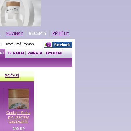
E
NOVINKY
RECEPTY
PŘÍBĚHY
 | svátek má Roman
NÍ
TV A FILM
ZVÍŘATA
BYDLENÍ
POČASÍ
Cestuj ! Kniha
pro všechny
cestovatele
400 Kč