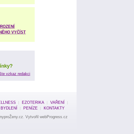
ROZENÍ
 NĚHO VYČÍST
ínky?
šte vzkaz redakci
LLNESS
EZOTERIKA
VAŘENÍ
BYDLENÍ
PENÍZE
KONTAKTY
nyproŽeny.cz
. Vytvořil
webProgress.cz