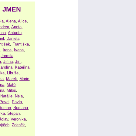
H JMEN
la
,
Alena
,
Alice
,
ndrea
,
Aneta
,
nna
,
Antonín
,
iel
,
Daniela
,
ntišek
,
Františka
,
a
,
Irena
,
Ivana
,
,
Jarmila
,
a
,
Jiřina
,
Jiří
,
arolína
,
Kateřina
,
nka
,
Libuše
,
la
,
Marek
,
Marie
,
ina
,
Matěj
,
ena
,
Miloš
,
,
Natálie
,
Nela
,
Pavel
,
Pavla
,
Roman
,
Romana
,
rka
,
Štěpán
,
áclav
,
Veronika
,
ojtěch
,
Zdeněk
,