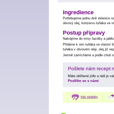
Ingredience
Potřebujeme jednu dvě sklenice na
olivový olej, konzervu tuňáka ve vl
Postup přípravy
Nakrájíme do mísy fazolky a jabl
Přidáme k nim tuňáka ve vlastní šť
tuňáka v olivovém oleji, olej již n
Jemně zamícháme a podle chuti o
Pošlete nám recept na
Máte oblíbené jídlo a rádi je v
Podělte se s námi
tisk stránky