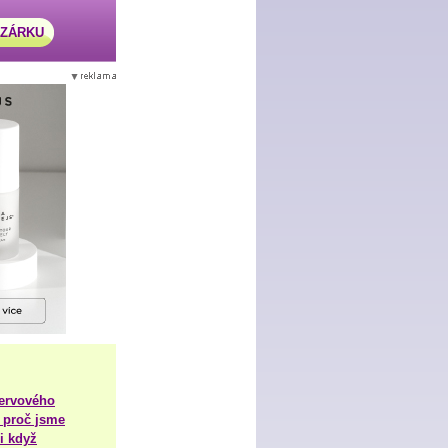
AZÁRKU
nervového
 proč jsme
i když