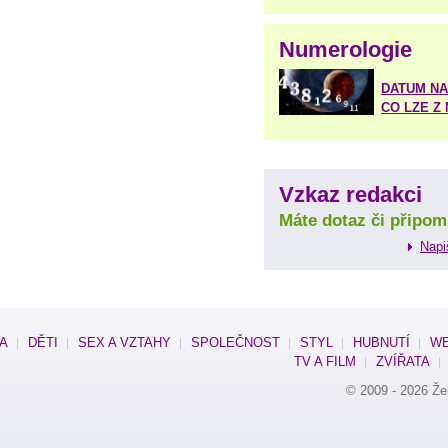
Numerologie
DATUM NA
CO LZE Z
Vzkaz redakci
Máte dotaz či připom
Napi
SA
DĚTI
SEX A VZTAHY
SPOLEČNOST
STYL
HUBNUTÍ
WE
TV A FILM
ZVÍŘATA
© 2009 - 2026
Že