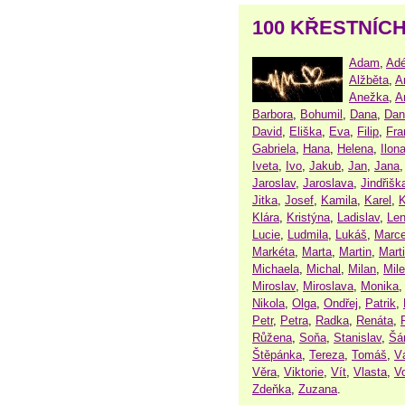
100 KŘESTNÍC
Adam
,
Adé
Alžběta
,
A
Anežka
,
A
Barbora
,
Bohumil
,
Dana
,
Dan
David
,
Eliška
,
Eva
,
Filip
,
Fra
Gabriela
,
Hana
,
Helena
,
Ilon
Iveta
,
Ivo
,
Jakub
,
Jan
,
Jana
Jaroslav
,
Jaroslava
,
Jindřišk
Jitka
,
Josef
,
Kamila
,
Karel
,
K
Klára
,
Kristýna
,
Ladislav
,
Le
Lucie
,
Ludmila
,
Lukáš
,
Marce
Markéta
,
Marta
,
Martin
,
Mart
Michaela
,
Michal
,
Milan
,
Mil
Miroslav
,
Miroslava
,
Monika
Nikola
,
Olga
,
Ondřej
,
Patrik
,
Petr
,
Petra
,
Radka
,
Renáta
,
Růžena
,
Soňa
,
Stanislav
,
Šá
Štěpánka
,
Tereza
,
Tomáš
,
V
Věra
,
Viktorie
,
Vít
,
Vlasta
,
V
Zdeňka
,
Zuzana
.