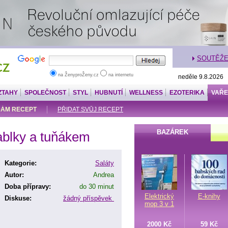
SOUTĚŽ
na ŽenyproŽeny.cz
na internetu
neděle 9.8.2026
ZTAHY
SPOLEČNOST
STYL
HUBNUTÍ
WELLNESS
EZOTERIKA
VAŘE
ÁM RECEPT
PŘIDAT SVŮJ RECEPT
BAZÁREK
jablky a tuňákem
Kategorie:
Saláty
Autor:
Andrea
Doba přípravy:
do 30 minut
Elektrický
E-knihy
Diskuse:
žádný příspěvek
mop 3 v 1
2000 Kč
59 Kč