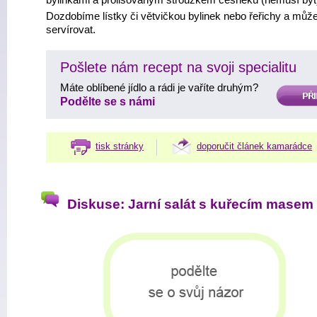
bylinkami a prolisovaným stroužkem česneku (nemusí být
Dozdobíme lístky či větvičkou bylinek nebo řeřichy a mů
servírovat.
Pošlete nám recept na svoji specialitu
Máte oblíbené jídlo a rádi je vaříte druhým?
PŘIDAT
Podělte se s námi
tisk stránky
doporučit článek kamarádce
Diskuse: Jarní salát s kuřecím masem