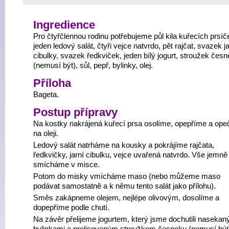
Ingredience
Pro čtyřčlennou rodinu potřebujeme půl kila kuřecích prsíč
jeden ledový salát, čtyři vejce natvrdo, pět rajčat, svazek ja
cibulky, svazek ředkviček, jeden bílý jogurt, stroužek čes
(nemusí být), sůl, pepř, bylinky, olej.
Příloha
Bageta.
Postup přípravy
Na kostky nakrájená kuřecí prsa osolíme, opepříme a op
na oleji.
Ledový salát natrháme na kousky a pokrájíme rajčata,
ředkvičky, jarní cibulku, vejce uvařená natvrdo. Vše jemně
smícháme v misce.
Potom do misky vmícháme maso (nebo můžeme maso
podávat samostatně a k němu tento salát jako přílohu).
Směs zakápneme olejem, nejlépe olivovým, dosolíme a
dopepříme podle chutí.
Na závěr přelijeme jogurtem, který jsme dochutili nasekan