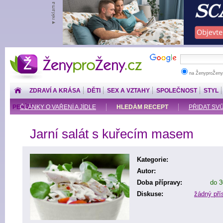
ŽenyproŽeny.cz
na ŽenyproŽeny
ZDRAVÍ A KRÁSA
DĚTI
SEX A VZTAHY
SPOLEČNOST
STYL
PENÍZE
ČLÁNKY O VAŘENÍ A JÍDLE
HLEDÁM RECEPT
PŘIDAT SV
Jarní salát s kuřecím masem
Kategorie:
Autor:
Doba přípravy:
do 3
Diskuse:
žádný př