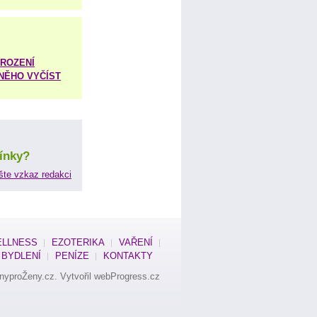
ROZENÍ
 NĚHO VYČÍST
ínky?
šte vzkaz redakci
LLNESS
EZOTERIKA
VAŘENÍ
BYDLENÍ
PENÍZE
KONTAKTY
nyproŽeny.cz
. Vytvořil
webProgress.cz