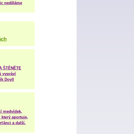
nic neděláme
ách
TA ŠTĚNĚTE
ů vypráví
ík Doyll
í medvídek,
 který aportuje,
ťánci a další.