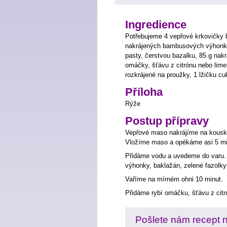
Ingredience
Potřebujeme 4 vepřové krkovičky be
nakrájených bambusových výhonků,
pasty, čerstvou bazalku, 85 g nakr
omáčky, šťávu z citrónu nebo limet
rozkrájené na proužky, 1 lžičku cu
Příloha
Rýže
Postup přípravy
Vepřové maso nakrájíme na kousk
Vložíme maso a opékáme asi 5 mi
Přidáme vodu a uvedeme do varu.
výhonky, baklažán, zelené fazolky a
Vaříme na mírném ohni 10 minut.
Přidáme rybí omáčku, šťávu z citr
Pošlete nám recept na