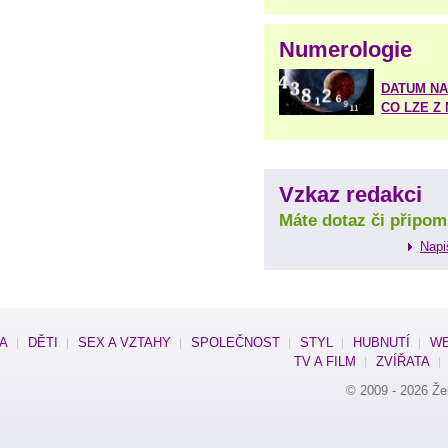
Numerologie
DATUM NA
CO LZE Z
Vzkaz redakci
Máte dotaz či připom
Napi
SA
DĚTI
SEX A VZTAHY
SPOLEČNOST
STYL
HUBNUTÍ
WE
TV A FILM
ZVÍŘATA
© 2009 - 2026
Že