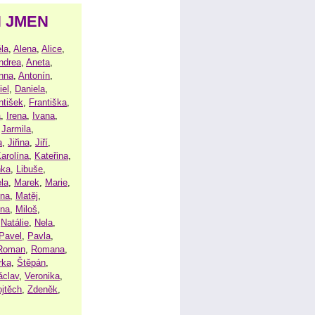
H JMEN
la
,
Alena
,
Alice
,
ndrea
,
Aneta
,
nna
,
Antonín
,
iel
,
Daniela
,
ntišek
,
Františka
,
a
,
Irena
,
Ivana
,
,
Jarmila
,
a
,
Jiřina
,
Jiří
,
arolína
,
Kateřina
,
nka
,
Libuše
,
la
,
Marek
,
Marie
,
ina
,
Matěj
,
ena
,
Miloš
,
,
Natálie
,
Nela
,
Pavel
,
Pavla
,
Roman
,
Romana
,
rka
,
Štěpán
,
áclav
,
Veronika
,
ojtěch
,
Zdeněk
,