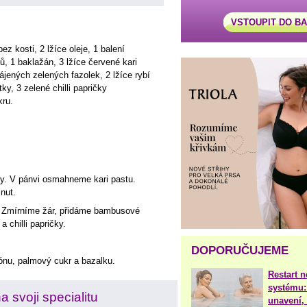
VSTOUPIT DO B
z kosti, 2 lžíce oleje, 1 balení
 1 baklažán, 3 lžíce červené kari
ájených zelených fazolek, 2 lžíce rybí
ky, 3 zelené chilli papričky
kru.
y. V pánvi osmahneme kari pastu.
nut.
 Zmírníme žár, přidáme bambusové
 chilli papričky.
DOPORUČUJEME
ónu, palmový cukr a bazalku.
Restart 
systému:
 svoji specialitu
unavení, 