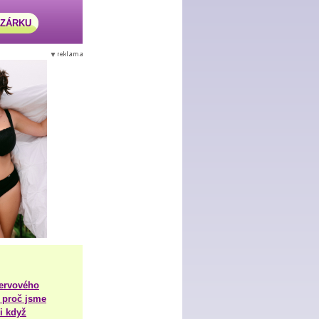
AZÁRKU
nervového
 proč jsme
i když