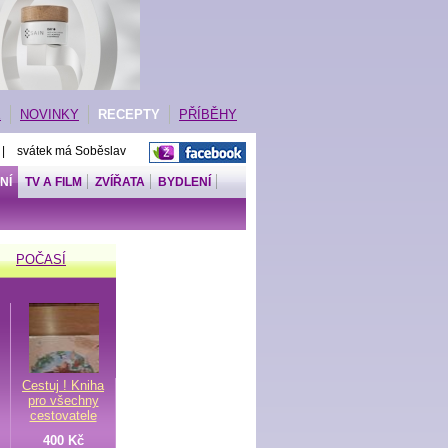
E
NOVINKY
RECEPTY
PŘÍBĚHY
 | svátek má Soběslav
NÍ
TV A FILM
ZVÍŘATA
BYDLENÍ
POČASÍ
Cestuj ! Kniha
pro všechny
cestovatele
400 Kč