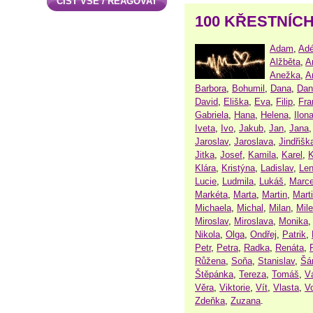
ČÍST VŠE / REAGOVAT
100 KŘESTNÍC
Adam
,
Adé
Alžběta
,
A
Anežka
,
A
Barbora
,
Bohumil
,
Dana
,
Dan
David
,
Eliška
,
Eva
,
Filip
,
Fra
Gabriela
,
Hana
,
Helena
,
Ilon
Iveta
,
Ivo
,
Jakub
,
Jan
,
Jana
Jaroslav
,
Jaroslava
,
Jindřišk
Jitka
,
Josef
,
Kamila
,
Karel
,
K
Klára
,
Kristýna
,
Ladislav
,
Le
Lucie
,
Ludmila
,
Lukáš
,
Marce
Markéta
,
Marta
,
Martin
,
Mart
Michaela
,
Michal
,
Milan
,
Mil
Miroslav
,
Miroslava
,
Monika
Nikola
,
Olga
,
Ondřej
,
Patrik
,
Petr
,
Petra
,
Radka
,
Renáta
,
Růžena
,
Soňa
,
Stanislav
,
Šá
Štěpánka
,
Tereza
,
Tomáš
,
V
Věra
,
Viktorie
,
Vít
,
Vlasta
,
V
Zdeňka
,
Zuzana
.