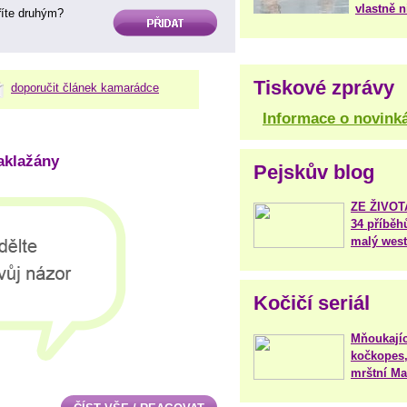
vlastně 
aříte druhým?
PŘIDAT
Tiskové zprávy
doporučit článek kamarádce
Informace o novink
aklažány
Pejskův blog
ZE ŽIVO
34 příběh
malý west
Kočičí seriál
Mňoukajíc
kočkopes,
mrštní Mar