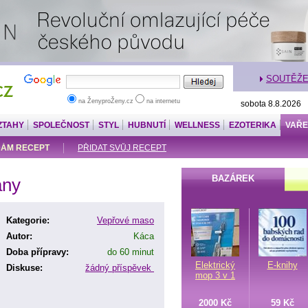
SOUTĚŽ
na ŽenyproŽeny.cz
na internetu
sobota 8.8.2026
ZTAHY
SPOLEČNOST
STYL
HUBNUTÍ
WELLNESS
EZOTERIKA
VAŘE
ÁM RECEPT
PŘIDAT SVŮJ RECEPT
BAZÁREK
ány
Kategorie:
Vepřové maso
Autor:
Káca
Doba přípravy:
do 60 minut
Elektrický
E-knihy
Diskuse:
žádný příspěvek
mop 3 v 1
2000 Kč
59 Kč