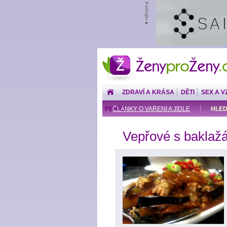
ŽenyproŽeny.cz
ZDRAVÍ A KRÁSA
DĚTI
SEX A V
PENÍZE
ČLÁNKY O VAŘENÍ A JÍDLE
HLED
Vepřové s baklaž