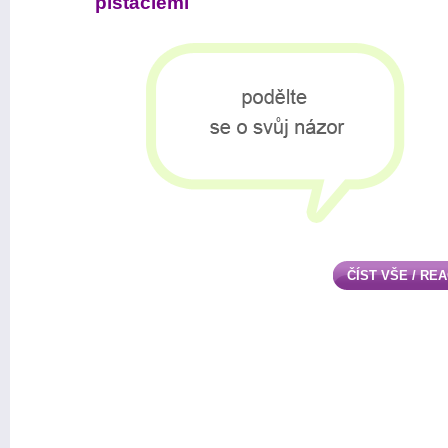
pistáciemi
ČÍST VŠE / RE