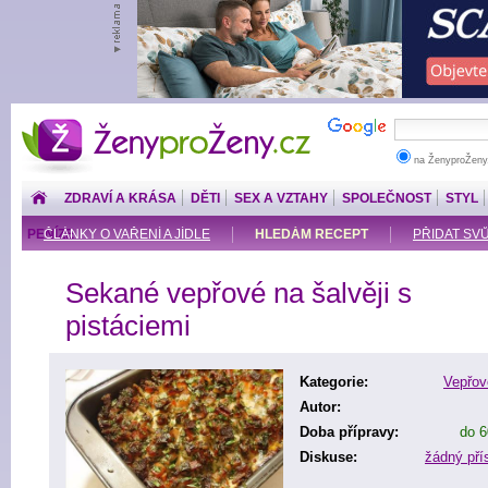
ŽenyproŽeny.cz
na ŽenyproŽeny
ZDRAVÍ A KRÁSA
DĚTI
SEX A VZTAHY
SPOLEČNOST
STYL
PENÍZE
ČLÁNKY O VAŘENÍ A JÍDLE
HLEDÁM RECEPT
PŘIDAT SV
Sekané vepřové na šalvěji s
pistáciemi
Kategorie:
Vepřo
Autor:
Doba přípravy:
do 6
Diskuse:
žádný př