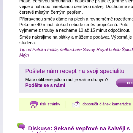
maso, čerstvou strouhanku, nasekané pistácie, jemně šle
vejce a nahrubo nasekanou čerstvou šalvěj. Dochutíme sol
čerstvě mletým černým pepřem.
Připravenou směs dáme na plech a rovnoměrně rozetřeme
Pečeme 40 minut, dokud nebude směs propečená. Poté
vyjmeme z trouby a necháme 10 až 15 minut odpočinout.
Směs nakrájíme na plátky a můžeme podávat. Výborná je 
studena.
Tip od Patrika Feltla, šéfkuchaře Savoy Royal hotelu Špind
Mlýn
Pošlete nám recept na svoji specialitu
Máte oblíbené jídlo a rádi je vaříte druhým?
PŘIDAT
Podělte se s námi
tisk stránky
doporučit článek kamarádce
Diskuse: Sekané vepřové na šalvěji s