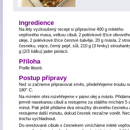
Ingredience
Na léty vyzkoušený recept si připravíme 400 g mletého
vepřového masa, velkou cibuli, 2 polévkové lžíce olivovéh
oleje, 2 polévkové lžíce čerstvé šalvěje, 20 g másla, 2 str
česneku, vejce, černý pepř, sůl, 210 g (3 hrnky) strouhank
g (2/3 šálku) jader pistácií.
Příloha
Podle libosti.
Postup přípravy
Než si začneme připravovat směs, předehřejeme troubu n
180° C.
Na mírném ohni rozehřejeme v pánvi olej a máslo. Přidám
jemně nasekanou cibuli a restujeme za stálého míchání 5 
minut. Pak ještě přidáme dva stroužky drceného česneku 
restujeme další minutu, dokud česnek nezačne vonět. N
trochu vychladnout.
Do orestované cibule s česnekem vmícháme mleté vepřo