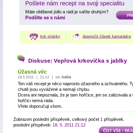
Pošlete nám recept na svoji specialitu
Máte oblíbené jídlo a rádi je vaříte druhým?
PŘIDAT
Podělte se s námi
tisk stránky
doporučit článek kamarádce
Diskuse: Vepřová krkovička s jablky
Úžasná věc
18.5.2011 | 21:12 | od:
Adéla
Ten váš recept je něco naprosto úžasného a úchvatného. T
chutě jsou vyvážené a nemají chybu.
Dcera ani nepoznala, že je tam hořčice, jen se zalizovala a 
hořčici nemá ráda.
Vřele doporučuji všem.
Zobrazen poslední příspěvek, celkový počet
1
příspěvek.
poslední příspěvek:
18. 5. 2011 21:12
ČÍST VŠE / RE