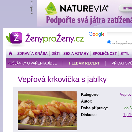
ŽenyproŽeny.cz
na ŽenyproŽeny
ZDRAVÍ A KRÁSA
DĚTI
SEX A VZTAHY
SPOLEČNOST
STYL
PENÍZE
ČLÁNKY O VAŘENÍ A JÍDLE
HLEDÁM RECEPT
PŘIDAT SV
Vepřová krkovička s jablky
Kategorie:
Vepřo
Autor:
Doba přípravy:
do 6
Diskuse:
1 př