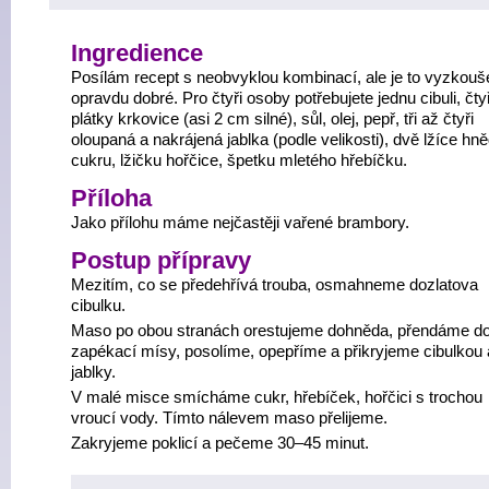
Ingredience
Posílám recept s neobvyklou kombinací, ale je to vyzkouš
opravdu dobré. Pro čtyři osoby potřebujete jednu cibuli, čtyř
plátky krkovice (asi 2 cm silné), sůl, olej, pepř, tři až čtyři
oloupaná a nakrájená jablka (podle velikosti), dvě lžíce hn
cukru, lžičku hořčice, špetku mletého hřebíčku.
Příloha
Jako přílohu máme nejčastěji vařené brambory.
Postup přípravy
Mezitím, co se předehřívá trouba, osmahneme dozlatova
cibulku.
Maso po obou stranách orestujeme dohněda, přendáme d
zapékací mísy, posolíme, opepříme a přikryjeme cibulkou 
jablky.
V malé misce smícháme cukr, hřebíček, hořčici s trochou
vroucí vody. Tímto nálevem maso přelijeme.
Zakryjeme poklicí a pečeme 30–45 minut.