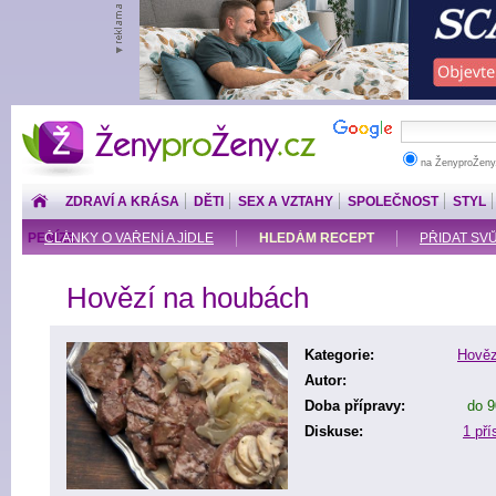
ŽenyproŽeny.cz
na ŽenyproŽeny
ZDRAVÍ A KRÁSA
DĚTI
SEX A VZTAHY
SPOLEČNOST
STYL
PENÍZE
ČLÁNKY O VAŘENÍ A JÍDLE
HLEDÁM RECEPT
PŘIDAT SV
Hovězí na houbách
Kategorie:
Hověz
Autor:
Doba přípravy:
do 9
Diskuse:
1 př