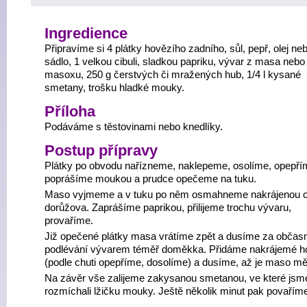
Ingredience
Připravíme si 4 plátky hovězího zadního, sůl, pepř, olej ne
sádlo, 1 velkou cibuli, sladkou papriku, vývar z masa nebo
masoxu, 250 g čerstvých či mražených hub, 1/4 l kysané
smetany, trošku hladké mouky.
Příloha
Podáváme s těstovinami nebo knedlíky.
Postup přípravy
Plátky po obvodu nařízneme, naklepeme, osolíme, opepří
poprášíme moukou a prudce opečeme na tuku.
Maso vyjmeme a v tuku po něm osmahneme nakrájenou ci
dorůžova. Zaprášíme paprikou, přilijeme trochu vývaru,
provaříme.
Již opečené plátky masa vrátíme zpět a dusíme za občas
podlévání vývarem téměř doměkka. Přidáme nakrájemé h
(podle chuti opepříme, dosolíme) a dusíme, až je maso m
Na závěr vše zalijeme zakysanou smetanou, ve které jsm
rozmíchali lžičku mouky. Ještě několik minut pak povařím